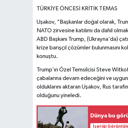
TÜRKİYE ÖNCESİ KRİTİK TEMAS
Uşakov, "Başkanlar doğal olarak, Tru
NATO zirvesine katılımı da dahil olma
ABD Başkanı Trump, (Ukrayna'da) çatışm
krize barışçıl çözümler bulunmasını ko
konuştu.
Trump'ın Özel Temsilcisi Steve Witkof
çabalarına devam edeceğini ve uygu
olduklarını aktaran Uşakov, Rus taraf
olduğunu yineledi.
Dünya bu gör
İçeriği Görüntül