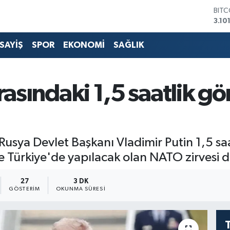
DOL
47,
EUR
55,
SAYİŞ
SPOR
EKONOMİ
SAĞLIK
STER
64,4
GRA
666
arasındaki 1,5 saatlik 
BİST
13.7
BIT
3.10
sya Devlet Başkanı Vladimir Putin 1,5 saa
de Türkiye'de yapılacak olan NATO zirvesi 
27
3 DK
GÖSTERIM
OKUNMA SÜRESI