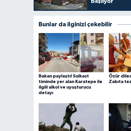
başlıyor
Bunlar da ilginizi çekebilir
Bakan paylaştı! Suikast
Özür dile
timinde yer alan Karatepe ile
Zabıta tez
ilgili alkol ve uyuşturucu
detayı