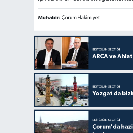
Muhabir:
Çorum Hakimiyet
EDITÖRÜN SEÇTIĞI
ARCA ve Ahlatc
EDITÖRÜN SEÇTIĞI
Yozgat da bizi
EDITÖRÜN SEÇTIĞI
Çorum'da hazine