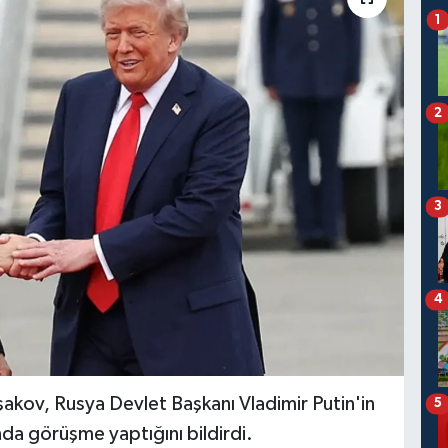
1
2
3
4
şakov, Rusya Devlet Başkanı Vladimir Putin'in
5
nda görüşme yaptığını bildirdi.