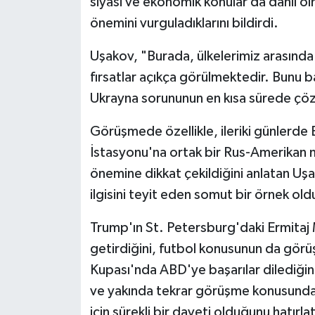
siyasi ve ekonomik konular da dahil 
önemini vurguladıklarını bildirdi.
Uşakov, "Burada, ülkelerimiz arasında k
fırsatlar açıkça görülmektedir. Bunu b
Ukrayna sorununun en kısa sürede çöz
Görüşmede özellikle, ileriki günlerde
İstasyonu'na ortak bir Rus-Amerikan 
önemine dikkat çekildiğini anlatan Uşa
ilgisini teyit eden somut bir örnek old
Trump'ın St. Petersburg'daki Ermitaj Mü
getirdiğini, futbol konusunun da görü
Kupası'nda ABD'ye başarılar dilediğin
ve yakında tekrar görüşme konusunda 
için sürekli bir daveti olduğunu hatırla