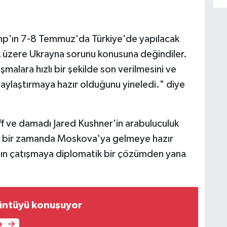
mp'ın 7-8 Temmuz'da Türkiye'de yapılacak
k üzere Ukrayna sorunu konusuna değindiler.
alara hızlı bir şekilde son verilmesini ve
laylaştırmaya hazır olduğunu yineledi." diye
f ve damadı Jared Kushner'in arabuluculuk
n bir zamanda Moskova'ya gelmeye hazır
ının çatışmaya diplomatik bir çözümden yana
üntüyü konuşuyor
e