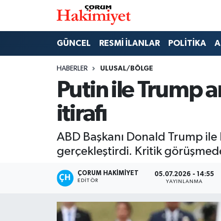
SPOR
Nöbetçi Eczaneler
GÜNCEL
RESMİ İLANLAR
POLİTİKA
A
POLİTİKA
Hava Durumu
HABERLER
ULUSAL/BÖLGE
Putin ile Trump 
SAĞLIK
Çorum Namaz Vakitleri
itirafı
ASAYİŞ
Trafik Durumu
ABD Başkanı Donald Trump ile Ru
EKONOMİ
Süper Lig Puan Durumu ve Fikstür
gerçekleştirdi. Kritik görüşme
GÜNCEL
Tüm Manşetler
ÇORUM HAKIMIYET
05.07.2026 - 14:55
EDITÖR
YAYINLANMA
AKTÜEL
Son Dakika Haberleri
EĞİTİM
Haber Arşivi