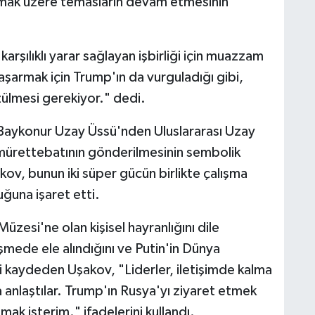
olmak üzere temasların devam etmesinin
arşılıklı yarar sağlayan işbirliği için muazzam
aşarmak için Trump'ın da vurguladığı gibi,
ülmesi gerekiyor." dedi.
 Baykonur Uzay Üssü'nden Uluslararası Uzay
mürettebatının gönderilmesinin sembolik
kov, bunun iki süper gücün birlikte çalışma
uğuna işaret etti.
zesi'ne olan kişisel hayranlığını dile
şmede ele alındığını ve Putin'in Dünya
i kaydeden Uşakov, "Liderler, iletişimde kalma
anlaştılar. Trump'ın Rusya'yı ziyaret etmek
tmak isterim." ifadelerini kullandı.