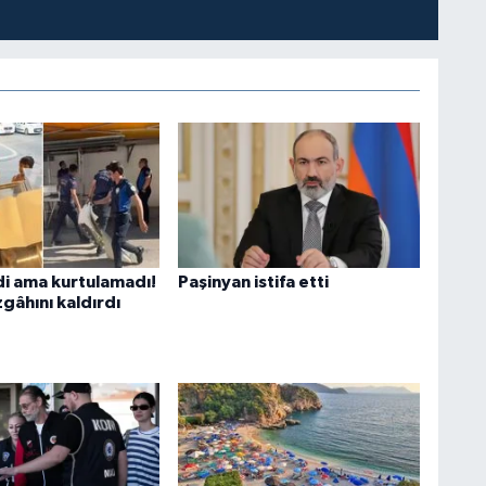
di ama kurtulamadı!
Paşinyan istifa etti
gâhını kaldırdı