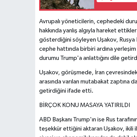
Avrupalı yöneticilerin, cephedeki du
hakkında yanlış algıyla hareket ettikler
gösterdiğini söyleyen Uşakov, Rusya 
cephe hattında birbiri ardına yerleşim 
durumu Trump'a anlattığını dile getird
Uşakov, görüşmede, İran çevresindeki 
arasında varılan mutabakat zaptına d
getirdiğini ifade etti.
BİRÇOK KONU MASAYA YATIRILDI
ABD Başkanı Trump'ın ise Rus tarafının
teşekkür ettiğini aktaran Uşakov, ikili i