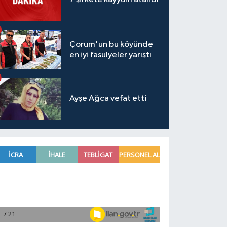
Çorum'un bu köyünde
en iyi fasulyeler yarıştı
Ayşe Ağca vefat etti