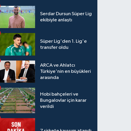
Serdar Dursun Süper Lig
ekibiyle anlaştı
Süper Lig'den 1. Lig'e
transfer oldu
ARCA ve Ahlatcı
Türkiye'nin en büyükleri
arasında
Hobi bahçeleri ve
Bungalovlar için karar
verildi
7 şirkete kayyum atandı