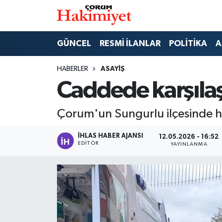
SPOR
Nöbetçi Eczaneler
GÜNCEL
RESMİ İLANLAR
POLİTİKA
A
POLİTİKA
Hava Durumu
HABERLER
ASAYİŞ
Caddede karşılaş
SAĞLIK
Çorum Namaz Vakitleri
Çorum'un Sungurlu ilçesinde hu
ASAYİŞ
Trafik Durumu
İHLAS HABER AJANSI
12.05.2026 - 16:52
EKONOMİ
Süper Lig Puan Durumu ve Fikstür
EDITÖR
YAYINLANMA
GÜNCEL
Tüm Manşetler
AKTÜEL
Son Dakika Haberleri
EĞİTİM
Haber Arşivi