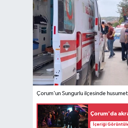
İLÇELER
OTOPARK
TEKNOLOJİ
Çorum'un Sungurlu ilçesinde husumetli
Çorum'da akra
İçeriği Görüntül