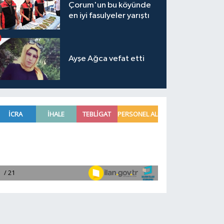
Çorum'un bu köyünde
en iyi fasulyeler yarıştı
Ayşe Ağca vefat etti