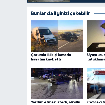
Bunlar da ilginizi çekebilir
Çorumlu iki kişi kazada
Uyuşturu
hayatını kaybetti
tutuklam
Yardım etmek istedi, alkollü
Cezaevi fi