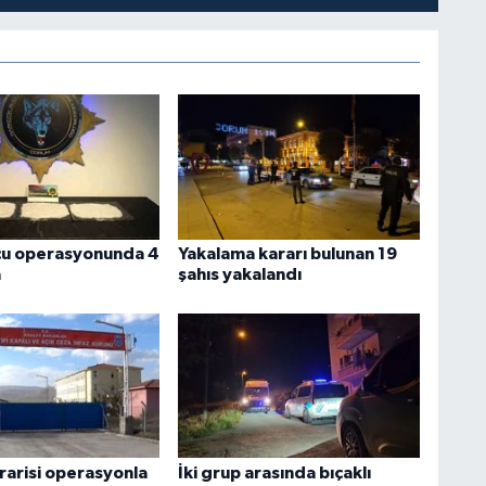
cu operasyonunda 4
Yakalama kararı bulunan 19
a
şahıs yakalandı
rarisi operasyonla
İki grup arasında bıçaklı