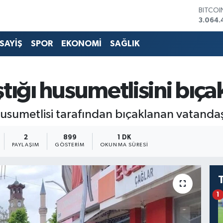
BITCO
3.064.
DOLAR
47,714
SAYİŞ
SPOR
EKONOMİ
SAĞLIK
EURO
55,031
STERLİ
64,24
tığı husumetlisini bıça
GRAM 
6510.
BİST10
sumetlisi tarafından bıçaklanan vatandaş
13.799
2
899
1 DK
PAYLAŞIM
GÖSTERIM
OKUNMA SÜRESI
1