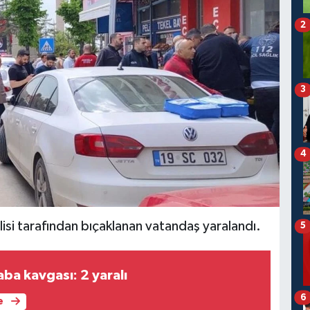
2
3
4
si tarafından bıçaklanan vatandaş yaralandı.
5
ba kavgası: 2 yaralı
6
e