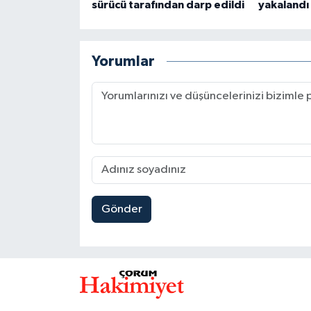
sürücü tarafından darp edildi
yakalandı
Yorumlar
Gönder