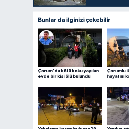
Bunlar da ilginizi çekebilir
Çorum'da kötü koku yayılan
Çorumlu ik
evde bir kişi ölü bulundu
hayatını k
Yakalama kararı bulunan 19
Yardım etm