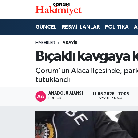
SPOR
Nöbetçi Eczaneler
GÜNCEL
RESMİ İLANLAR
POLİTİKA
A
POLİTİKA
Hava Durumu
HABERLER
ASAYİŞ
Bıçaklı kavgaya 
SAĞLIK
Çorum Namaz Vakitleri
Çorum'un Alaca ilçesinde, parkta
ASAYİŞ
Trafik Durumu
tutuklandı.
EKONOMİ
Süper Lig Puan Durumu ve Fikstür
ANADOLU AJANSI
11.05.2026 - 17:05
EDITÖR
YAYINLANMA
GÜNCEL
Tüm Manşetler
AKTÜEL
Son Dakika Haberleri
EĞİTİM
Haber Arşivi