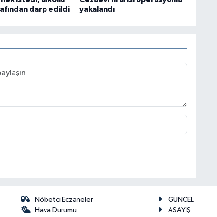
afından darp edildi
yakalandı
Nöbetçi Eczaneler
GÜNCEL
Hava Durumu
ASAYİŞ