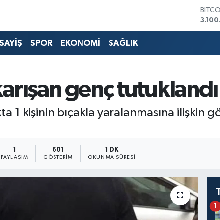
BITC
3.100
DOLA
47,7
SAYİŞ
SPOR
EKONOMİ
SAĞLIK
EURO
55,2
STERL
64,48
karışan genç tutuklandı
GRAM
6660
BİST1
 1 kişinin bıçakla yaralanmasına ilişkin gö
13.77
1
601
1 DK
PAYLAŞIM
GÖSTERIM
OKUNMA SÜRESI
1