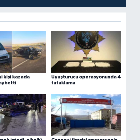
i kişi kazada
Uyuşturucu operasyonunda 4
aybetti
tutuklama
ek istedi, alkollü
Cezaevi firarisi operasyonla