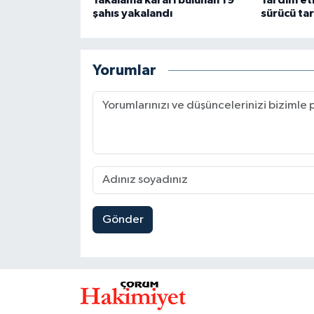
şahıs yakalandı
sürücü tar
Yorumlar
Gönder