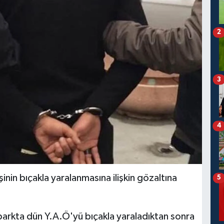
2
3
4
şinin bıçakla yaralanmasına ilişkin gözaltına
5
parkta dün Y.A.Ö'yü bıçakla yaraladıktan sonra