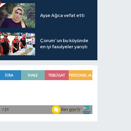
Ayşe Ağca vefat etti
Çorum'un bu köyünde
en iyi fasulyeler yarıştı