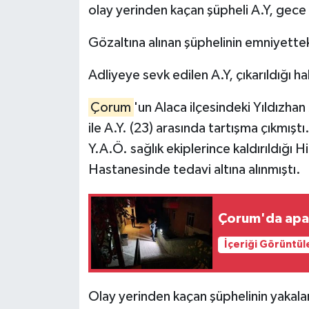
olay yerinden kaçan şüpheli A.Y, gece 
Gözaltına alınan şüphelinin emniyettek
Adliyeye sevk edilen A.Y, çıkarıldığı h
Çorum
'un Alaca ilçesindeki Yıldızha
ile A.Y. (23) arasında tartışma çıkmış
Y.A.Ö. sağlık ekiplerince kaldırıldığı 
Hastanesinde tedavi altına alınmıştı.
Çorum'da apar
İçeriği Görüntül
Olay yerinden kaçan şüphelinin yakalan