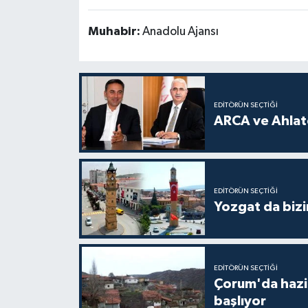
Muhabir:
Anadolu Ajansı
EDITÖRÜN SEÇTIĞI
ARCA ve Ahlatc
EDITÖRÜN SEÇTIĞI
Yozgat da bizi
EDITÖRÜN SEÇTIĞI
Çorum'da hazine
başlıyor