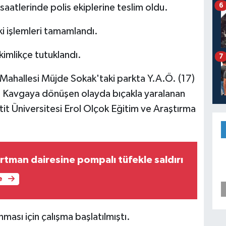
6
saatlerinde polis ekiplerine teslim oldu.
i işlemleri tamamlandı.
akimlikçe tutuklandı.
7
n Mahallesi Müjde Sokak'taki parkta Y.A.Ö. (17)
tı. Kavgaya dönüşen olayda bıçakla yaralanan
Hitit Üniversitesi Erol Olçok Eğitim ve Araştırma
tman dairesine pompalı tüfekle saldırı
e
ması için çalışma başlatılmıştı.