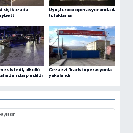
i kişi kazada
Uyuşturucu operasyonunda 4
aybetti
tutuklama
ek istedi, alkollü
Cezaevi firarisi operasyonla
afından darp edildi
yakalandı