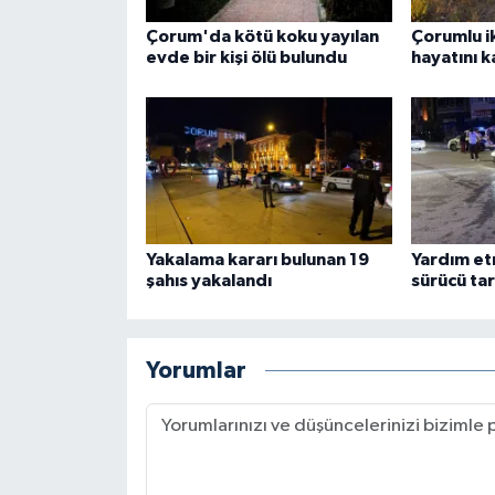
Çorum'da kötü koku yayılan
Çorumlu ik
evde bir kişi ölü bulundu
hayatını k
Yakalama kararı bulunan 19
Yardım etm
şahıs yakalandı
sürücü tar
Yorumlar