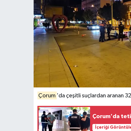
İLÇELER
OTOPARK
TEKNOLOJİ
Çorum
'da çeşitli suçlardan aranan 32
Çorum'da teti
İçeriği Görüntül