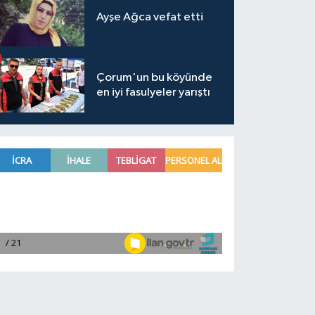
Ayşe Ağca vefat etti
Çorum'un bu köyünde
en iyi fasulyeler yarıştı