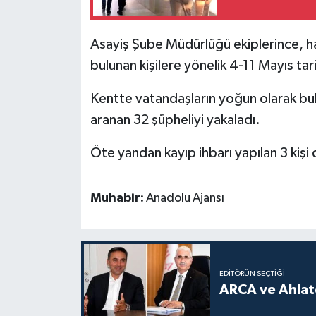
Asayiş Şube Müdürlüğü ekiplerince, hak
bulunan kişilere yönelik 4-11 Mayıs tar
Kentte vatandaşların yoğun olarak bu
aranan 32 şüpheliyi yakaladı.
Öte yandan kayıp ihbarı yapılan 3 kişi 
Muhabir:
Anadolu Ajansı
EDITÖRÜN SEÇTIĞI
ARCA ve Ahlatc