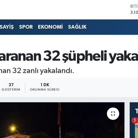
BIT
3.1
DO
47,
SAYİŞ
SPOR
EKONOMİ
SAĞLIK
EU
55,
STE
64,
 aranan 32 şüpheli yak
GRA
66
BİS
nan 32 zanlı yakalandı.
13.
37
1 DK
GÖSTERIM
OKUNMA SÜRESI
1