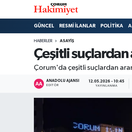
SPOR
Nöbetçi Eczaneler
GÜNCEL
RESMİ İLANLAR
POLİTİKA
A
POLİTİKA
Hava Durumu
HABERLER
ASAYİŞ
Çeşitli suçlardan
SAĞLIK
Çorum Namaz Vakitleri
Çorum'da çeşitli suçlardan ara
ASAYİŞ
Trafik Durumu
ANADOLU AJANSI
12.05.2026 - 10:45
EKONOMİ
Süper Lig Puan Durumu ve Fikstür
EDITÖR
YAYINLANMA
GÜNCEL
Tüm Manşetler
AKTÜEL
Son Dakika Haberleri
EĞİTİM
Haber Arşivi