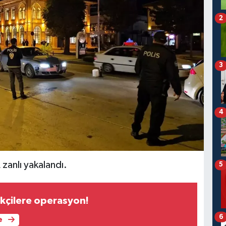
2
3
4
 zanlı yakalandı.
5
kçilere operasyon!
6
e