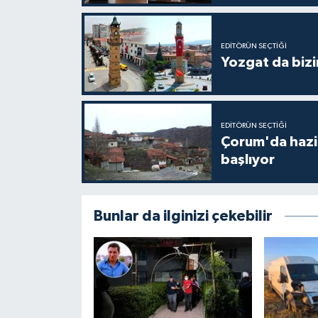
EDITÖRÜN SEÇTIĞI
Yozgat da bizi
EDITÖRÜN SEÇTIĞI
Çorum'da hazine
başlıyor
Bunlar da ilginizi çekebilir