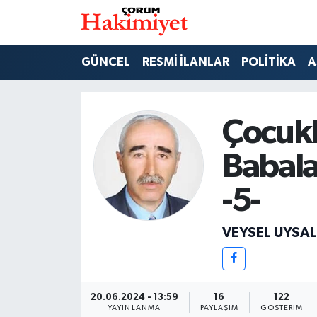
SPOR
Nöbetçi Eczaneler
GÜNCEL
RESMİ İLANLAR
POLİTİKA
A
POLİTİKA
Hava Durumu
Çocukl
SAĞLIK
Çorum Namaz Vakitleri
Babala
ASAYİŞ
Trafik Durumu
-5-
EKONOMİ
Süper Lig Puan Durumu ve Fikstür
VEYSEL UYSAL
GÜNCEL
Tüm Manşetler
AKTÜEL
Son Dakika Haberleri
20.06.2024 - 13:59
16
122
EĞİTİM
Haber Arşivi
YAYINLANMA
PAYLAŞIM
GÖSTERIM