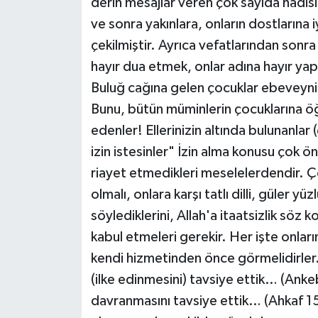
derin mesajlar veren çok sayıda hadis
ve sonra yakınlara, onların dostlarına
çekilmiştir. Ayrıca vefatlarından sonr
hayır dua etmek, onlar adına hayır y
Buluğ cağına gelen çocuklar ebeveynin 
Bunu, bütün müminlerin çocuklarına ö
edenler! Ellerinizin altında bulunanlar
izin istesinler" İzin alma konusu çok
riayet etmedikleri meselelerdendir. Ço
olmalı, onlara karşı tatlı dilli, güler 
söylediklerini, Allah'a itaatsizlik söz
kabul etmeleri gerekir. Her işte onların
kendi hizmetinden önce görmelidirler. 
(ilke edinmesini) tavsiye ettik… (Ankeb
davranmasını tavsiye ettik… (Ahkaf 1