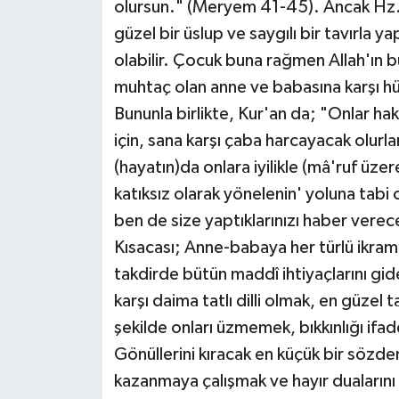
olursun." (Meryem 41-45). Ancak Hz. 
güzel bir üslup ve saygılı bir tavırla 
olabilir. Çocuk buna rağmen Allah'ın b
muhtaç olan anne ve babasına karşı 
Bununla birlikte, Kur'an da; "Onlar ha
için, sana karşı çaba harcayacak olur
(hayatın)da onlara iyilikle (mâ'ruf üze
katıksız olarak yönelenin' yoluna tabi
ben de size yaptıklarınızı haber ver
Kısacası; Anne-babaya her türlü ikram
takdirde bütün maddî ihtiyaçlarını g
karşı daima tatlı dilli olmak, en güzel t
şekilde onları üzmemek, bıkkınlığı ifa
Gönüllerini kıracak en küçük bir sözden
kazanmaya çalışmak ve hayır duaların