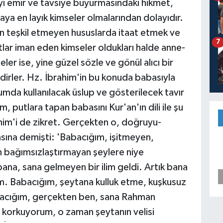
ı emir ve tavsiye buyurmasındaki hikmet,
a en layık kimseler olmalarından dolayıdır.
an teşkil etmeyen hususlarda itaat etmek ve
7
tlar iman eden kimseler oldukları halde anne-
er ise, yine güzel sözle ve gönül alıcı bir
dirler. Hz. İbrahim'in bu konuda babasıyla
mda kullanılacak üslup ve gösterilecek tavır
, putlara tapan babasını Kur'an'ın dili ile şu
ahim'i de zikret. Gerçekten o, doğruyu-
ına demişti: 'Babacığım, işitmeyen,
 bağımsızlaştırmayan şeylere niye
ana, sana gelmeyen bir ilim geldi. Artık bana
yım. Babacığım, şeytana kulluk etme, kuşkusuz
bacığım, gerçekten ben, sana Rahman
 korkuyorum, o zaman şeytanın velisi