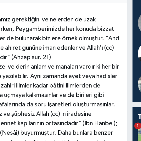
amız gerektiğini ve nelerden de uzak
irirken, Peygamberimizde her konuda bizzat
er de bulunarak bizlere örnek olmuştur. "And
ve ahiret gününe iman edenler ve Allah'ı (cc)
rdır" (Ahzap sur. 21)
el ve derin anlam ve manaları vardır ki her bir
p yazılabilir. Aynı zamanda ayet veya hadisleri
ahiri ilimler kadar bâtini ilimlerden de
a uçmaya kalkmasınlar ve de birileri gibi
kafalarında da soru işaretleri oluşturmasınlar.
 ve şüphesiz Allah (cc) ın iradesine
nnet kapılarının ortasındadır" (İbn Hanbel);
1
" (Nesâî) buyurmuştur. Daha bunlara benzer