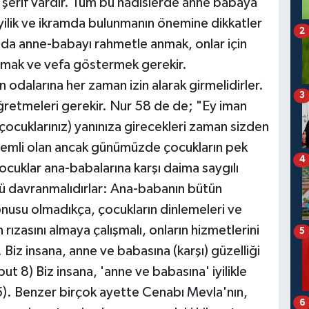
i şerif vardır. Tüm bu hadislerde anne babaya
 iyilik ve ikramda bulunmanın önemine dikkatler
2
a da anne-babayı rahmetle anmak, onlar için
apmak ve vefa göstermek gerekir.
odalarına her zaman izin alarak girmelidirler.
3
ğretmeleri gerekir. Nur 58 de de; "Ey iman
 (çocuklarınız) yanınıza girecekleri zaman sizden
 önemli olan ancak günümüzde çocukların pek
4
cuklar ana-babalarına karşı daima saygılı
yüzlü davranmalıdırlar: Ana-babanın bütün
 konusu olmadıkça, çocukların dinlemeleri ve
 rızasını almaya çalışmalı, onların hizmetlerini
5
Biz insana, anne ve babasına (karşı) güzelliği
ut 8) Biz insana, 'anne ve babasına' iyilikle
5). Benzer birçok ayette Cenabı Mevla'nın,
6