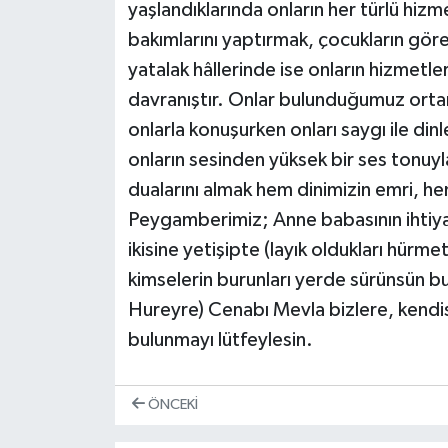
yaşlandıklarında onların her türlü hiz
bakımlarını yaptırmak, çocukların gör
yatalak hâllerinde ise onların hizmetle
davranıştır. Onlar bulunduğumuz orta
onlarla konuşurken onları saygı ile d
onların sesinden yüksek bir ses tonuyl
dualarını almak hem dinimizin emri, he
Peygamberimiz; Anne babasının ihtiyar
ikisine yetişipte (layık oldukları hür
kimselerin burunları yerde sürünsün b
Hureyre) Cenabı Mevla bizlere, kendis
bulunmayı lütfeylesin.
ÖNCEKI