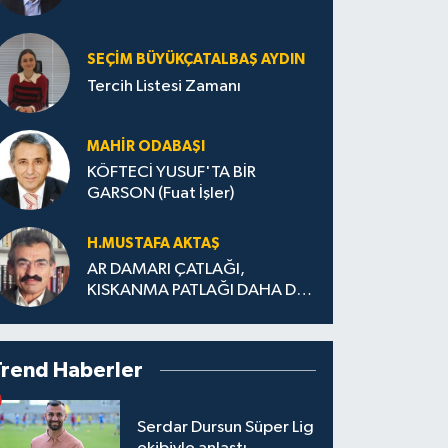
SEÇIM BÜYÜKÇATALBAŞ AYDIN
Tercih Listesi Zamanı
MAHIR ODABAŞI
KÖFTECİ YUSUF'TA BİR
GARSON (Fuat İşler)
H.MUS­TA­FA AK­TAŞ
AR DAMARI ÇATLAĞI,
KISKANMA PATLAĞI DAHA DA
BÜYÜMEDEN
Trend Haberler
Serdar Dursun Süper Lig