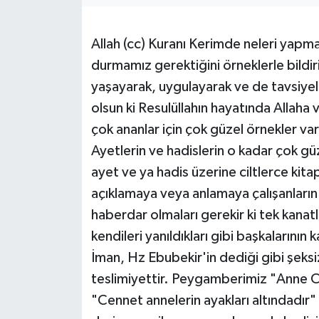
İLÇELER
Allah (cc) Kuranı Kerimde neleri yapm
OTOPARK
durmamız gerektiğini örneklerle bild
yaşayarak, uygulayarak ve de tavsiyel
TEKNOLOJİ
olsun ki Resulüllahın hayatında Allaha 
çok ananlar için çok güzel örnekler va
Ayetlerin ve hadislerin o kadar çok güz
ayet ve ya hadis üzerine ciltlerce kita
açıklamaya veya anlamaya çalışanların z
haberdar olmaları gerekir ki tek kanatl
kendileri yanıldıkları gibi başkalarının 
İman, Hz Ebubekir'in dediği gibi şeksiz
teslimiyettir. Peygamberimiz "Anne Ce
"Cennet annelerin ayakları altındadır