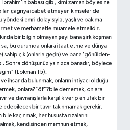
İbrahim'in babası gibi, kimi zaman böylesine
yapılan çağrıya icabet etmeyen kimseler de
u yöndeki emri dolayısıyla, yaşlı ve bakıma
hürmet ve merhametle muamele etmelidir.
kkında bir bilgin olmayan şeyi bana şirk koşman
larsa, bu durumda onlara itaat etme ve dünya
re) sahip çık (onlarla geçin) ve bana 'gönülden-
 ol. Sonra dönüşünüz yalnızca banadır, böylece
eceğim" (Lokman 15).
 ve ihsanda bulunmak, onların ihtiyacı olduğu
idermek, onlara?"öf"?bile dememek, onlara
avır ve davranışlarla karşılık verip en ufak bir
de edebilecek bir tavır takınmamak gerekir.
 bile kaçınmak, her hususta rızalarını
ı almak, kendisinden memnun etmek,