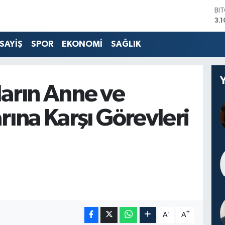
BI
3.1
DO
47
SAYİŞ
SPOR
EKONOMİ
SAĞLIK
EU
55
ST
64
arın Anne ve
GR
66
rına Karşı Görevleri
Bİ
13
-
+
A
A