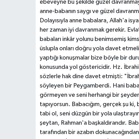
ebeveyne bu şekilde güzel davranmay
anne-babanın saygı ve güzel davranmay
Dolayısıyla anne babalara, Allah'a isy
her zaman iyi davranmak gerekir. Evla
babaları inkâr yolunu benimsemiş kimsel
üslupla onları doğru yola davet etmeli
yaptığı konuşmalar bize böyle bir duru
konusunda yol göstericidir. Hz. İbrahim
sözlerle hak dine davet etmişti: "İbr
söyleyen bir Peygamberdi. Hani babas
görmeyen ve seni herhangi bir şeyden
tapıyorsun. Babacığım, gerçek şu ki, b
tabi ol, seni düzgün bir yola ulaştıra
şeytan, Rahman'a başkaldırandır. Ba
tarafından bir azabın dokunacağından