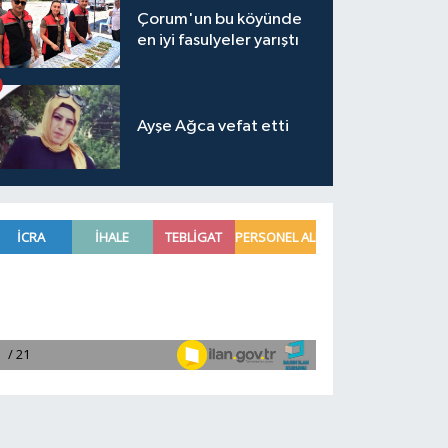
Çorum'un bu köyünde
en iyi fasulyeler yarıştı
Ayşe Ağca vefat etti