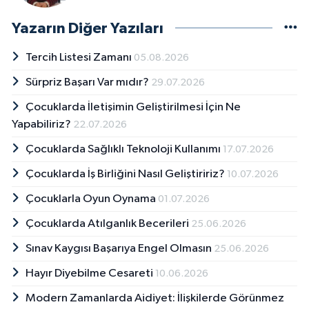
Yazarın Diğer Yazıları
Tercih Listesi Zamanı
05.08.2026
Sürpriz Başarı Var mıdır?
29.07.2026
Çocuklarda İletişimin Geliştirilmesi İçin Ne
Yapabiliriz?
22.07.2026
Çocuklarda Sağlıklı Teknoloji Kullanımı
17.07.2026
Çocuklarda İş Birliğini Nasıl Geliştiririz?
10.07.2026
Çocuklarla Oyun Oynama
01.07.2026
Çocuklarda Atılganlık Becerileri
25.06.2026
Sınav Kaygısı Başarıya Engel Olmasın
25.06.2026
Hayır Diyebilme Cesareti
10.06.2026
Modern Zamanlarda Aidiyet: İlişkilerde Görünmez