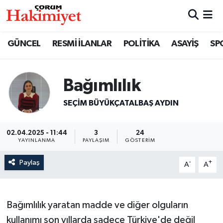
SPOR
Nöbetçi Eczaneler
GÜNCEL
RESMİ İLANLAR
POLİTİKA
ASAYİŞ
SP
POLİTİKA
Hava Durumu
Bağımlılık
SAĞLIK
Çorum Namaz Vakitleri
SEÇIM BÜYÜKÇATALBAŞ AYDIN
ASAYİŞ
Trafik Durumu
02.04.2025 - 11:44
3
24
EKONOMİ
Süper Lig Puan Durumu ve Fikstür
YAYINLANMA
PAYLAŞIM
GÖSTERIM
Paylaş
-
+
GÜNCEL
Tüm Manşetler
A
A
AKTÜEL
Son Dakika Haberleri
Bağımlılık yaratan madde ve diğer olguların
EĞİTİM
Haber Arşivi
kullanımı son yıllarda sadece Türkiye'de değil