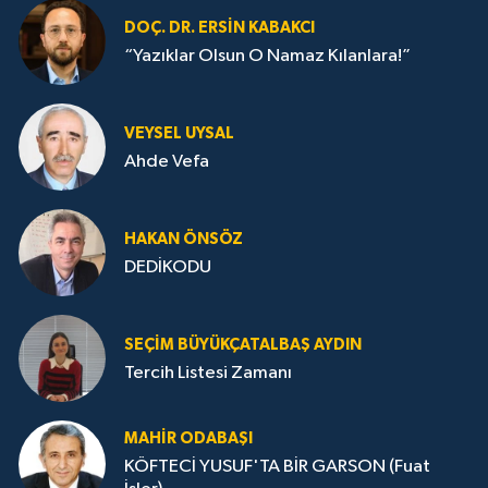
DOÇ. DR. ERSIN KABAKCI
“Yazıklar Olsun O Namaz Kılanlara!”
VEYSEL UYSAL
Ahde Vefa
HA­KAN ÖN­SÖZ
DEDİKODU
SEÇIM BÜYÜKÇATALBAŞ AYDIN
Tercih Listesi Zamanı
MAHIR ODABAŞI
KÖFTECİ YUSUF'TA BİR GARSON (Fuat