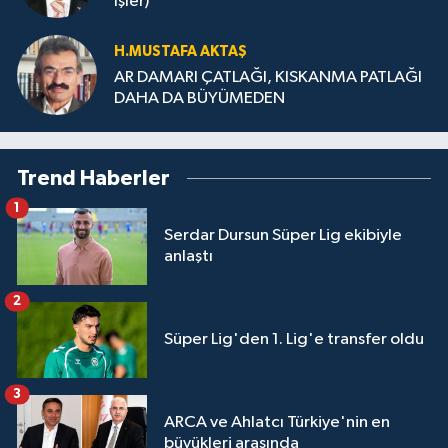
İşler)
H.MUS­TA­FA AK­TAŞ
AR DAMARI ÇATLAĞI, KISKANMA PATLAĞI
DAHA DA BÜYÜMEDEN
Trend Haberler
1
Serdar Dursun Süper Lig ekibiyle
anlaştı
2
Süper Lig'den 1. Lig'e transfer oldu
3
ARCA ve Ahlatcı Türkiye'nin en
büyükleri arasında