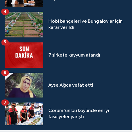
4
Hobi bahçeleri ve Bungalovlar için
karar verildi
5
7 şirkete kayyum atandı
6
Ayşe Ağca vefat etti
7
Çorum'un bu köyünde en iyi
fasulyeler yarıştı