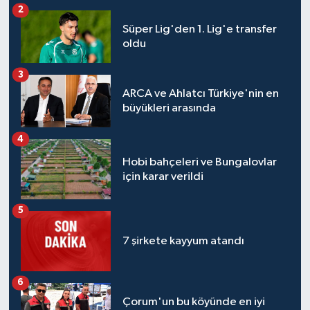
2
Süper Lig'den 1. Lig'e transfer
oldu
3
ARCA ve Ahlatcı Türkiye'nin en
büyükleri arasında
4
Hobi bahçeleri ve Bungalovlar
için karar verildi
5
7 şirkete kayyum atandı
6
Çorum'un bu köyünde en iyi