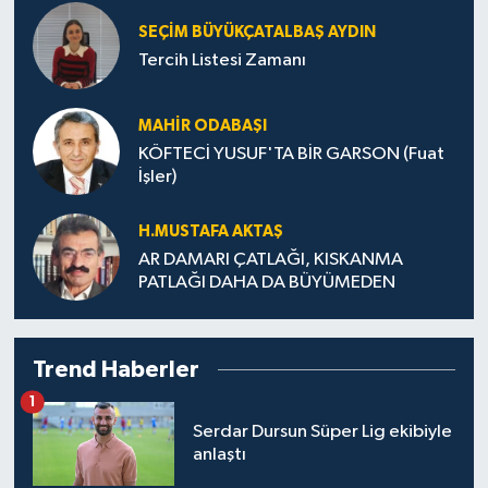
SEÇIM BÜYÜKÇATALBAŞ AYDIN
Tercih Listesi Zamanı
MAHIR ODABAŞI
KÖFTECİ YUSUF'TA BİR GARSON (Fuat
İşler)
H.MUS­TA­FA AK­TAŞ
AR DAMARI ÇATLAĞI, KISKANMA
PATLAĞI DAHA DA BÜYÜMEDEN
Trend Haberler
1
Serdar Dursun Süper Lig ekibiyle
anlaştı