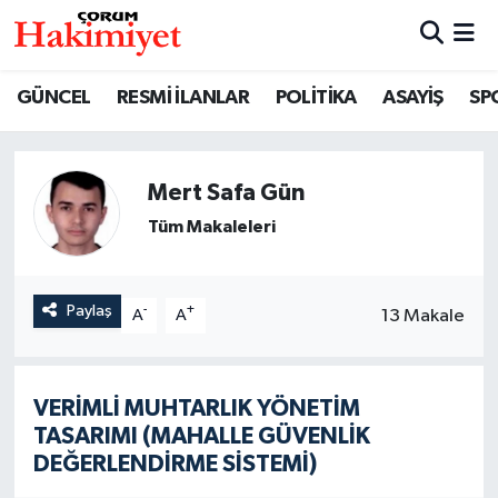
SPOR
Nöbetçi Eczaneler
GÜNCEL
RESMİ İLANLAR
POLİTİKA
ASAYİŞ
SP
POLİTİKA
Hava Durumu
Mert Safa Gün
SAĞLIK
Çorum Namaz Vakitleri
Tüm Makaleleri
ASAYİŞ
Trafik Durumu
EKONOMİ
Süper Lig Puan Durumu ve Fikstür
Paylaş
-
+
13 Makale
A
A
GÜNCEL
Tüm Manşetler
VERİMLİ MUHTARLIK YÖNETİM
AKTÜEL
Son Dakika Haberleri
TASARIMI (MAHALLE GÜVENLİK
DEĞERLENDİRME SİSTEMİ)
EĞİTİM
Haber Arşivi