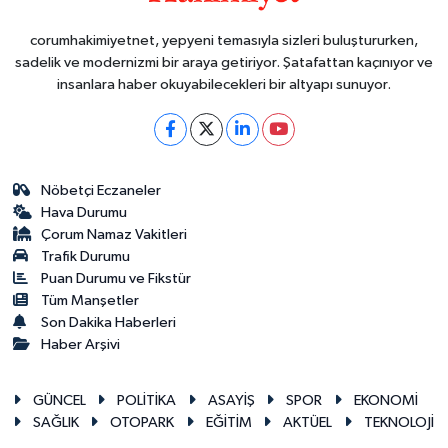
corumhakimiyetnet, yepyeni temasıyla sizleri buluştururken,
sadelik ve modernizmi bir araya getiriyor. Şatafattan kaçınıyor ve
insanlara haber okuyabilecekleri bir altyapı sunuyor.
Nöbetçi Eczaneler
Hava Durumu
Çorum Namaz Vakitleri
Trafik Durumu
Puan Durumu ve Fikstür
Tüm Manşetler
Son Dakika Haberleri
Haber Arşivi
GÜNCEL
POLİTİKA
ASAYİŞ
SPOR
EKONOMİ
SAĞLIK
OTOPARK
EĞİTİM
AKTÜEL
TEKNOLOJİ