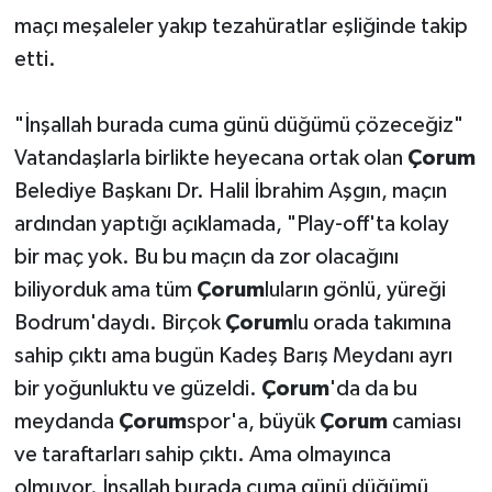
maçı meşaleler yakıp tezahüratlar eşliğinde takip
etti.
"İnşallah burada cuma günü düğümü çözeceğiz"
Vatandaşlarla birlikte heyecana ortak olan
Çorum
Belediye Başkanı Dr. Halil İbrahim Aşgın, maçın
ardından yaptığı açıklamada, "Play-off'ta kolay
bir maç yok. Bu bu maçın da zor olacağını
biliyorduk ama tüm
Çorum
luların gönlü, yüreği
Bodrum'daydı. Birçok
Çorum
lu orada takımına
sahip çıktı ama bugün Kadeş Barış Meydanı ayrı
bir yoğunluktu ve güzeldi.
Çorum
'da da bu
meydanda
Çorum
spor'a, büyük
Çorum
camiası
ve taraftarları sahip çıktı. Ama olmayınca
olmuyor. İnşallah burada cuma günü düğümü