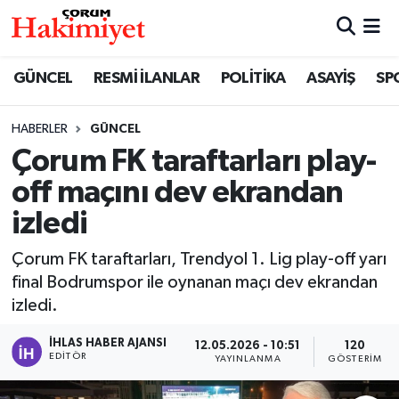
SPOR
Nöbetçi Eczaneler
GÜNCEL
RESMİ İLANLAR
POLİTİKA
ASAYİŞ
SP
POLİTİKA
Hava Durumu
HABERLER
GÜNCEL
Çorum FK taraftarları play-
SAĞLIK
Çorum Namaz Vakitleri
off maçını dev ekrandan
ASAYİŞ
Trafik Durumu
izledi
EKONOMİ
Süper Lig Puan Durumu ve Fikstür
Çorum FK taraftarları, Trendyol 1. Lig play-off yarı
final Bodrumspor ile oynanan maçı dev ekrandan
GÜNCEL
Tüm Manşetler
izledi.
AKTÜEL
Son Dakika Haberleri
İHLAS HABER AJANSI
12.05.2026 - 10:51
120
EDITÖR
YAYINLANMA
GÖSTERIM
EĞİTİM
Haber Arşivi