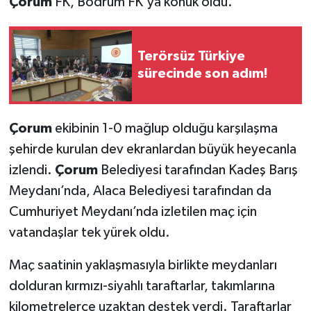
Çorum
FK, Bodrum FK'ya konuk oldu.
Terörsüz Türkiye
sürecinde son adım!
Çorum
ekibinin 1-0 mağlup olduğu karşılaşma
şehirde kurulan dev ekranlardan büyük heyecanla
izlendi.
Çorum
Belediyesi tarafından Kadeş Barış
Meydanı’nda, Alaca Belediyesi tarafından da
Cumhuriyet Meydanı’nda izletilen maç için
vatandaşlar tek yürek oldu.
Maç saatinin yaklaşmasıyla birlikte meydanları
dolduran kırmızı-siyahlı taraftarlar, takımlarına
kilometrelerce uzaktan destek verdi. Taraftarlar