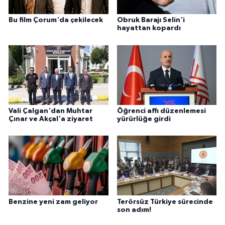
Bu film Çorum'da çekilecek
Obruk Barajı Selin'i
hayattan kopardı
Vali Çalgan'dan Muhtar
Öğrenci affı düzenlemesi
Çınar ve Akçal'a ziyaret
yürürlüğe girdi
Benzine yeni zam geliyor
Terörsüz Türkiye sürecinde
son adım!