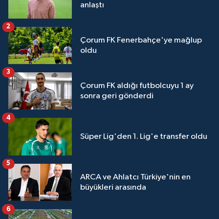
anlaştı
2
Çorum FK Fenerbahçe'ye mağlup
oldu
3
Çorum FK aldığı futbolcuyu 1 ay
sonra geri gönderdi
4
Süper Lig'den 1. Lig'e transfer oldu
5
ARCA ve Ahlatcı Türkiye'nin en
büyükleri arasında
6