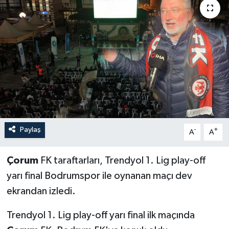
İLÇELER
OTOPARK
TEKNOLOJİ
Paylaş
-
+
A
A
Çorum
FK taraftarları, Trendyol 1. Lig play-off
yarı final Bodrumspor ile oynanan maçı dev
ekrandan izledi.
Trendyol 1. Lig play-off yarı final ilk maçında