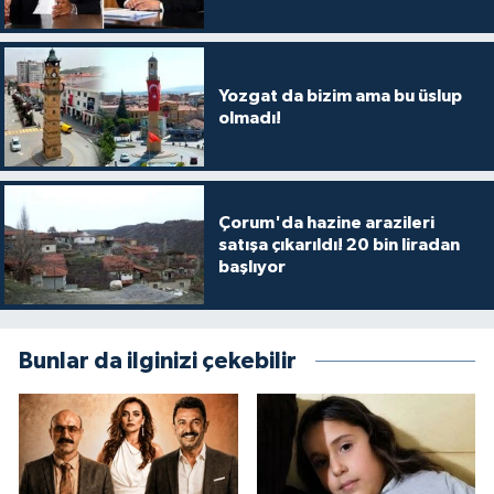
Yozgat da bizim ama bu üslup
olmadı!
Çorum'da hazine arazileri
satışa çıkarıldı! 20 bin liradan
başlıyor
Bunlar da ilginizi çekebilir