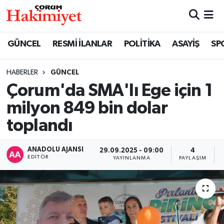
SPOR
Nöbetçi Eczaneler
GÜNCEL
RESMİ İLANLAR
POLİTİKA
ASAYİŞ
SP
POLİTİKA
Hava Durumu
HABERLER
GÜNCEL
Çorum'da SMA'lı Ege için 1
SAĞLIK
Çorum Namaz Vakitleri
milyon 849 bin dolar
ASAYİŞ
Trafik Durumu
toplandı
EKONOMİ
Süper Lig Puan Durumu ve Fikstür
ANADOLU AJANSI
29.09.2025 - 09:00
4
EDITÖR
YAYINLANMA
PAYLAŞIM
GÜNCEL
Tüm Manşetler
AKTÜEL
Son Dakika Haberleri
EĞİTİM
Haber Arşivi