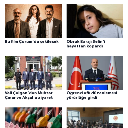
Bu film Çorum'da çekilecek
Obruk Barajı Selin'i
hayattan kopardı
Vali Çalgan'dan Muhtar
Öğrenci affı düzenlemesi
Çınar ve Akçal'a ziyaret
yürürlüğe girdi