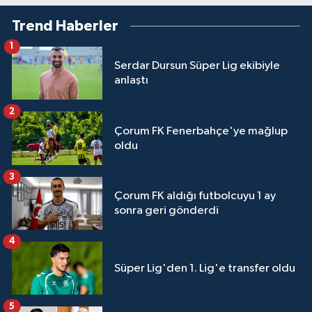
Trend Haberler
1
Serdar Dursun Süper Lig ekibiyle
anlaştı
2
Çorum FK Fenerbahçe'ye mağlup
oldu
3
Çorum FK aldığı futbolcuyu 1 ay
sonra geri gönderdi
4
Süper Lig'den 1. Lig'e transfer oldu
5