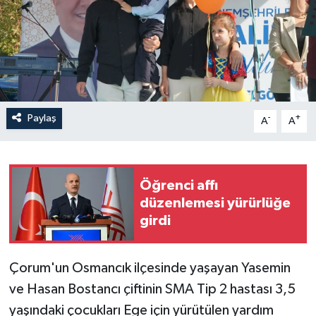
İLÇELER
OTOPARK
TEKNOLOJİ
Paylaş
-
+
A
A
Öğrenci affı
düzenlemesi yürürlüğe
girdi
Çorum'un Osmancık ilçesinde yaşayan Yasemin
ve Hasan Bostancı çiftinin SMA Tip 2 hastası 3,5
yaşındaki çocukları Ege için yürütülen yardım