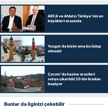
ARCA ve Ahlatcı Türkiye'nin en
büyükleri arasında
Yozgat da bizim ama bu üslup
olmadı!
Çorum'da hazine arazileri
satışa çıkarıldı! 20 bin liradan
başlıyor
Bunlar da ilginizi çekebilir