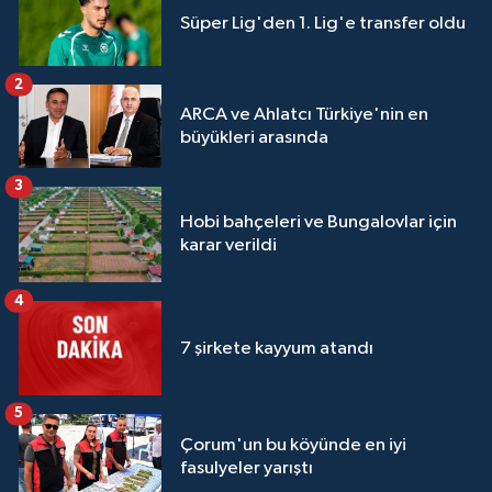
Süper Lig'den 1. Lig'e transfer oldu
2
ARCA ve Ahlatcı Türkiye'nin en
büyükleri arasında
3
Hobi bahçeleri ve Bungalovlar için
karar verildi
4
7 şirkete kayyum atandı
5
Çorum'un bu köyünde en iyi
fasulyeler yarıştı