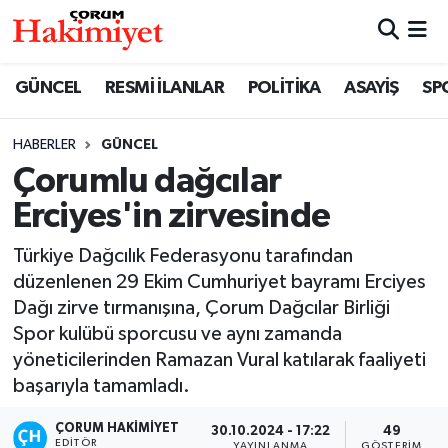
SPOR
Nöbetçi Eczaneler
GÜNCEL
RESMİ İLANLAR
POLİTİKA
ASAYİŞ
SP
POLİTİKA
Hava Durumu
HABERLER
GÜNCEL
Çorumlu dağcılar
SAĞLIK
Çorum Namaz Vakitleri
Erciyes'in zirvesinde
ASAYİŞ
Trafik Durumu
Türkiye Dağcılık Federasyonu tarafından
EKONOMİ
Süper Lig Puan Durumu ve Fikstür
düzenlenen 29 Ekim Cumhuriyet bayramı Erciyes
Dağı zirve tırmanışına, Çorum Dağcılar Birliği
GÜNCEL
Tüm Manşetler
Spor kulübü sporcusu ve aynı zamanda
yöneticilerinden Ramazan Vural katılarak faaliyeti
AKTÜEL
Son Dakika Haberleri
başarıyla tamamladı.
ÇORUM HAKIMIYET
EĞİTİM
Haber Arşivi
30.10.2024 - 17:22
49
EDITÖR
YAYINLANMA
GÖSTERIM