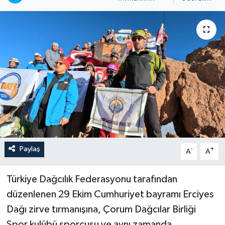
İLÇELER
OTOPARK
TEKNOLOJİ
Paylaş
-
+
A
A
Türkiye Dağcılık Federasyonu tarafından
düzenlenen 29 Ekim Cumhuriyet bayramı Erciyes
Dağı zirve tırmanışına, Çorum Dağcılar Birliği
Spor kulübü sporcusu ve aynı zamanda