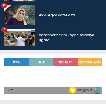
6
Ayşe Ağca vefat etti
7
Veteriner hekim köyde saldırıya
uğradı