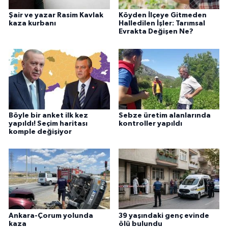
Şair ve yazar Rasim Kavlak
Köyden İlçeye Gitmeden
kaza kurbanı
Halledilen İşler: Tarımsal
Evrakta Değişen Ne?
Böyle bir anket ilk kez
Sebze üretim alanlarında
yapıldı! Seçim haritası
kontroller yapıldı
komple değişiyor
Ankara-Çorum yolunda
39 yaşındaki genç evinde
kaza
ölü bulundu