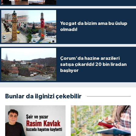
Yozgat da bizim ama bu üslup
olmadı!
Çorum'da hazine arazileri
satışa çıkarıldı! 20 bin liradan
başlıyor
Bunlar da ilginizi çekebilir