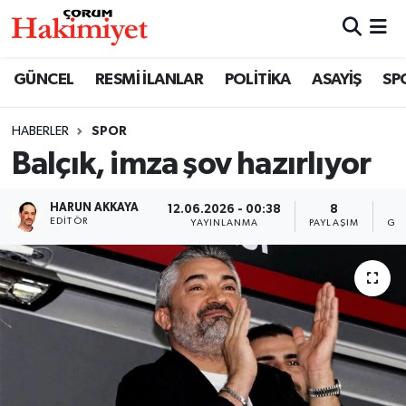
SPOR
Nöbetçi Eczaneler
GÜNCEL
RESMİ İLANLAR
POLİTİKA
ASAYİŞ
SP
POLİTİKA
Hava Durumu
HABERLER
SPOR
Balçık, imza şov hazırlıyor
SAĞLIK
Çorum Namaz Vakitleri
ASAYİŞ
Trafik Durumu
HARUN AKKAYA
12.06.2026 - 00:38
8
6
EDITÖR
YAYINLANMA
PAYLAŞIM
GÖ
EKONOMİ
Süper Lig Puan Durumu ve Fikstür
GÜNCEL
Tüm Manşetler
AKTÜEL
Son Dakika Haberleri
EĞİTİM
Haber Arşivi