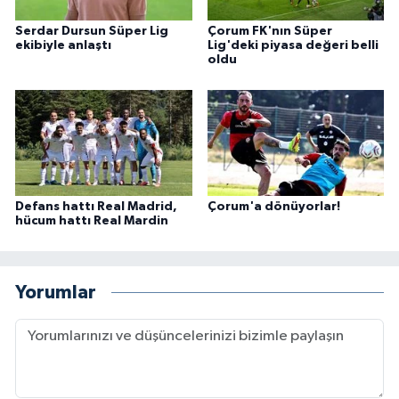
Serdar Dursun Süper Lig
Çorum FK'nın Süper
ekibiyle anlaştı
Lig'deki piyasa değeri belli
oldu
Defans hattı Real Madrid,
Çorum'a dönüyorlar!
hücum hattı Real Mardin
Yorumlar