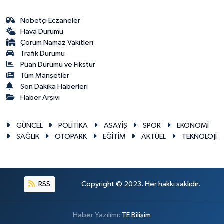
Nöbetçi Eczaneler
Hava Durumu
Çorum Namaz Vakitleri
Trafik Durumu
Puan Durumu ve Fikstür
Tüm Manşetler
Son Dakika Haberleri
Haber Arşivi
GÜNCEL
POLİTİKA
ASAYİŞ
SPOR
EKONOMİ
SAĞLIK
OTOPARK
EĞİTİM
AKTÜEL
TEKNOLOJİ
RSS
Copyright © 2023. Her hakkı saklıdır.
Haber Yazılımı:
TE Bilişim