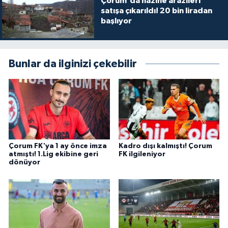
Çorum'da hazine arazileri
satışa çıkarıldı! 20 bin liradan
başlıyor
Bunlar da ilginizi çekebilir
Çorum FK'ya 1 ay önce imza
Kadro dışı kalmıştı! Çorum
atmıştı! 1.Lig ekibine geri
FK ilgileniyor
dönüyor