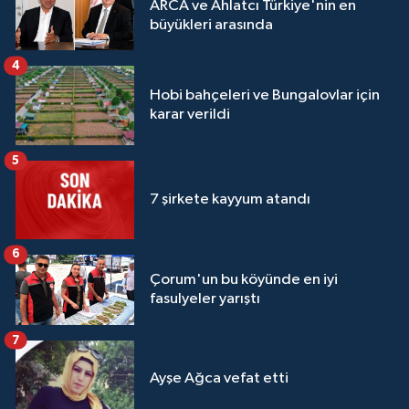
ARCA ve Ahlatcı Türkiye'nin en
büyükleri arasında
4
Hobi bahçeleri ve Bungalovlar için
karar verildi
5
7 şirkete kayyum atandı
6
Çorum'un bu köyünde en iyi
fasulyeler yarıştı
7
Ayşe Ağca vefat etti