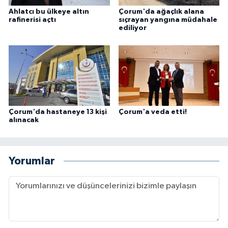
Ahlatcı bu ülkeye altın
Çorum'da ağaçlık alana
rafinerisi açtı
sıçrayan yangına müdahale
ediliyor
Çorum'da hastaneye 13 kişi
Çorum'a veda etti!
alınacak
Yorumlar