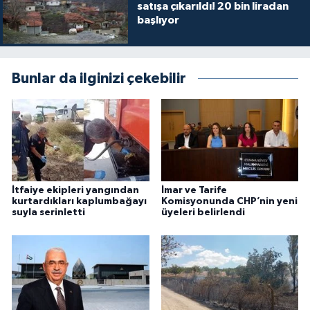
satışa çıkarıldı! 20 bin liradan
başlıyor
Bunlar da ilginizi çekebilir
İtfaiye ekipleri yangından
İmar ve Tarife
kurtardıkları kaplumbağayı
Komisyonunda CHP’nin yeni
suyla serinletti
üyeleri belirlendi