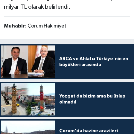
milyar TL olarak belirlendi.
Muhabir:
Çorum Hakimiyet
ARCA ve Ahlatcı Türkiye'nin en
büyükleri arasında
Yozgat da bizim ama bu üslup
olmadı!
Çorum'da hazine arazileri