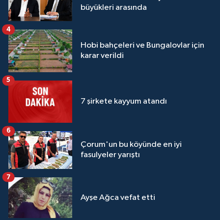
büyükleri arasında
4
Hobi bahçeleri ve Bungalovlar için
karar verildi
5
7 şirkete kayyum atandı
6
Çorum'un bu köyünde en iyi
fasulyeler yarıştı
7
Ayşe Ağca vefat etti