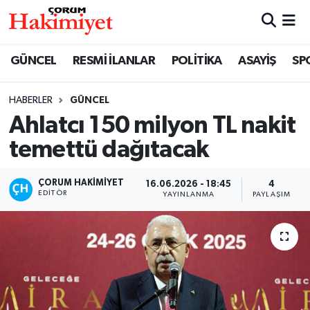
SPOR
Nöbetçi Eczaneler
GÜNCEL
RESMİ İLANLAR
POLİTİKA
ASAYİŞ
SP
POLİTİKA
Hava Durumu
HABERLER
GÜNCEL
Ahlatcı 150 milyon TL nakit
SAĞLIK
Çorum Namaz Vakitleri
temettü dağıtacak
ASAYİŞ
Trafik Durumu
ÇORUM HAKIMIYET
16.06.2026 - 18:45
4
EKONOMİ
Süper Lig Puan Durumu ve Fikstür
EDITÖR
YAYINLANMA
PAYLAŞIM
GÜNCEL
Tüm Manşetler
AKTÜEL
Son Dakika Haberleri
EĞİTİM
Haber Arşivi