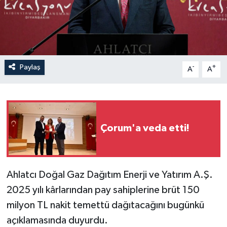
İLÇELER
OTOPARK
Paylaş
-
+
TEKNOLOJİ
A
A
Çorum'a veda etti!
Ahlatcı Doğal Gaz Dağıtım Enerji ve Yatırım A.Ş.
2025 yılı kârlarından pay sahiplerine brüt 150
milyon TL nakit temettü dağıtacağını bugünkü
açıklamasında duyurdu.