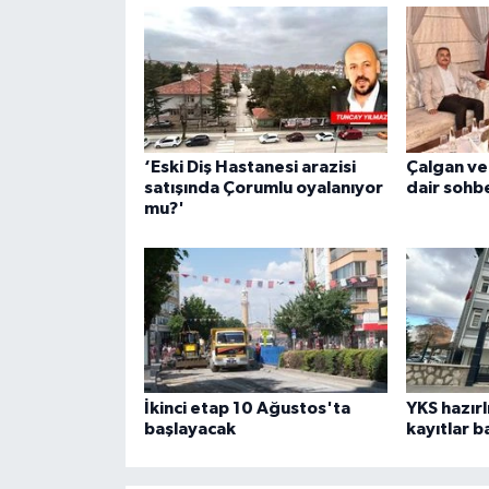
‘Eski Diş Hastanesi arazisi
Çalgan ve
satışında Çorumlu oyalanıyor
dair sohb
mu?'
İkinci etap 10 Ağustos'ta
YKS hazırl
başlayacak
kayıtlar b