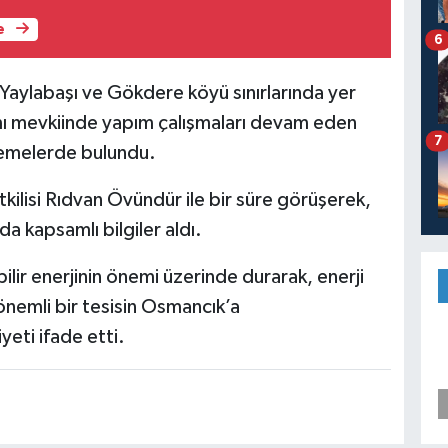
e
6
ylabaşı ve Gökdere köyü sınırlarında yer
ımı mevkiinde yapım çalışmaları devam eden
7
elemelerde bulundu.
lisi Rıdvan Övündür ile bir süre görüşerek,
a kapsamlı bilgiler aldı.
r enerjinin önemi üzerinde durarak, enerji
önemli bir tesisin Osmancık’a
ti ifade etti.