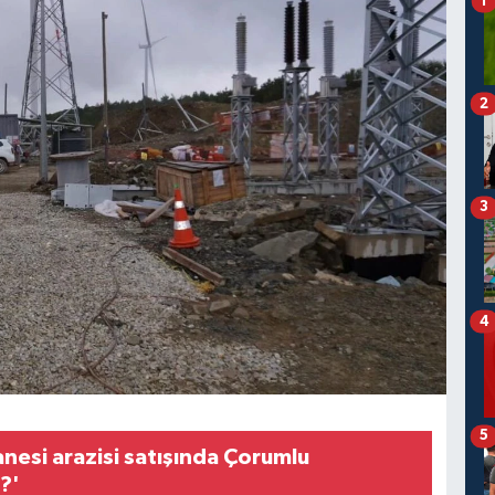
1
2
3
4
5
anesi arazisi satışında Çorumlu
?'