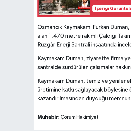
İçeriği Görüntül
Osmancık Kaymakamı Furkan Duman, Ya
alan 1.470 metre rakımlı Çaldığı Tak
Rüzgâr Enerji Santrali inşaatında inc
Kaymakam Duman, ziyarette firma yetki
santralde sürdürülen çalışmalar hakkınd
Kaymakam Duman, temiz ve yenilenebili
üretimine katkı sağlayacak böylesine 
kazandırılmasından duyduğu memnuniye
Muhabir:
Çorum Hakimiyet