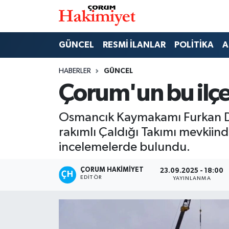
SPOR
Nöbetçi Eczaneler
GÜNCEL
RESMİ İLANLAR
POLİTİKA
A
POLİTİKA
Hava Durumu
HABERLER
GÜNCEL
Çorum'un bu ilçe
SAĞLIK
Çorum Namaz Vakitleri
Osmancık Kaymakamı Furkan Dum
ASAYİŞ
Trafik Durumu
rakımlı Çaldığı Takımı mevkiin
EKONOMİ
Süper Lig Puan Durumu ve Fikstür
incelemelerde bulundu.
GÜNCEL
Tüm Manşetler
ÇORUM HAKIMIYET
23.09.2025 - 18:00
EDITÖR
YAYINLANMA
AKTÜEL
Son Dakika Haberleri
EĞİTİM
Haber Arşivi