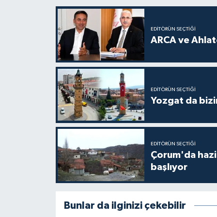
EDITÖRÜN SEÇTIĞI
ARCA ve Ahlatc
EDITÖRÜN SEÇTIĞI
Yozgat da bizi
EDITÖRÜN SEÇTIĞI
Çorum'da hazine
başlıyor
Bunlar da ilginizi çekebilir