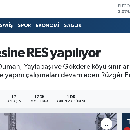
BITCO
3.074
DOLA
47,5
SAYİŞ
SPOR
EKONOMİ
SAĞLIK
EURO
55,0
STERL
64,2
sine RES yapılıyor
GRAM
6513.
BİST1
an, Yaylabaşı ve Gökdere köyü sınırları
13.76
de yapım çalışmaları devam eden Rüzgâr Ene
17
17.3K
1 DK
PAYLAŞIM
GÖSTERIM
OKUNMA SÜRESI