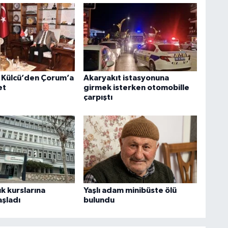
 Külcü’den Çorum’a
Akaryakıt istasyonuna
et
girmek isterken otomobille
çarpıştı
ık kurslarına
Yaşlı adam minibüste ölü
aşladı
bulundu