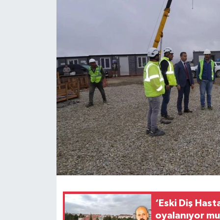
İLÇELER
OTOPARK
TEKNOLOJİ
‘Eski Diş Hast
oyalanıyor mu