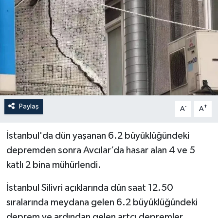
İLÇELER
OTOPARK
TEKNOLOJİ
Paylaş
-
+
A
A
İstanbul'da dün yaşanan 6.2 büyüklüğündeki
depremden sonra Avcılar’da hasar alan 4 ve 5
katlı 2 bina mühürlendi.
İstanbul Silivri açıklarında dün saat 12.50
sıralarında meydana gelen 6.2 büyüklüğündeki
deprem ve ardından gelen artçı depremler