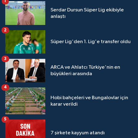
1
Serdar Dursun Süper Lig ekibiyle
anlaştı
2
Süper Lig'den 1. Lig'e transfer oldu
3
ARCA ve Ahlatcı Türkiye'nin en
büyükleri arasında
4
Hobi bahçeleri ve Bungalovlar için
karar verildi
5
7 şirkete kayyum atandı