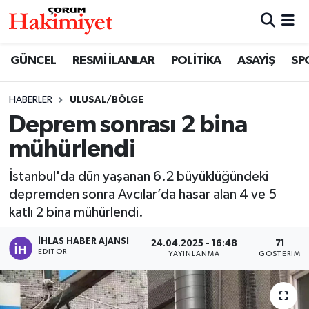
SPOR
Nöbetçi Eczaneler
GÜNCEL
RESMİ İLANLAR
POLİTİKA
ASAYİŞ
SP
POLİTİKA
Hava Durumu
HABERLER
ULUSAL/BÖLGE
Deprem sonrası 2 bina
SAĞLIK
Çorum Namaz Vakitleri
mühürlendi
ASAYİŞ
Trafik Durumu
İstanbul'da dün yaşanan 6.2 büyüklüğündeki
EKONOMİ
Süper Lig Puan Durumu ve Fikstür
depremden sonra Avcılar’da hasar alan 4 ve 5
katlı 2 bina mühürlendi.
GÜNCEL
Tüm Manşetler
İHLAS HABER AJANSI
24.04.2025 - 16:48
71
EDITÖR
YAYINLANMA
GÖSTERIM
AKTÜEL
Son Dakika Haberleri
EĞİTİM
Haber Arşivi