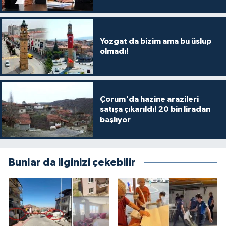
Yozgat da bizim ama bu üslup
olmadı!
Çorum'da hazine arazileri
satışa çıkarıldı! 20 bin liradan
başlıyor
Bunlar da ilginizi çekebilir