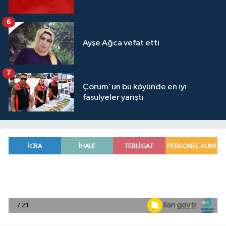
6
Ayşe Ağca vefat etti
7
Çorum'un bu köyünde en iyi
fasulyeler yarıştı