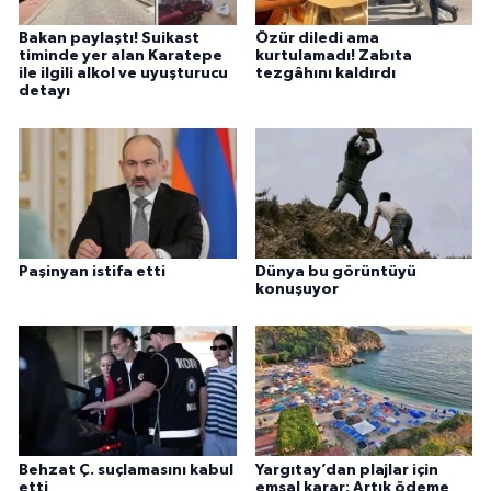
Bakan paylaştı! Suikast
Özür diledi ama
timinde yer alan Karatepe
kurtulamadı! Zabıta
ile ilgili alkol ve uyuşturucu
tezgâhını kaldırdı
detayı
Paşinyan istifa etti
Dünya bu görüntüyü
konuşuyor
Behzat Ç. suçlamasını kabul
Yargıtay’dan plajlar için
etti
emsal karar: Artık ödeme