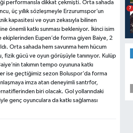
iği performansla dikkat çekmişti. Orta sahada
7
ncu, üç yıllık sözleşmeyle Erzurumspor’un
nik kapasitesi ve oyun zekasıyla bilinen
e önemli katkı sunması bekleniyor. İkinci isim
e ekiplerinden Eupen’de forma giyen Baiye, 2
atıldı. Orta sahada hem savunma hem hücum
u, fizik gücü ve oyun görüşüyle tanınıyor. Kulüp
n Baiye’nin takımın tempo oyununa katkı
fer ise geçtiğimiz sezon Boluspor’da forma
 anlaşmaya imza atan deneyimli santrfor,
atiflerinden biri olacak. Gol yollarındaki
siyle genç oyunculara da katkı sağlaması