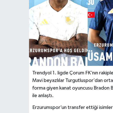
İLÇELER
OTOPARK
TEKNOLOJİ
Trendyol 1. ligde Çorum FK’nın rakipl
Mavi beyazlılar Turgutluspor’dan ort
forma giyen kanat oyuncusu Bradon B
ile anlaştı.
Erzurumspor’un transfer ettiği isimler