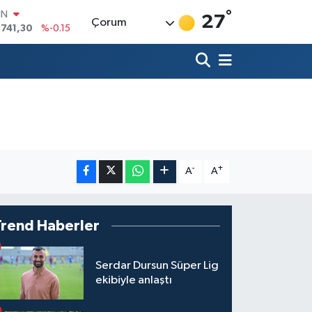
°
IN
27
Çorum
.741,30
%-0.15
R
36
%0.18
10
%0.32
İN
11
%0.38
ALTIN
55
%0
00
9
%-14
-
+
A
A
Trend Haberler
Serdar Dursun Süper Lig
ekibiyle anlaştı