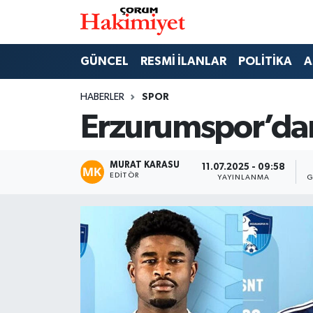
SPOR
Nöbetçi Eczaneler
GÜNCEL
RESMİ İLANLAR
POLİTİKA
A
POLİTİKA
Hava Durumu
HABERLER
SPOR
Erzurumspor’dan
SAĞLIK
Çorum Namaz Vakitleri
ASAYİŞ
Trafik Durumu
MURAT KARASU
11.07.2025 - 09:58
EDITÖR
YAYINLANMA
G
EKONOMİ
Süper Lig Puan Durumu ve Fikstür
GÜNCEL
Tüm Manşetler
AKTÜEL
Son Dakika Haberleri
EĞİTİM
Haber Arşivi