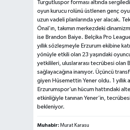
Turgutluspor forması altında sergiled
oyun kurucu rolünü üstlenen genç oyu
uzun vadeli planlarında yer alacak. Tek
Önal’ın, takımın merkezdeki dinamizmin
ise Brandon Baiye. Belçika Pro Leagu
yıllık sözleşmeyle Erzurum ekibine k
yönüyle etkili olan 23 yaşındaki oyunc
yetkilileri, uluslararası tecrübesi ola
sağlayacağına inanıyor. Üçüncü trans
giyen Hüsemettin Yener oldu. 1 yıllık
Erzurumspor’un hücum hattındaki altern
etkinliğiyle tanınan Yener’in, tecrübe
bekleniyor.
Muhabir:
Murat Karasu