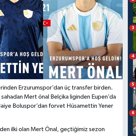
3
4
5
erinden Erzurumspor’dan üç transfer birden.
a sahadan Mert önal Belçika liginden Eupen’da
aiye Boluspor’dan forvet Hüsamettin Yener
6
den ilki olan Mert Önal, geçtiğimiz sezon