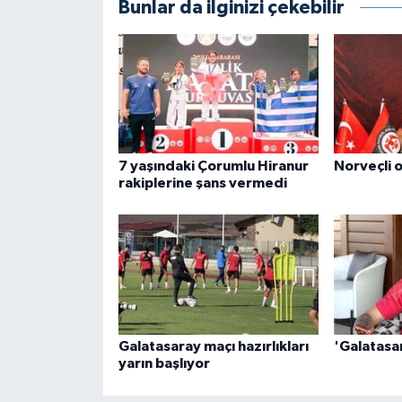
Bunlar da ilginizi çekebilir
7 yaşındaki Çorumlu Hiranur
Norveçli 
rakiplerine şans vermedi
Galatasaray maçı hazırlıkları
'Galatasa
yarın başlıyor