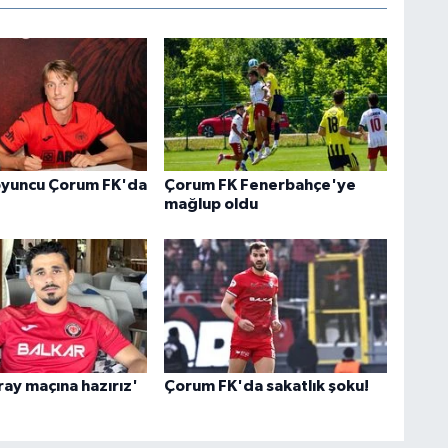
oyuncu Çorum FK'da
Çorum FK Fenerbahçe'ye
mağlup oldu
ray maçına hazırız'
Çorum FK'da sakatlık şoku!