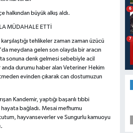
6
çe halkından büyük alkış aldı.
RLA MÜDAHALE ETTİ
7
e karşılaştığı tehlikeler zaman zaman üzücü
u'da meydana gelen son olayda bir aracın
afta sonuna denk gelmesi sebebiyle acil
bir anda durumu haber alan Veteriner Hekim
 etmeden evinden çıkarak can dostumuzun
ışan Kandemir, yaptığı başarılı tıbbi
en hayata bağladı. Mesai mefhumu
i tutum, hayvanseverler ve Sungurlu kamuoyu
ı.