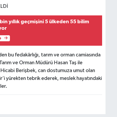
LDİ
bin yıllık geçmişini 5 ülkeden 55 bilim
yor
e
den bu fedakârlığı, tarım ve orman camiasında
 Tarım ve Orman Müdürü Hasan Taş ile
 Hicabi Berişbek, can dostumuza umut olan
’i yürekten tebrik ederek, meslek hayatındaki
ler.