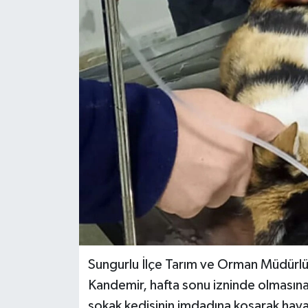
İLÇELER
OTOPARK
TEKNOLOJİ
Sungurlu İlçe Tarım ve Orman Müdürlü
Kandemir, hafta sonu izninde olmasına
sokak kedisinin imdadına koşarak hayat