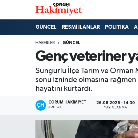
SPOR
Nöbetçi Eczaneler
GÜNCEL
RESMİ İLANLAR
POLİTİKA
A
POLİTİKA
Hava Durumu
HABERLER
GÜNCEL
Genç veteriner y
SAĞLIK
Çorum Namaz Vakitleri
Sungurlu İlçe Tarım ve Orman 
ASAYİŞ
Trafik Durumu
sonu izninde olmasına rağmen t
EKONOMİ
Süper Lig Puan Durumu ve Fikstür
hayatını kurtardı.
GÜNCEL
Tüm Manşetler
ÇORUM HAKIMIYET
26.06.2026 - 14:30
EDITÖR
YAYINLANMA
AKTÜEL
Son Dakika Haberleri
EĞİTİM
Haber Arşivi