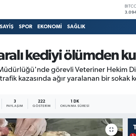
BITC
3.09
DOL
47,7
SAYİŞ
SPOR
EKONOMİ
SAĞLIK
EUR
55,2
STER
64,4
aralı kediyi ölümden ku
GRAM
6660
BİST
Müdürlüğü'nde görevli Veteriner Hekim Di
13.7
rafik kazasında ağır yaralanan bir sokak k
3
222
1 DK
PAYLAŞIM
GÖSTERIM
OKUNMA SÜRESI