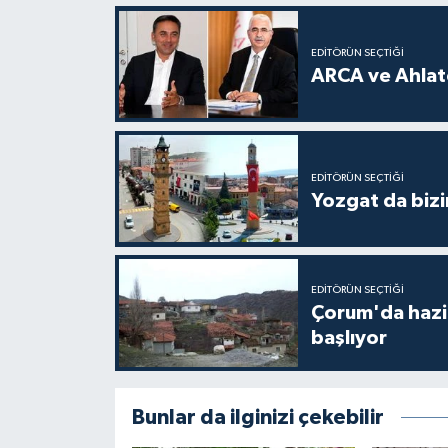
EDITÖRÜN SEÇTIĞI
ARCA ve Ahlatc
EDITÖRÜN SEÇTIĞI
Yozgat da bizi
EDITÖRÜN SEÇTIĞI
Çorum'da hazine
başlıyor
Bunlar da ilginizi çekebilir