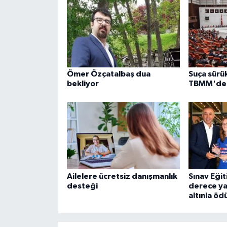
Ömer Özçatalbaş dua
Suça sürü
bekliyor
TBMM'de k
Ailelere ücretsiz danışmanlık
Sınav Eği
desteği
derece ya
altınla öd