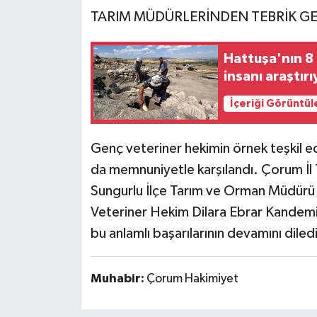
TARIM MÜDÜRLERİNDEN TEBRİK GE
Hattuşa'nın 8 
insanı araştırı
İçeriği Görüntül
Genç veteriner hekimin örnek teşkil e
da memnuniyetle karşılandı. Çorum İl
Sungurlu İlçe Tarım ve Orman Müdürü
Veteriner Hekim Dilara Ebrar Kandemir
bu anlamlı başarılarının devamını diledi
Muhabir:
Çorum Hakimiyet