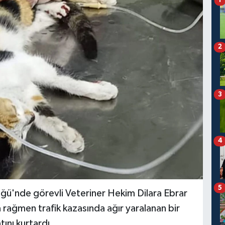
1
2
3
4
5
ğü'nde görevli Veteriner Hekim Dilara Ebrar
 rağmen trafik kazasında ağır yaralanan bir
ını kurtardı.