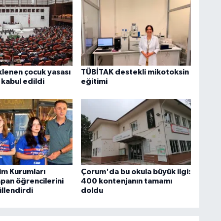
klenen çocuk yasası
TÜBİTAK destekli mikotoksin
abul edildi
eğitimi
tim Kurumları
Çorum'da bu okula büyük ilgi:
pan öğrencilerini
400 kontenjanın tamamı
üllendirdi
doldu