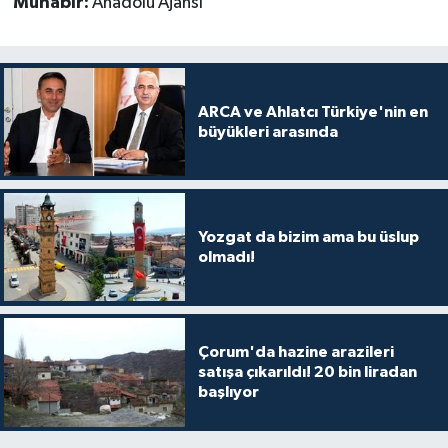
Muhabir:
Anadolu Ajansı
ARCA ve Ahlatcı Türkiye'nin en
büyükleri arasında
Yozgat da bizim ama bu üslup
olmadı!
Çorum'da hazine arazileri
satışa çıkarıldı! 20 bin liradan
başlıyor