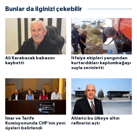
Bunlar da ilginizi çekebilir
Ali Karabacak babasını
İtfaiye ekipleri yangından
kaybetti
kurtardıkları kaplumbağayı
suyla serinletti
İmar ve Tarife
Ahlatcı bu ülkeye altın
Komisyonunda CHP’nin yeni
rafinerisi açtı
üyeleri belirlendi