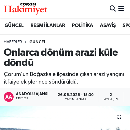
SPOR
Nöbetçi Eczaneler
GÜNCEL
RESMİ İLANLAR
POLİTİKA
ASAYİŞ
SP
POLİTİKA
Hava Durumu
HABERLER
GÜNCEL
Onlarca dönüm arazi küle
SAĞLIK
Çorum Namaz Vakitleri
döndü
ASAYİŞ
Trafik Durumu
Çorum'un Boğazkale ilçesinde çıkan arazi yangını
EKONOMİ
Süper Lig Puan Durumu ve Fikstür
itfaiye ekiplerince söndürüldü.
ANADOLU AJANSI
26.06.2026 - 15:30
2
GÜNCEL
Tüm Manşetler
EDITÖR
YAYINLANMA
PAYLAŞIM
G
AKTÜEL
Son Dakika Haberleri
EĞİTİM
Haber Arşivi