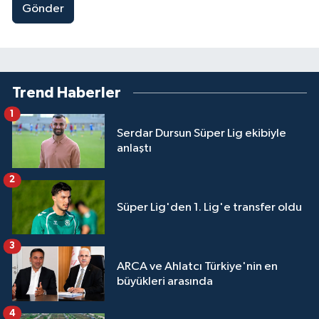
Gönder
Trend Haberler
1
Serdar Dursun Süper Lig ekibiyle
anlaştı
2
Süper Lig'den 1. Lig'e transfer oldu
3
ARCA ve Ahlatcı Türkiye'nin en
büyükleri arasında
4