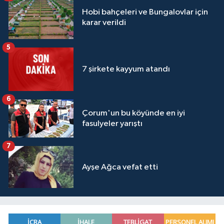
Hobi bahçeleri ve Bungalovlar için
karar verildi
5
7 şirkete kayyum atandı
6
Çorum'un bu köyünde en iyi
fasulyeler yarıştı
7
Ayşe Ağca vefat etti