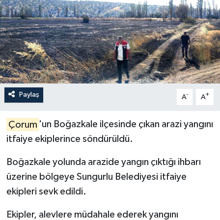
İLÇELER
OTOPARK
TEKNOLOJİ
Paylaş
-
+
A
A
Çorum
'un Boğazkale ilçesinde çıkan arazi yangını
itfaiye ekiplerince söndürüldü.
Boğazkale yolunda arazide yangın çıktığı ihbarı
üzerine bölgeye Sungurlu Belediyesi itfaiye
ekipleri sevk edildi.
Ekipler, alevlere müdahale ederek yangını