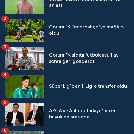
anlaştı
2
Çorum FK Fenerbahçe'ye mağlup
oldu
3
Çorum FK aldığı futbolcuyu 1 ay
sonra geri gönderdi
4
Süper Lig'den 1. Lig'e transfer oldu
5
ARCA ve Ahlatcı Türkiye'nin en
büyükleri arasında
6