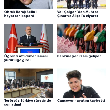
Obruk Barajı Selin'i
Vali Çalgan'dan Muhtar
hayattan kopardı
Çınar ve Akçal'a ziyaret
Öğrenci affı düzenlemesi
Benzine yeni zam geliyor
yürürlüğe girdi
Terörsüz Türkiye sürecinde
Cansever hayatını kaybetti
son adım!