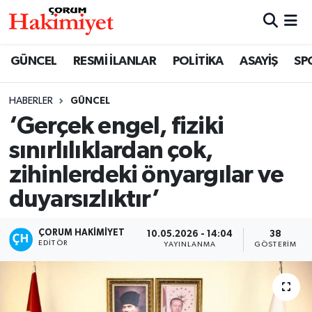
SPOR
Nöbetçi Eczaneler
GÜNCEL
RESMİ İLANLAR
POLİTİKA
ASAYİŞ
SP
POLİTİKA
Hava Durumu
HABERLER
GÜNCEL
‘Gerçek engel, fiziki
SAĞLIK
Çorum Namaz Vakitleri
sınırlılıklardan çok,
ASAYİŞ
Trafik Durumu
zihinlerdeki önyargılar ve
duyarsızlıktır’
EKONOMİ
Süper Lig Puan Durumu ve Fikstür
GÜNCEL
Tüm Manşetler
ÇORUM HAKIMIYET
10.05.2026 - 14:04
38
EDITÖR
YAYINLANMA
GÖSTERIM
AKTÜEL
Son Dakika Haberleri
EĞİTİM
Haber Arşivi