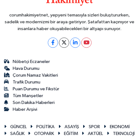
corumhakimiyetnet, yepyeni temasıyla sizleri buluştururken,
sadelik ve modernizmi bir araya getiriyor. Şatafattan kaçınıyor ve
insanlara haber okuyabilecekleri bir altyapı sunuyor.
Nöbetçi Eczaneler
Hava Durumu
Çorum Namaz Vakitleri
Trafik Durumu
Puan Durumu ve Fikstür
Tüm Manşetler
Son Dakika Haberleri
Haber Arşivi
GÜNCEL
POLİTİKA
ASAYİŞ
SPOR
EKONOMİ
SAĞLIK
OTOPARK
EĞİTİM
AKTÜEL
TEKNOLOJİ