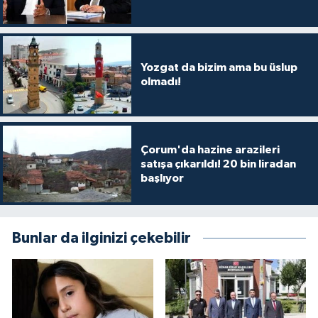
Yozgat da bizim ama bu üslup
olmadı!
Çorum'da hazine arazileri
satışa çıkarıldı! 20 bin liradan
başlıyor
Bunlar da ilginizi çekebilir