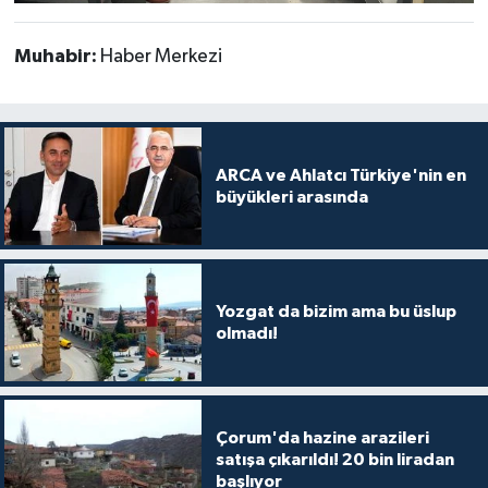
Muhabir:
Haber Merkezi
ARCA ve Ahlatcı Türkiye'nin en
büyükleri arasında
Yozgat da bizim ama bu üslup
olmadı!
Çorum'da hazine arazileri
satışa çıkarıldı! 20 bin liradan
başlıyor