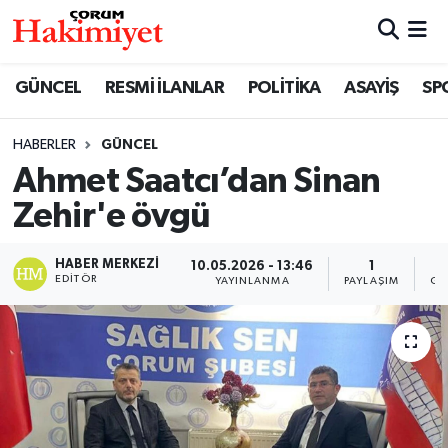
SPOR
Nöbetçi Eczaneler
GÜNCEL
RESMİ İLANLAR
POLİTİKA
ASAYİŞ
SP
POLİTİKA
Hava Durumu
HABERLER
GÜNCEL
Ahmet Saatcı’dan Sinan
SAĞLIK
Çorum Namaz Vakitleri
Zehir'e övgü
ASAYİŞ
Trafik Durumu
HABER MERKEZI
10.05.2026 - 13:46
1
EKONOMİ
Süper Lig Puan Durumu ve Fikstür
EDITÖR
YAYINLANMA
PAYLAŞIM
GÖ
GÜNCEL
Tüm Manşetler
AKTÜEL
Son Dakika Haberleri
EĞİTİM
Haber Arşivi