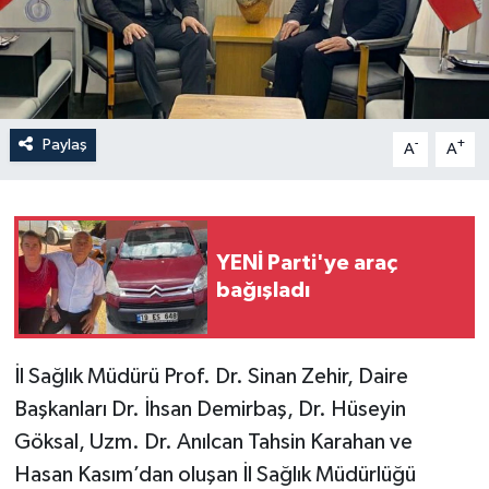
İLÇELER
OTOPARK
Paylaş
-
+
TEKNOLOJİ
A
A
YENİ Parti'ye araç
bağışladı
İl Sağlık Müdürü Prof. Dr. Sinan Zehir, Daire
Başkanları Dr. İhsan Demirbaş, Dr. Hüseyin
Göksal, Uzm. Dr. Anılcan Tahsin Karahan ve
Hasan Kasım’dan oluşan İl Sağlık Müdürlüğü