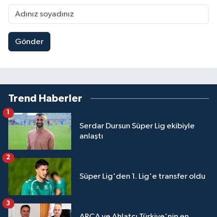
Gönder
Trend Haberler
1
Serdar Dursun Süper Lig ekibiyle
anlaştı
2
Süper Lig'den 1. Lig'e transfer oldu
3
ARCA ve Ahlatcı Türkiye'nin en