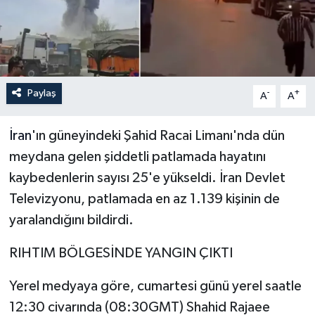
İLÇELER
OTOPARK
Paylaş
-
+
TEKNOLOJİ
A
A
İran
'ın güneyindeki Şahid Racai Limanı'nda dün
meydana gelen şiddetli patlamada hayatını
kaybedenlerin sayısı 25'e yükseldi. İran Devlet
Televizyonu, patlamada en az 1.139 kişinin de
yaralandığını bildirdi.
RIHTIM BÖLGESİNDE YANGIN ÇIKTI
Yerel medyaya göre, cumartesi günü yerel saatle
12:30 civarında (08:30GMT) Shahid Rajaee