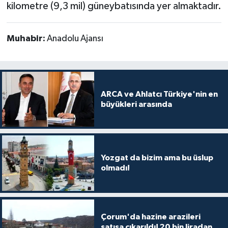
kilometre (9,3 mil) güneybatısında yer almaktadır.
Muhabir:
Anadolu Ajansı
ARCA ve Ahlatcı Türkiye'nin en
büyükleri arasında
Yozgat da bizim ama bu üslup
olmadı!
Çorum'da hazine arazileri
satışa çıkarıldı! 20 bin liradan