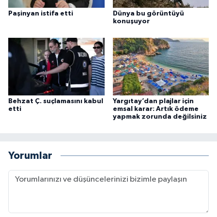
Paşinyan istifa etti
Dünya bu görüntüyü
konuşuyor
Behzat Ç. suçlamasını kabul
Yargıtay’dan plajlar için
etti
emsal karar: Artık ödeme
yapmak zorunda değilsiniz
Yorumlar