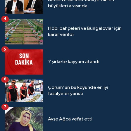
büyükleri arasında
4
Hobi bahçeleri ve Bungalovlar için
karar verildi
5
7 şirkete kayyum atandı
6
Çorum'un bu köyünde en iyi
fasulyeler yarıştı
7
Ayşe Ağca vefat etti