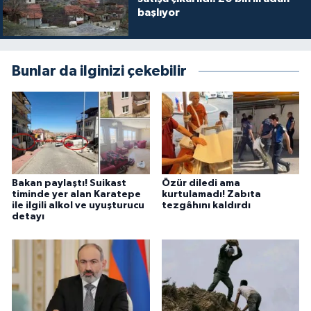
başlıyor
Bunlar da ilginizi çekebilir
Bakan paylaştı! Suikast
Özür diledi ama
timinde yer alan Karatepe
kurtulamadı! Zabıta
ile ilgili alkol ve uyuşturucu
tezgâhını kaldırdı
detayı