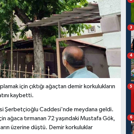
3
4
lamak için çıktığı ağaçtan demir korkulukların
5
tını kaybetti.
esi Şerbetçioğlu Caddesi'nde meydana geldi.
6
 için ağaca tırmanan 72 yaşındaki Mustafa Gök,
rın üzerine düştü. Demir korkuluklar