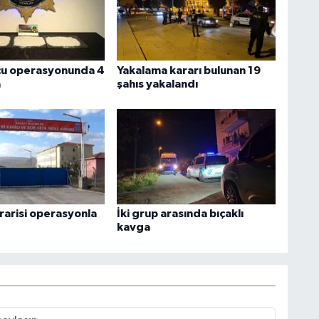
cu operasyonunda 4
Yakalama kararı bulunan 19
a
şahıs yakalandı
rarisi operasyonla
İki grup arasında bıçaklı
kavga