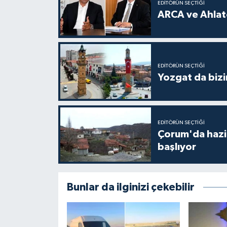
EDITÖRÜN SEÇTIĞI
ARCA ve Ahlatc
EDITÖRÜN SEÇTIĞI
Yozgat da bizi
EDITÖRÜN SEÇTIĞI
Çorum'da hazine
başlıyor
Bunlar da ilginizi çekebilir