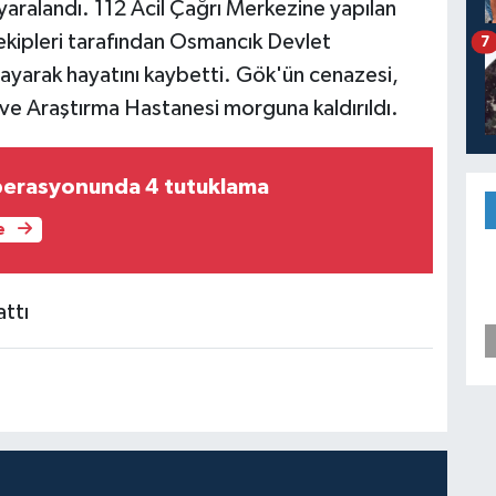
aralandı. 112 Acil Çağrı Merkezine yapılan
 ekipleri tarafından Osmancık Devlet
7
mayarak hayatını kaybetti. Gök'ün cenazesi,
m ve Araştırma Hastanesi morguna kaldırıldı.
perasyonunda 4 tutuklama
e
attı