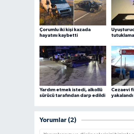
Çorumlu iki kişi kazada
Uyuşturu
hayatını kaybetti
tutuklam
Yardım etmek istedi, alkollü
Cezaevi fi
sürücü tarafından darp edildi
yakalandı
Yorumlar (2)