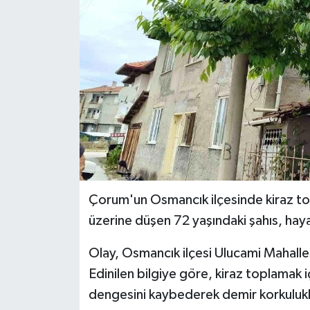
İLÇELER
OTOPARK
TEKNOLOJİ
Çorum'un Osmancık ilçesinde kiraz top
üzerine düşen 72 yaşındaki şahıs, haya
Olay, Osmancık ilçesi Ulucami Mahall
Edinilen bilgiye göre, kiraz toplamak
dengesini kaybederek demir korkulukla