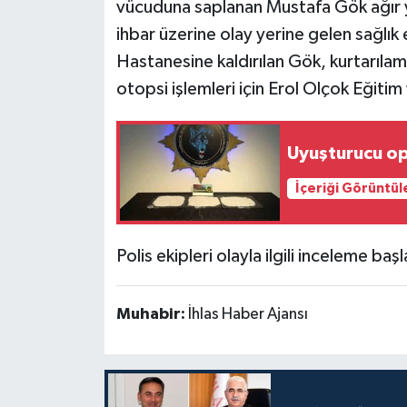
vücuduna saplanan Mustafa Gök ağır y
ihbar üzerine olay yerine gelen sağlık
Hastanesine kaldırılan Gök, kurtarıla
otopsi işlemleri için Erol Olçok Eğiti
Uyuşturucu o
İçeriği Görüntül
Polis ekipleri olayla ilgili inceleme başl
Muhabir:
İhlas Haber Ajansı