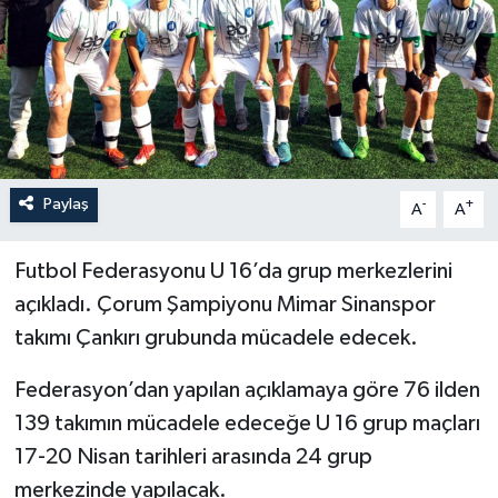
İLÇELER
OTOPARK
TEKNOLOJİ
Paylaş
-
+
A
A
Futbol Federasyonu U 16’da grup merkezlerini
açıkladı. Çorum Şampiyonu Mimar Sinanspor
takımı Çankırı grubunda mücadele edecek.
Federasyon’dan yapılan açıklamaya göre 76 ilden
139 takımın mücadele edeceğe U 16 grup maçları
17-20 Nisan tarihleri arasında 24 grup
merkezinde yapılacak.