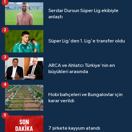
1
Serdar Dursun Süper Lig ekibiyle
anlaştı
2
Süper Lig'den 1. Lig'e transfer oldu
3
ARCA ve Ahlatcı Türkiye'nin en
büyükleri arasında
4
Hobi bahçeleri ve Bungalovlar için
karar verildi
5
7 şirkete kayyum atandı