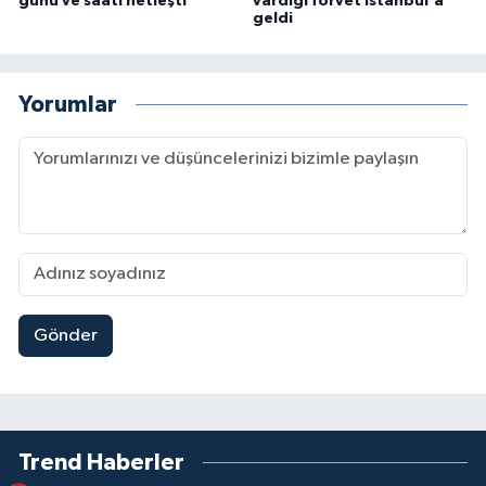
günü ve saati netleşti
vardığı forvet İstanbul'a
geldi
Yorumlar
Gönder
Trend Haberler