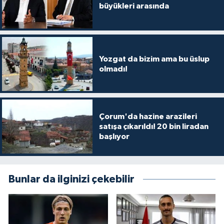
büyükleri arasında
Yozgat da bizim ama bu üslup
olmadı!
Çorum'da hazine arazileri
satışa çıkarıldı! 20 bin liradan
başlıyor
Bunlar da ilginizi çekebilir