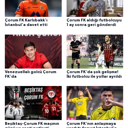
Çorum FK Karlsbakk'ı
Çorum FK aldığı futbolcuyu
İstanbul'a davet etti
1 ay sonra geri gönderdi
Venezuellalı golcü Çorum
Çorum FK'da şok gelişme!
FK'da
İki futbolcu ile yollar ayrıldı
Beşiktaş-Çorum FK maçının
Çorum FK'nın anlaşmaya