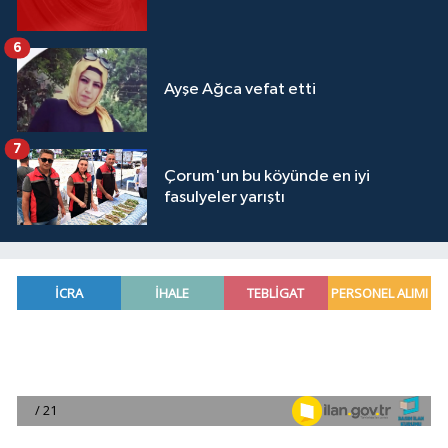
6
Ayşe Ağca vefat etti
7
Çorum'un bu köyünde en iyi
fasulyeler yarıştı