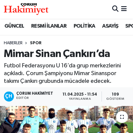
SPOR
Nöbetçi Eczaneler
GÜNCEL
RESMİ İLANLAR
POLİTİKA
ASAYİŞ
SP
POLİTİKA
Hava Durumu
HABERLER
SPOR
Mimar Sinan Çankırı’da
SAĞLIK
Çorum Namaz Vakitleri
Futbol Federasyonu U 16’da grup merkezlerini
ASAYİŞ
Trafik Durumu
açıkladı. Çorum Şampiyonu Mimar Sinanspor
takımı Çankırı grubunda mücadele edecek.
EKONOMİ
Süper Lig Puan Durumu ve Fikstür
ÇORUM HAKIMIYET
11.04.2025 - 11:54
109
GÜNCEL
Tüm Manşetler
EDITÖR
YAYINLANMA
GÖSTERIM
AKTÜEL
Son Dakika Haberleri
EĞİTİM
Haber Arşivi