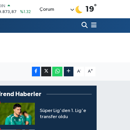
°
OIN
19
Çorum
9.873,87
%1.32
AR
894
%0.08
O
398
%-0.02
LİN
581
%0.16
 ALTIN
.85
%0.54
100
03
%11
-
+
A
A
Trend Haberler
Süper Lig'den 1. Lig'e
transfer oldu