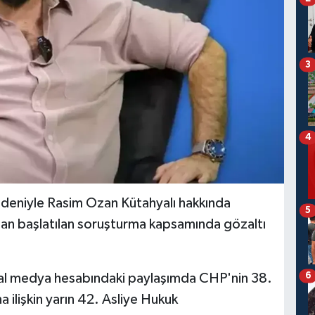
3
4
deniyle Rasim Ozan Kütahyalı hakkında
5
ndan başlatılan soruşturma kapsamında gözaltı
6
al medya hesabındaki paylaşımda CHP'nin 38.
a ilişkin yarın 42. Asliye Hukuk