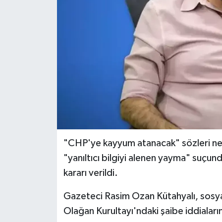
İLÇELER
OTOPARK
TEKNOLOJİ
"CHP'ye kayyum atanacak" sözleri ne
"yanıltıcı bilgiyi alenen yayma" suçu
kararı verildi.
Gazeteci Rasim Ozan Kütahyalı, sosy
Olağan Kurultayı'ndaki şaibe iddiaların