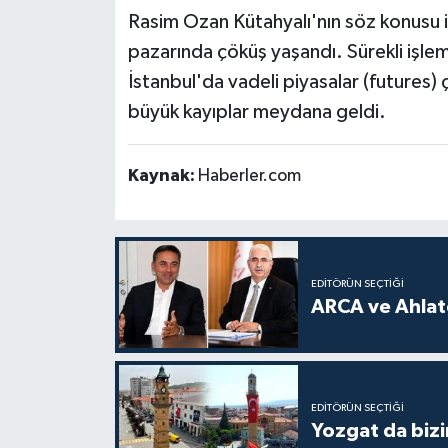
Rasim Ozan Kütahyalı'nın söz konusu 
pazarında çöküş yaşandı. Sürekli işle
İstanbul'da vadeli piyasalar (future
büyük kayıplar meydana geldi.
Kaynak:
Haberler.com
EDITÖRÜN SEÇTIĞI
ARCA ve Ahlatc
EDITÖRÜN SEÇTIĞI
Yozgat da bizi