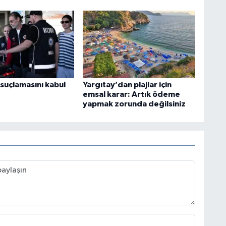
 suçlamasını kabul
Yargıtay’dan plajlar için
emsal karar: Artık ödeme
yapmak zorunda değilsiniz