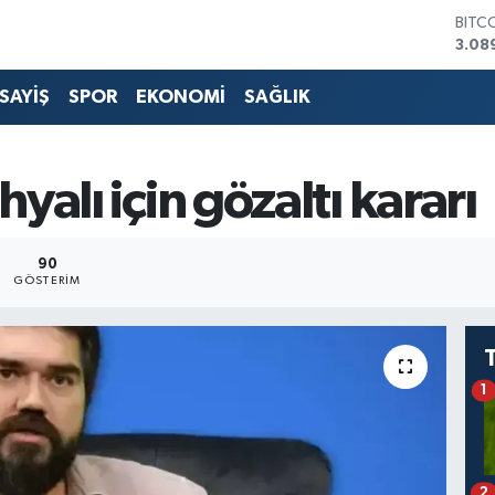
BITC
3.08
DOL
47,5
SAYİŞ
SPOR
EKONOMİ
SAĞLIK
EUR
55,0
STER
64,1
alı için gözaltı kararı
GRAM
6527
BİST
90
13.7
GÖSTERIM
1
2