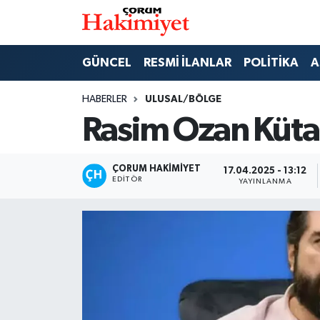
SPOR
Nöbetçi Eczaneler
GÜNCEL
RESMİ İLANLAR
POLİTİKA
A
POLİTİKA
Hava Durumu
HABERLER
ULUSAL/BÖLGE
Rasim Ozan Kütahy
SAĞLIK
Çorum Namaz Vakitleri
ASAYİŞ
Trafik Durumu
ÇORUM HAKIMIYET
17.04.2025 - 13:12
EDITÖR
YAYINLANMA
EKONOMİ
Süper Lig Puan Durumu ve Fikstür
GÜNCEL
Tüm Manşetler
AKTÜEL
Son Dakika Haberleri
EĞİTİM
Haber Arşivi