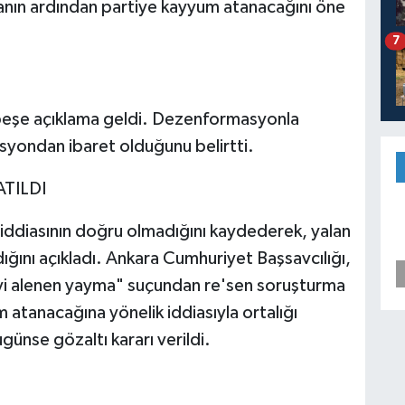
nın ardından partiye kayyum atanacağını öne
7
ş peşe açıklama geldi. Dezenformasyonla
syondan ibaret olduğunu belirtti.
TILDI
iddiasının doğru olmadığını kaydederek, yalan
ldığını açıkladı. Ankara Cumhuriyet Başsavcılığı,
lgiyi alenen yayma" suçundan re'sen soruşturma
atanacağına yönelik iddiasıyla ortalığı
günse gözaltı kararı verildi.