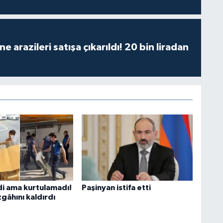
 arazileri satışa çıkarıldı! 20 bin liradan
di ama kurtulamadı!
Paşinyan istifa etti
gâhını kaldırdı