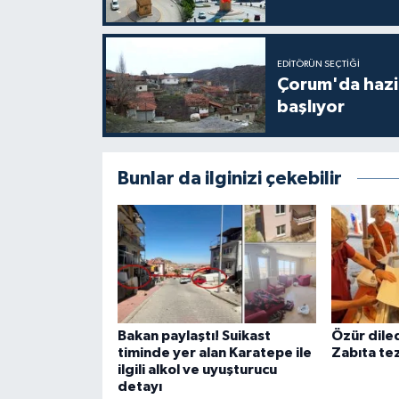
EDITÖRÜN SEÇTIĞI
Çorum'da hazine
başlıyor
Bunlar da ilginizi çekebilir
Bakan paylaştı! Suikast
Özür dile
timinde yer alan Karatepe ile
Zabıta tez
ilgili alkol ve uyuşturucu
detayı