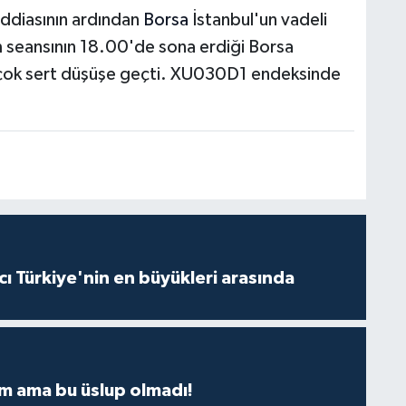
iddiasının ardından
Borsa
İstanbul'un vadeli
m seansının 18.00'de sona erdiği Borsa
s) çok sert düşüşe geçti. XU030D1 endeksinde
ı Türkiye'nin en büyükleri arasında
m ama bu üslup olmadı!