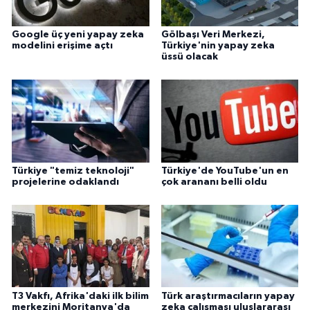
Google üç yeni yapay zeka
Gölbaşı Veri Merkezi,
modelini erişime açtı
Türkiye'nin yapay zeka
üssü olacak
Türkiye "temiz teknoloji"
Türkiye'de YouTube'un en
projelerine odaklandı
çok arananı belli oldu
T3 Vakfı, Afrika'daki ilk bilim
Türk araştırmacıların yapay
merkezini Moritanya'da
zeka çalışması uluslararası