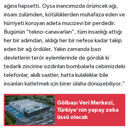
ağına hapsetti. Oysa inancımızda örümcek ağı,
insanı zulümden, kötülüklerden muhafaza eden ve
hürriyeti koruyan adeta mucizevi bir perdedir.
Bugünün "tekno-canavarları", tüm insanlığı attığı
her bir adımdan, aldığı her bir nefese kadar takip
eden bir ağ ördüler. Yakın zamanda bazı
devletlerin terör eylemlerinde de gördük ki
tedarik zincirine sızdırılan bombalarla cebimizdeki
telefonlar, akıllı saatler, hatta kulaklıklar bile
insanları katletmek için birer silaha dönüşebiliyor."
Gölbaşı Veri Merkezi,
Türkiye'nin yapay zeka
üssü olacak