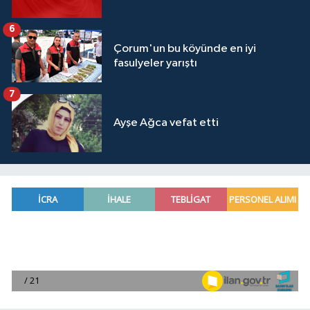
6
Çorum'un bu köyünde en iyi
fasulyeler yarıştı
7
Ayşe Ağca vefat etti