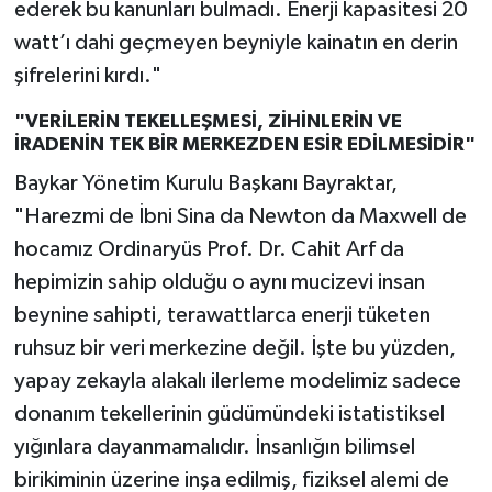
ederek bu kanunları bulmadı. Enerji kapasitesi 20
watt’ı dahi geçmeyen beyniyle kainatın en derin
şifrelerini kırdı."
"VERİLERİN TEKELLEŞMESİ, ZİHİNLERİN VE
İRADENİN TEK BİR MERKEZDEN ESİR EDİLMESİDİR"
Baykar Yönetim Kurulu Başkanı Bayraktar,
"Harezmi de İbni Sina da Newton da Maxwell de
hocamız Ordinaryüs Prof. Dr. Cahit Arf da
hepimizin sahip olduğu o aynı mucizevi insan
beynine sahipti, terawattlarca enerji tüketen
ruhsuz bir veri merkezine değil. İşte bu yüzden,
yapay zekayla alakalı ilerleme modelimiz sadece
donanım tekellerinin güdümündeki istatistiksel
yığınlara dayanmamalıdır. İnsanlığın bilimsel
birikiminin üzerine inşa edilmiş, fiziksel alemi de