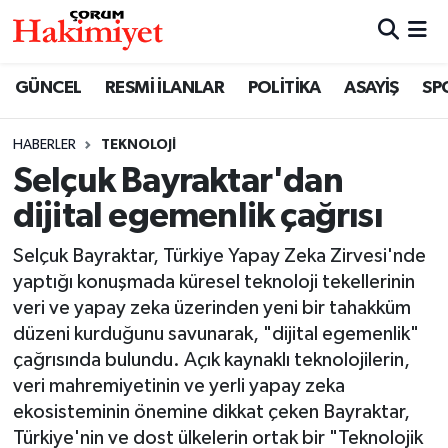
SPOR
Nöbetçi Eczaneler
GÜNCEL
RESMİ İLANLAR
POLİTİKA
ASAYİŞ
SP
POLİTİKA
Hava Durumu
HABERLER
TEKNOLOJİ
Selçuk Bayraktar'dan
SAĞLIK
Çorum Namaz Vakitleri
dijital egemenlik çağrısı
ASAYİŞ
Trafik Durumu
Selçuk Bayraktar, Türkiye Yapay Zeka Zirvesi'nde
EKONOMİ
Süper Lig Puan Durumu ve Fikstür
yaptığı konuşmada küresel teknoloji tekellerinin
veri ve yapay zeka üzerinden yeni bir tahakküm
GÜNCEL
Tüm Manşetler
düzeni kurduğunu savunarak, "dijital egemenlik"
çağrısında bulundu. Açık kaynaklı teknolojilerin,
AKTÜEL
Son Dakika Haberleri
veri mahremiyetinin ve yerli yapay zeka
ekosisteminin önemine dikkat çeken Bayraktar,
EĞİTİM
Haber Arşivi
Türkiye'nin ve dost ülkelerin ortak bir "Teknolojik