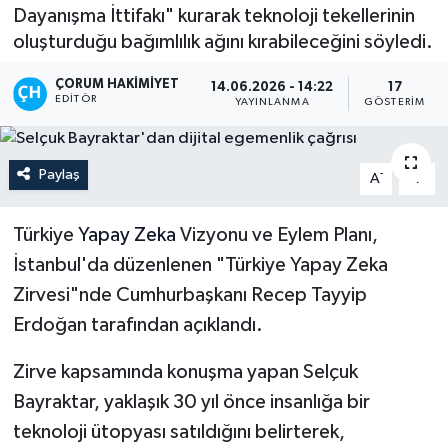
Dayanışma İttifakı" kurarak teknoloji tekellerinin
İLÇELER
oluşturduğu bağımlılık ağını kırabileceğini söyledi.
OTOPARK
ÇORUM HAKIMIYET
14.06.2026 - 14:22
17
EDITÖR
YAYINLANMA
GÖSTERIM
TEKNOLOJİ
Paylaş
-
+
A
A
Türkiye
Yapay Zeka
Vizyonu ve Eylem Planı,
İstanbul'da düzenlenen "Türkiye Yapay Zeka
Zirvesi"nde Cumhurbaşkanı Recep Tayyip
Erdoğan tarafından açıklandı.
Zirve kapsamında konuşma yapan Selçuk
Bayraktar, yaklaşık 30 yıl önce insanlığa bir
teknoloji ütopyası satıldığını belirterek,