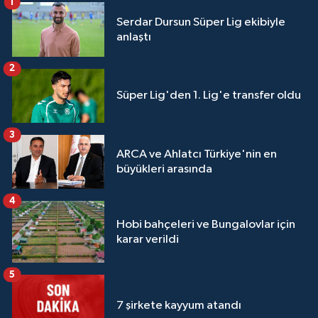
1
Serdar Dursun Süper Lig ekibiyle
anlaştı
2
Süper Lig'den 1. Lig'e transfer oldu
3
ARCA ve Ahlatcı Türkiye'nin en
büyükleri arasında
4
Hobi bahçeleri ve Bungalovlar için
karar verildi
5
7 şirkete kayyum atandı