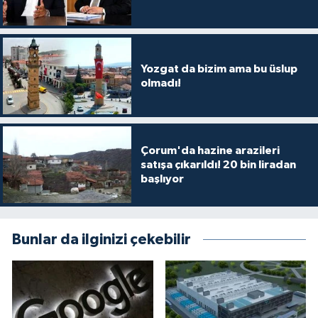
Yozgat da bizim ama bu üslup
olmadı!
Çorum'da hazine arazileri
satışa çıkarıldı! 20 bin liradan
başlıyor
Bunlar da ilginizi çekebilir