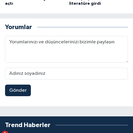
açtı
literatüre girdi
Yorumlar
Gönder
Trend Haberler