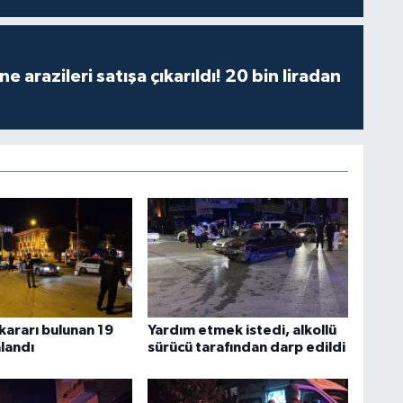
 arazileri satışa çıkarıldı! 20 bin liradan
kararı bulunan 19
Yardım etmek istedi, alkollü
landı
sürücü tarafından darp edildi