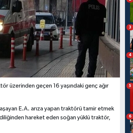
3
4
aktör üzerinden geçen 16 yaşındaki genç ağır
5
yaşayan E.A. arıza yapan traktörü tamir etmek
6
ndiliğinden hareket eden soğan yüklü traktör,