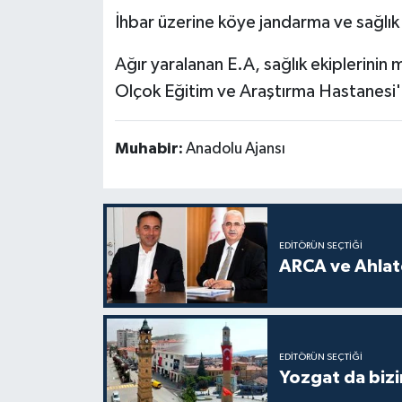
İhbar üzerine köye jandarma ve sağlık e
Ağır yaralanan E.A, sağlık ekiplerinin 
Olçok Eğitim ve Araştırma Hastanesi'ne
Muhabir:
Anadolu Ajansı
EDITÖRÜN SEÇTIĞI
ARCA ve Ahlatc
EDITÖRÜN SEÇTIĞI
Yozgat da bizi