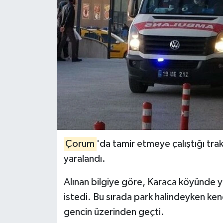
İLÇELER
OTOPARK
TEKNOLOJİ
Çorum
'da tamir etmeye çalıştığı tr
yaralandı.
Alınan bilgiye göre, Karaca köyünde 
istedi. Bu sırada park halindeyken ke
gencin üzerinden geçti.