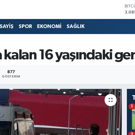
BITC
3.08
DOL
47,6
SAYİŞ
SPOR
EKONOMİ
SAĞLIK
EUR
55,
STER
64,2
 kalan 16 yaşındaki gen
GRAM
650
BİST
877
13.7
GÖSTERIM
1
2