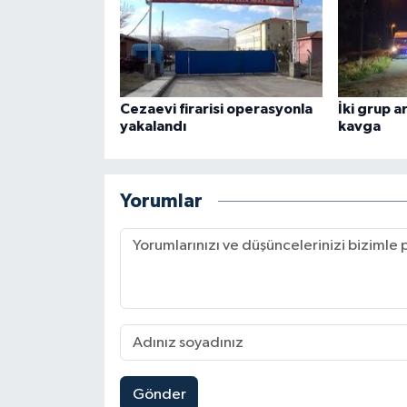
Cezaevi firarisi operasyonla
İki grup a
yakalandı
kavga
Yorumlar
Gönder