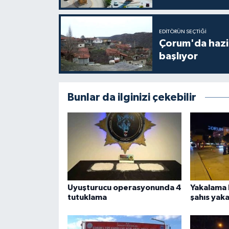
EDITÖRÜN SEÇTIĞI
Çorum'da hazine
başlıyor
Bunlar da ilginizi çekebilir
Uyuşturucu operasyonunda 4
Yakalama 
tutuklama
şahıs yaka