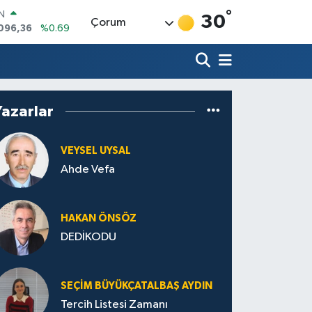
096,36
%0.69
°
30
Çorum
R
06
%0.06
50
%0.02
N
98
%0.2
ALTIN
Yazarlar
4
%0.32
00
%48
VEYSEL UYSAL
Ahde Vefa
HA­KAN ÖN­SÖZ
DEDİKODU
SEÇIM BÜYÜKÇATALBAŞ AYDIN
Tercih Listesi Zamanı