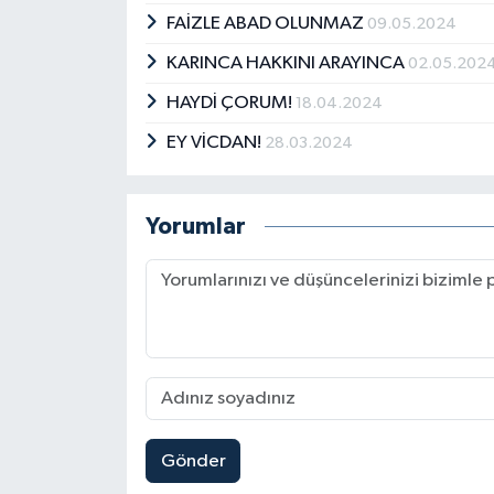
FAİZLE ABAD OLUNMAZ
09.05.2024
KARINCA HAKKINI ARAYINCA
02.05.202
HAYDİ ÇORUM!
18.04.2024
EY VİCDAN!
28.03.2024
Yorumlar
Gönder