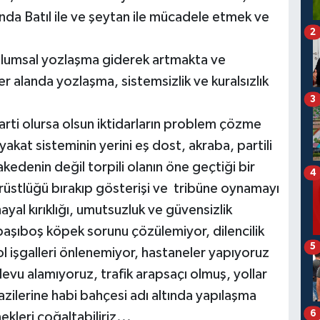
ğında Batıl ile ve şeytan ile mücadele etmek ve
2
lumsal yozlaşma giderek artmakta ve
 alanda yozlaşma, sistemsizlik ve kuralsızlık
3
ti olursa olsun iktidarların problem çözme
kat sisteminin yerini eş dost, akraba, partili
akedenin değil torpili olanın öne geçtiği bir
4
rüstlüğü bırakıp gösterişi ve tribüne oynamayı
al kırıklığı, umutsuzluk ve güvensizlik
 başıboş köpek sorunu çözülemiyor, dilencilik
5
l işgalleri önlenemiyor, hastaneler yapıyoruz
evu alamıyoruz, trafik arapsaçı olmuş, yollar
zilerine habi bahçesi adı altında yapılaşma
6
kleri çoğaltabiliriz...