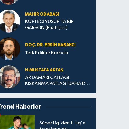
MAHIR ODABAŞI
KÖFTECİ YUSUF'TA BİR
GARSON (Fuat İşler)
DOÇ. DR. ERSIN KABAKCI
Terk Edilme Korkusu
H.MUS­TA­FA AK­TAŞ
AR DAMARI ÇATLAĞI,
KISKANMA PATLAĞI DAHA DA
BÜYÜMEDEN
Trend Haberler
Süper Lig'den 1. Lig'e