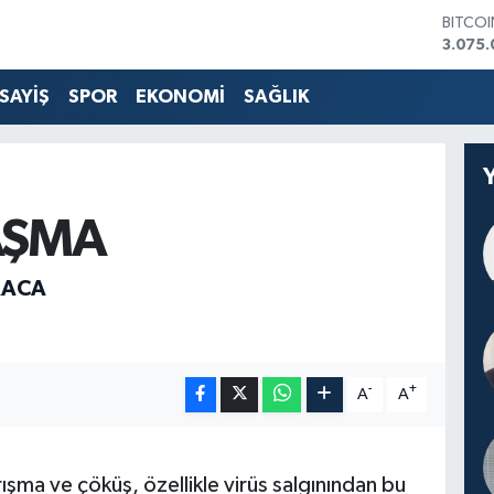
3.075.
DOLA
47,60
EURO
SAYİŞ
SPOR
EKONOMİ
SAĞLIK
55,02
STERLİ
64,23
GRAM 
6513.9
BİST1
AŞMA
13.768
RACA
-
+
A
A
ma ve çöküş, özellikle virüs salgınından bu