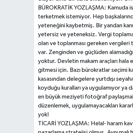
BÜROKRATİK YOZLAŞMA: Kamuda israf 
terketmek istemiyor. Hep başkaların
yeteneğini kaybetmiş. Bir yandan kanu
yetersiz ve yeteneksiz. Vergi toplama
olan ve toplanması gereken vergileri 
var. Zenginden ve güçlüden alamadığın
yoktur. Devletin makam araçları hala e
gitmesi için. Bazı bürokratlar seçimi 
kasasından delegelere yurtdışı seyaha
koyduğu kuralları ya uygulamıyor ya d
en büyük meziyeti fotoğraf paylaşmak, 
düzenlemek, uygulamayacakları kararl
yok!
TİCARİ YOZLAŞMA: Helal- haram kavra
pazarlama stratejisi olmuş. Aynı malı h