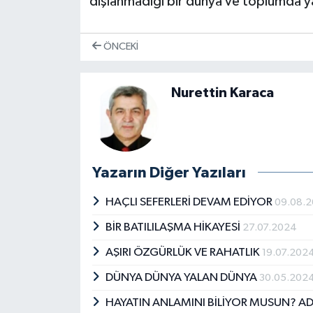
dışlanmadığı bir dünya ve toplumda y
ÖNCEKI
Nurettin Karaca
Yazarın Diğer Yazıları
HAÇLI SEFERLERİ DEVAM EDİYOR
09.08.
BİR BATILILAŞMA HİKAYESİ
27.07.2024
AŞIRI ÖZGÜRLÜK VE RAHATLIK
19.07.202
DÜNYA DÜNYA YALAN DÜNYA
30.05.202
HAYATIN ANLAMINI BİLİYOR MUSUN? A