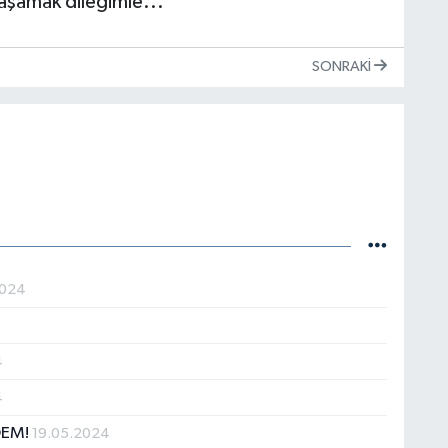
aşamak dileğimle...
SONRAKI
2024
4
4
DEM!
19.05.2024