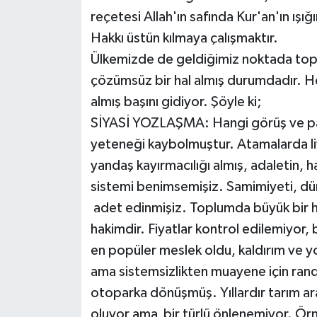
reçetesi Allah'ın safında Kur'an'ın ışı
Hakkı üstün kılmaya çalışmaktır.
Ülkemizde de geldiğimiz noktada top
çözümsüz bir hal almış durumdadır. Her
almış başını gidiyor. Şöyle ki;
SİYASİ YOZLAŞMA: Hangi görüş ve par
yeteneği kaybolmuştur. Atamalarda liya
yandaş kayırmacılığı almış, adaletin, h
sistemi benimsemişiz. Samimiyeti, dü
adet edinmişiz. Toplumda büyük bir hay
hakimdir. Fiyatlar kontrol edilemiyor,
en popüler meslek oldu, kaldırım ve yo
ama sistemsizlikten muayene için rand
otoparka dönüşmüş. Yıllardır tarım ara
oluyor ama bir türlü önlenemiyor. Örne