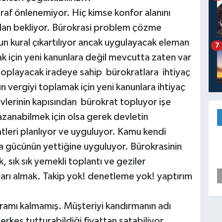
önlenemiyor. Hiç kimse konfor alanını
dan bekliyor. Bürokrasi problem çözme
n kural çıkartılıyor ancak uygulayacak eleman
7
k için yeni kanunlara değil mevcutta zaten var
toplayacak iradeye sahip bürokratlara ihtiyaç
 vergiyi toplamak için yeni kanunlara ihtiyaç
vlerinin kapısından bürokrat topluyor işe
kazanabilmek için olsa gerek devletin
tleri planlıyor ve uyguluyor. Kamu kendi
a gücünün yettiğine uyguluyor. Bürokrasinin
sık sık yemekli toplantı ve geziler
arı almak. Takip yok! denetleme yok! yaptırım
mı kalmamış. Müşteriyi kandırmanın adı
erkes tutturabildiği fiyattan satabiliyor.