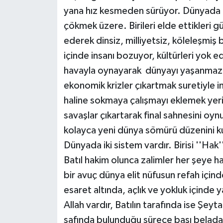
yana hız kesmeden sürüyor. Dünyada uz
İLÇELER
çökmek üzere. Birileri elde ettikleri g
ederek dinsiz, milliyetsiz, köleleşmiş 
OTOPARK
içinde insanı bozuyor, kültürleri yok ed
TEKNOLOJİ
havayla oynayarak dünyayı yaşanmaz h
ekonomik krizler çıkartmak suretiyle i
haline sokmaya çalışmayı eklemek yeri
savaşlar çıkartarak final sahnesini oynu
kolayca yeni dünya sömürü düzenini ku
Dünyada iki sistem vardır. Birisi ''Hak''
Batıl hakim olunca zalimler her şeye h
bir avuç dünya elit nüfusun refah için
esaret altında, açlık ve yokluk içinde
Allah vardır, Batılın tarafında ise Şeyt
safında bulunduğu sürece başı beladan