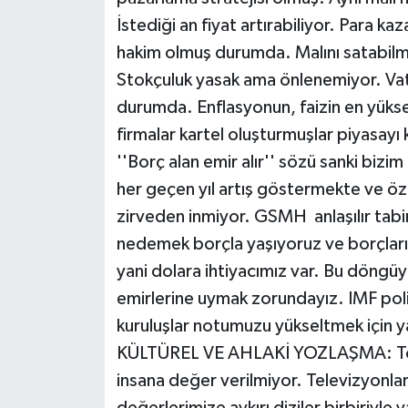
İstediği an fiyat artırabiliyor. Para ka
hakim olmuş durumda. Malını satabilmek
Stokçuluk yasak ama önlenemiyor. Va
durumda. Enflasyonun, faizin en yüks
firmalar kartel oluşturmuşlar piyasayı 
''Borç alan emir alır'' sözü sanki bizi
her geçen yıl artış göstermekte ve öze
zirveden inmiyor. GSMH anlaşılır tabir
nedemek borçla yaşıyoruz ve borçları
yani dolara ihtiyacımız var. Bu döngü
emirlerine uymak zorundayız. IMF politi
kuruluşlar notumuzu yükseltmek için y
KÜLTÜREL VE AHLAKİ YOZLAŞMA: Toplum
insana değer verilmiyor. Televizyonlar