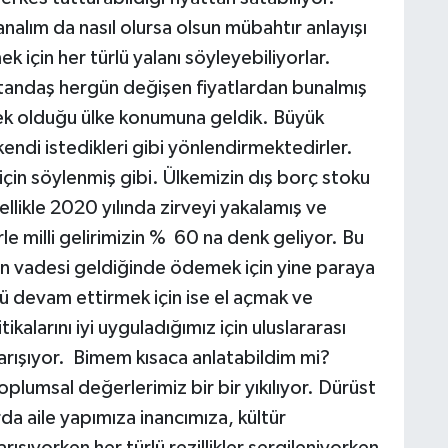
zanalım da nasıl olursa olsun mübahtır anlayışı
 için her türlü yalanı söyleyebiliyorlar.
tandaş hergün değişen fiyatlardan bunalmış
ek olduğu ülke konumuna geldik. Büyük
kendi istedikleri gibi yönlendirmektedirler.
m için söylenmiş gibi. Ülkemizin dış borç stoku
llikle 2020 yılında zirveyi yakalamış ve
le milli gelirimizin % 60 na denk geliyor. Bu
n vadesi geldiğinde ödemek için yine paraya
yü devam ettirmek için ise el açmak ve
kalarını iyi uyguladığımız için uluslararası
arışıyor. Bimem kısaca anlatabildim mi?
sal değerlerimiz bir bir yıkılıyor. Dürüst
da aile yapımıza inancımıza, kültür