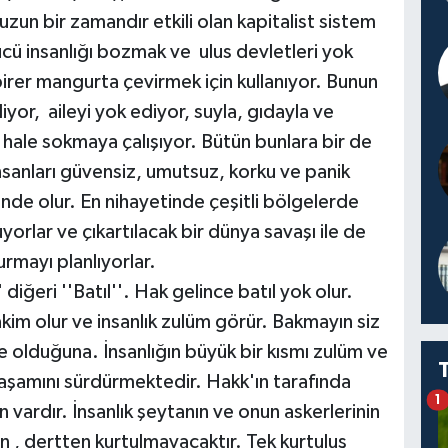
un bir zamandır etkili olan kapitalist sistem
ücü insanlığı bozmak ve ulus devletleri yok
birer mangurta çevirmek için kullanıyor. Bunun
iyor, aileyi yok ediyor, suyla, gıdayla ve
ale sokmaya çalışıyor. Bütün bunlara bir de
nsanları güvensiz, umutsuz, korku ve panik
nde olur. En nihayetinde çeşitli bölgelerde
yorlar ve çıkartılacak bir dünya savaşı ile de
rmayı planlıyorlar.
 diğeri ''Batıl''. Hak gelince batıl yok olur.
akim olur ve insanlık zulüm görür. Bakmayın siz
de olduğuna. İnsanlığın büyük bir kısmı zulüm ve
 yaşamını sürdürmektedir. Hakk'ın tarafında
1
an vardır. İnsanlık şeytanın ve onun askerlerinin
 , dertten kurtulmayacaktır. Tek kurtuluş