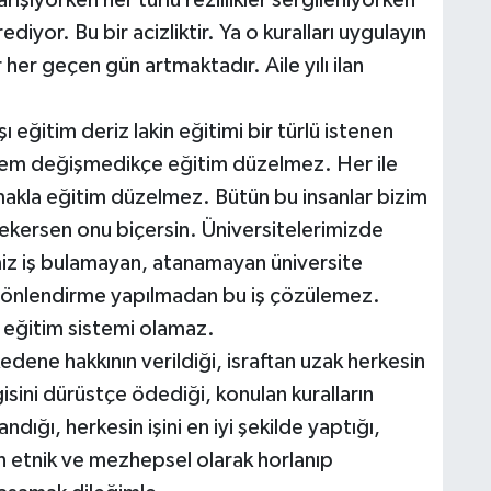
arışıyorken her türlü rezillikler sergileniyorken
iyor. Bu bir acizliktir. Ya o kuralları uygulayın
er geçen gün artmaktadır. Aile yılı ilan
itim deriz lakin eğitimi bir türlü istenen
tem değişmedikçe eğitim düzelmez. Her ile
akla eğitim düzelmez. Bütün bu insanlar bizim
ekersen onu biçersin. Üniversitelerimizde
emiz iş bulamayan, atanamayan üniversite
 yönlendirme yapılmadan bu iş çözülemez.
r eğitim sistemi olamaz.
dene hakkının verildiği, israftan uzak herkesin
gisini dürüstçe ödediği, konulan kuralların
ndığı, herkesin işini en iyi şekilde yaptığı,
n etnik ve mezhepsel olarak horlanıp