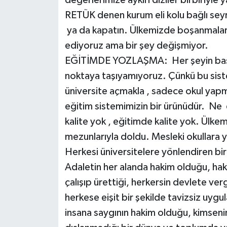
değerlerimize aykırı diziler birbiriyle y
RETÜK denen kurum eli kolu bağlı seyred
ya da kapatın. Ülkemizde boşanmalar h
ediyoruz ama bir şey değişmiyor.
EĞİTİMDE YOZLAŞMA: Her şeyin başı eğ
noktaya taşıyamıyoruz. Çünkü bu sis
üniversite açmakla , sadece okul yapm
eğitim sistemimizin bir ürünüdür. Ne 
kalite yok , eğitimde kalite yok. Ülk
mezunlarıyla doldu. Mesleki okullara
Herkesi üniversitelere yönlendiren bi
Adaletin her alanda hakim olduğu, hake
çalışıp ürettiği, herkersin devlete ver
herkese eişit bir şekilde tavizsiz uygula
insana saygının hakim olduğu, kimseni