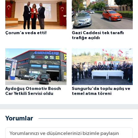
Çorum'a veda etti!
Gazi Caddesi tek taraflı
trafiğe açıldı
Aydoğuş Otomotiv Bosch
Sungurlu'da toplu açılış ve
Car Yetkili Servisi oldu
temel atma töreni
Yorumlar