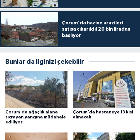
Çorum'da hazine arazileri
satışa çıkarıldı! 20 bin liradan
başlıyor
Bunlar da ilginizi çekebilir
Çorum'da ağaçlık alana
Çorum'da hastaneye 13 kişi
sıçrayan yangına müdahale
alınacak
ediliyor