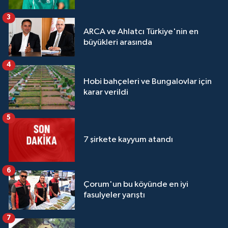
3
ARCA ve Ahlatcı Türkiye'nin en
büyükleri arasında
4
Hobi bahçeleri ve Bungalovlar için
karar verildi
5
7 şirkete kayyum atandı
6
Çorum'un bu köyünde en iyi
fasulyeler yarıştı
7