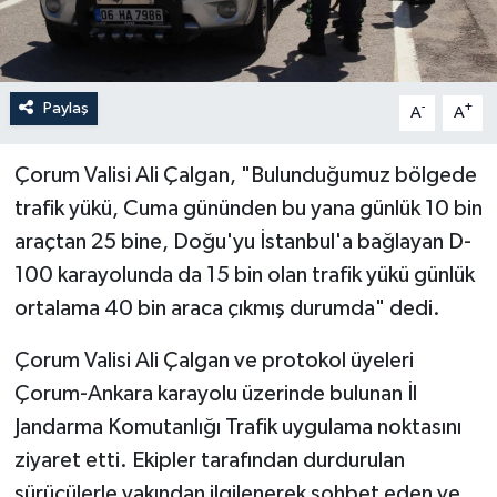
İLÇELER
OTOPARK
Paylaş
-
+
A
A
TEKNOLOJİ
Çorum Valisi Ali Çalgan, "Bulunduğumuz bölgede
trafik yükü, Cuma gününden bu yana günlük 10 bin
araçtan 25 bine, Doğu'yu İstanbul'a bağlayan D-
100 karayolunda da 15 bin olan trafik yükü günlük
ortalama 40 bin araca çıkmış durumda" dedi.
Çorum Valisi Ali Çalgan ve protokol üyeleri
Çorum-Ankara karayolu üzerinde bulunan İl
Jandarma Komutanlığı Trafik uygulama noktasını
ziyaret etti. Ekipler tarafından durdurulan
sürücülerle yakından ilgilenerek sohbet eden ve