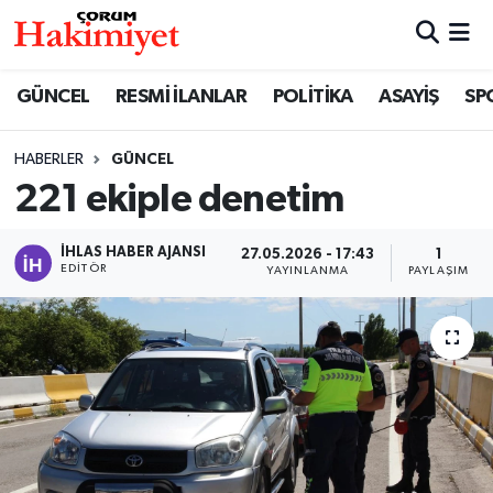
SPOR
Nöbetçi Eczaneler
GÜNCEL
RESMİ İLANLAR
POLİTİKA
ASAYİŞ
SP
POLİTİKA
Hava Durumu
HABERLER
GÜNCEL
221 ekiple denetim
SAĞLIK
Çorum Namaz Vakitleri
ASAYİŞ
Trafik Durumu
İHLAS HABER AJANSI
27.05.2026 - 17:43
1
EDITÖR
YAYINLANMA
PAYLAŞIM
EKONOMİ
Süper Lig Puan Durumu ve Fikstür
GÜNCEL
Tüm Manşetler
AKTÜEL
Son Dakika Haberleri
EĞİTİM
Haber Arşivi