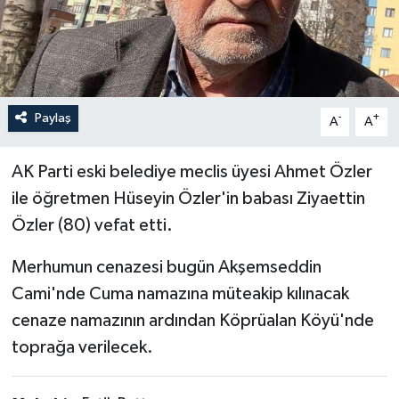
İLÇELER
OTOPARK
Paylaş
-
+
TEKNOLOJİ
A
A
AK Parti eski belediye meclis üyesi Ahmet Özler
ile öğretmen Hüseyin Özler'in babası Ziyaettin
Özler (80) vefat etti.
Merhumun cenazesi bugün Akşemseddin
Cami'nde Cuma namazına müteakip kılınacak
cenaze namazının ardından Köprüalan Köyü'nde
toprağa verilecek.