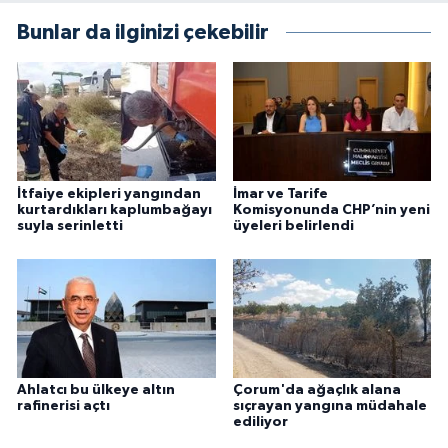
Bunlar da ilginizi çekebilir
İtfaiye ekipleri yangından
İmar ve Tarife
kurtardıkları kaplumbağayı
Komisyonunda CHP’nin yeni
suyla serinletti
üyeleri belirlendi
Ahlatcı bu ülkeye altın
Çorum'da ağaçlık alana
rafinerisi açtı
sıçrayan yangına müdahale
ediliyor