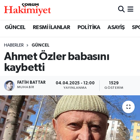
SPOR
Nöbetçi Eczaneler
GÜNCEL
RESMİ İLANLAR
POLİTİKA
ASAYİŞ
SP
POLİTİKA
Hava Durumu
HABERLER
GÜNCEL
Ahmet Özler babasını
SAĞLIK
Çorum Namaz Vakitleri
kaybetti
ASAYİŞ
Trafik Durumu
FATIH BATTAR
04.04.2025 - 12:00
1529
EKONOMİ
Süper Lig Puan Durumu ve Fikstür
MUHABIR
YAYINLANMA
GÖSTERIM
GÜNCEL
Tüm Manşetler
AKTÜEL
Son Dakika Haberleri
EĞİTİM
Haber Arşivi