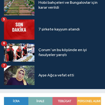
Hobi bahçeleri ve Bungalovlar için
karar verildi
5
7 şirkete kayyum atandı
6
Çorum'un bu köyünde en iyi
fasulyeler yarıştı
7
Ayşe Ağca vefat etti