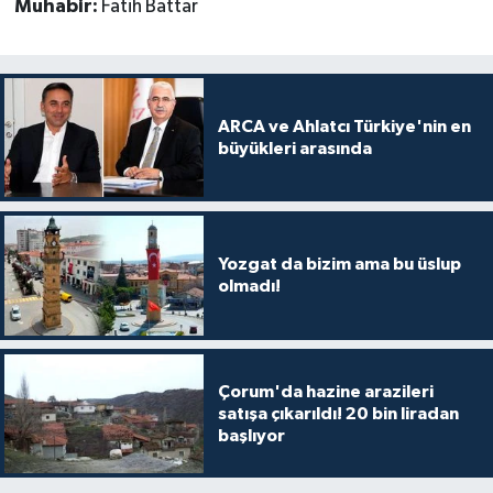
Muhabir:
Fatih Battar
ARCA ve Ahlatcı Türkiye'nin en
büyükleri arasında
Yozgat da bizim ama bu üslup
olmadı!
Çorum'da hazine arazileri
satışa çıkarıldı! 20 bin liradan
başlıyor