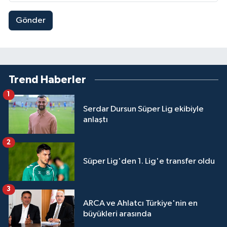
Gönder
Trend Haberler
1
Serdar Dursun Süper Lig ekibiyle
anlaştı
2
Süper Lig'den 1. Lig'e transfer oldu
3
ARCA ve Ahlatcı Türkiye'nin en
büyükleri arasında