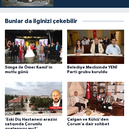
Bunlar da ilginizi çekebilir
Simge ile Ömer Kamil’in
Belediye Meclisinde YENİ
mutlu günü
Parti grubu kuruldu
‘Eski Diş Hastanesi arazisi
Çalgan ve Külcü’den
satışında Çorumlu
Çorum’a dair sohbet
oyalanıyor mu?'