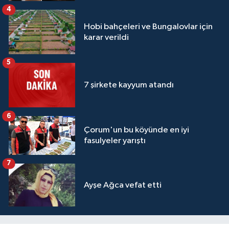
4
Hobi bahçeleri ve Bungalovlar için
karar verildi
5
7 şirkete kayyum atandı
6
Çorum'un bu köyünde en iyi
fasulyeler yarıştı
7
Ayşe Ağca vefat etti