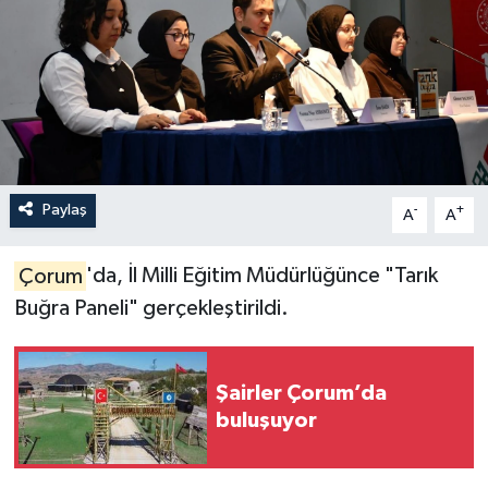
İLÇELER
OTOPARK
TEKNOLOJİ
Paylaş
-
+
A
A
Çorum
'da, İl Milli Eğitim Müdürlüğünce "Tarık
Buğra Paneli" gerçekleştirildi.
Şairler Çorum’da
buluşuyor