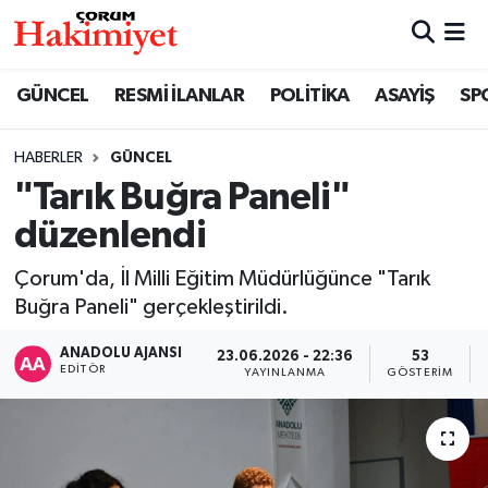
SPOR
Nöbetçi Eczaneler
GÜNCEL
RESMİ İLANLAR
POLİTİKA
ASAYİŞ
SP
POLİTİKA
Hava Durumu
HABERLER
GÜNCEL
"Tarık Buğra Paneli"
SAĞLIK
Çorum Namaz Vakitleri
düzenlendi
ASAYİŞ
Trafik Durumu
Çorum'da, İl Milli Eğitim Müdürlüğünce "Tarık
EKONOMİ
Süper Lig Puan Durumu ve Fikstür
Buğra Paneli" gerçekleştirildi.
ANADOLU AJANSI
23.06.2026 - 22:36
53
GÜNCEL
Tüm Manşetler
EDITÖR
YAYINLANMA
GÖSTERIM
AKTÜEL
Son Dakika Haberleri
EĞİTİM
Haber Arşivi