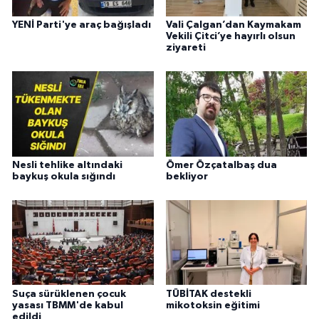
YENİ Parti'ye araç bağışladı
Vali Çalgan’dan Kaymakam
Vekili Çitci’ye hayırlı olsun
ziyareti
Nesli tehlike altındaki
Ömer Özçatalbaş dua
baykuş okula sığındı
bekliyor
Suça sürüklenen çocuk
TÜBİTAK destekli
yasası TBMM'de kabul
mikotoksin eğitimi
edildi