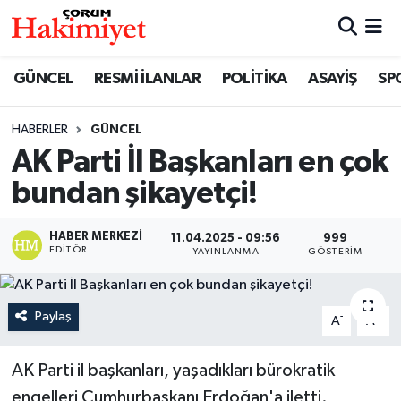
SPOR
Nöbetçi Eczaneler
GÜNCEL
RESMİ İLANLAR
POLİTİKA
ASAYİŞ
SP
POLİTİKA
Hava Durumu
HABERLER
GÜNCEL
AK Parti İl Başkanları en çok
SAĞLIK
Çorum Namaz Vakitleri
bundan şikayetçi!
ASAYİŞ
Trafik Durumu
HABER MERKEZI
11.04.2025 - 09:56
999
EKONOMİ
Süper Lig Puan Durumu ve Fikstür
EDITÖR
YAYINLANMA
GÖSTERIM
GÜNCEL
Tüm Manşetler
Paylaş
-
+
A
A
AKTÜEL
Son Dakika Haberleri
AK Parti il başkanları, yaşadıkları bürokratik
EĞİTİM
Haber Arşivi
engelleri Cumhurbaşkanı Erdoğan'a iletti.