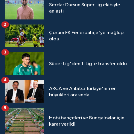
Serdar Dursun Süper Lig ekibiyle
anlaştı
2
Çorum FK Fenerbahçe'ye mağlup
oldu
3
Süper Lig'den 1. Lig'e transfer oldu
4
ARCA ve Ahlatcı Türkiye'nin en
büyükleri arasında
5
Hobi bahçeleri ve Bungalovlar için
karar verildi