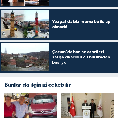
Yozgat da bizim ama bu üslup
olmadı!
Çorum'da hazine arazileri
satışa çıkarıldı! 20 bin liradan
başlıyor
Bunlar da ilginizi çekebilir