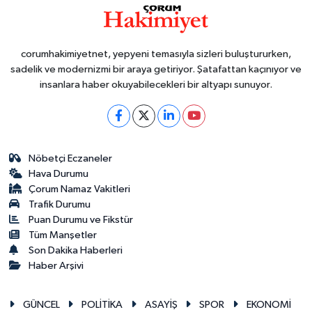
corumhakimiyetnet, yepyeni temasıyla sizleri buluştururken,
sadelik ve modernizmi bir araya getiriyor. Şatafattan kaçınıyor ve
insanlara haber okuyabilecekleri bir altyapı sunuyor.
Nöbetçi Eczaneler
Hava Durumu
Çorum Namaz Vakitleri
Trafik Durumu
Puan Durumu ve Fikstür
Tüm Manşetler
Son Dakika Haberleri
Haber Arşivi
GÜNCEL
POLİTİKA
ASAYİŞ
SPOR
EKONOMİ