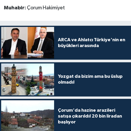
Muhabir:
Çorum Hakimiyet
ARCA ve Ahlatcı Türkiye'nin en
büyükleri arasında
Yozgat da bizim ama bu üslup
olmadı!
Çorum'da hazine arazileri
satışa çıkarıldı! 20 bin liradan
başlıyor