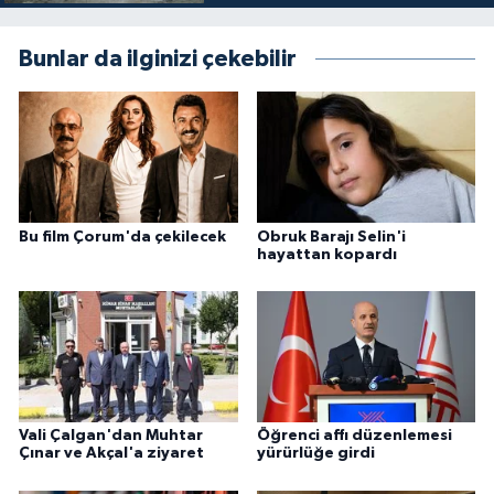
Bunlar da ilginizi çekebilir
Bu film Çorum'da çekilecek
Obruk Barajı Selin'i
hayattan kopardı
Vali Çalgan'dan Muhtar
Öğrenci affı düzenlemesi
Çınar ve Akçal'a ziyaret
yürürlüğe girdi