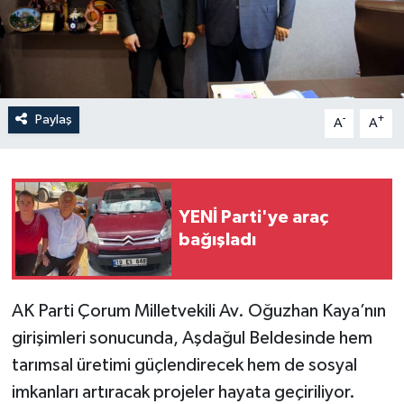
İLÇELER
OTOPARK
Paylaş
-
+
TEKNOLOJİ
A
A
YENİ Parti'ye araç
bağışladı
AK Parti Çorum Milletvekili Av. Oğuzhan Kaya’nın
girişimleri sonucunda, Aşdağul Beldesinde hem
tarımsal üretimi güçlendirecek hem de sosyal
imkanları artıracak projeler hayata geçiriliyor.