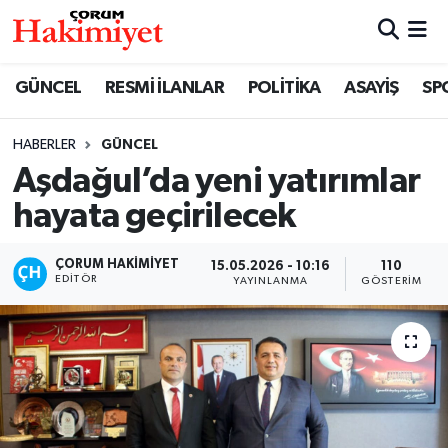
SPOR
Nöbetçi Eczaneler
GÜNCEL
RESMİ İLANLAR
POLİTİKA
ASAYİŞ
SP
POLİTİKA
Hava Durumu
HABERLER
GÜNCEL
Aşdağul’da yeni yatırımlar
SAĞLIK
Çorum Namaz Vakitleri
hayata geçirilecek
ASAYİŞ
Trafik Durumu
ÇORUM HAKIMIYET
15.05.2026 - 10:16
110
EKONOMİ
Süper Lig Puan Durumu ve Fikstür
EDITÖR
YAYINLANMA
GÖSTERIM
GÜNCEL
Tüm Manşetler
AKTÜEL
Son Dakika Haberleri
EĞİTİM
Haber Arşivi