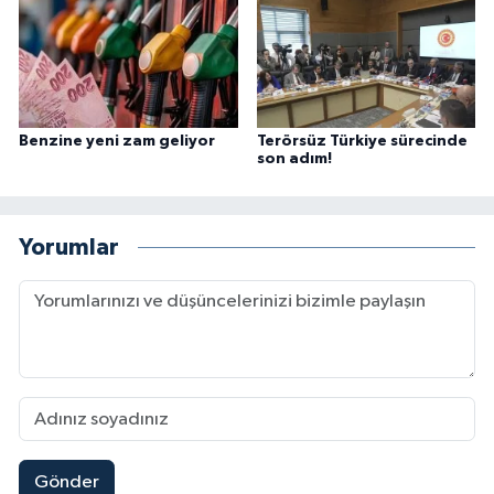
Benzine yeni zam geliyor
Terörsüz Türkiye sürecinde
son adım!
Yorumlar
Gönder