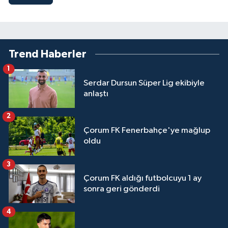
Trend Haberler
1
Serdar Dursun Süper Lig ekibiyle
anlaştı
2
Çorum FK Fenerbahçe'ye mağlup
oldu
3
Çorum FK aldığı futbolcuyu 1 ay
sonra geri gönderdi
4