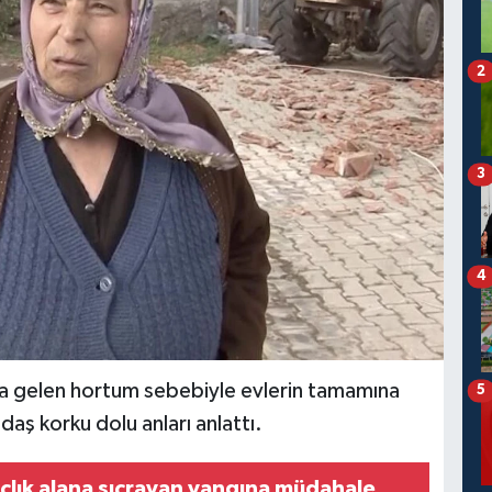
2
3
4
a gelen hortum sebebiyle evlerin tamamına
5
aş korku dolu anları anlattı.
lık alana sıçrayan yangına müdahale