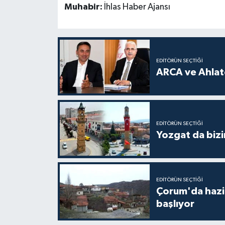
Muhabir:
İhlas Haber Ajansı
EDITÖRÜN SEÇTIĞI
ARCA ve Ahlatc
EDITÖRÜN SEÇTIĞI
Yozgat da bizi
EDITÖRÜN SEÇTIĞI
Çorum'da hazine
başlıyor