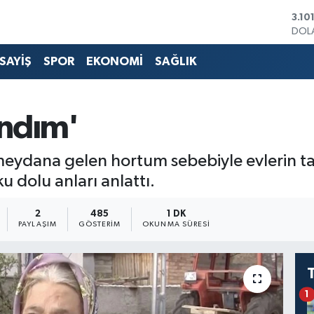
DOL
47,
EUR
55,
SAYİŞ
SPOR
EKONOMİ
SAĞLIK
STER
64,4
GRA
664
andım'
BİST
13.7
BIT
eydana gelen hortum sebebiyle evlerin t
3.10
 dolu anları anlattı.
2
485
1 DK
PAYLAŞIM
GÖSTERIM
OKUNMA SÜRESI
1