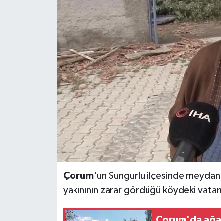
İLÇELER
OTOPARK
TEKNOLOJİ
Çorum
'un Sungurlu ilçesinde meydan
yakınının zarar gördüğü köydeki vatand
Çorum'da ağaç