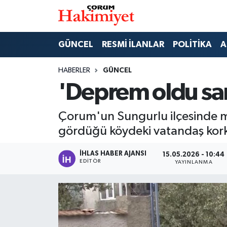
SPOR
Nöbetçi Eczaneler
GÜNCEL
RESMİ İLANLAR
POLİTİKA
A
POLİTİKA
Hava Durumu
HABERLER
GÜNCEL
'Deprem oldu s
SAĞLIK
Çorum Namaz Vakitleri
Çorum'un Sungurlu ilçesinde m
ASAYİŞ
Trafik Durumu
gördüğü köydeki vatandaş korku
EKONOMİ
Süper Lig Puan Durumu ve Fikstür
İHLAS HABER AJANSI
15.05.2026 - 10:44
EDITÖR
YAYINLANMA
GÜNCEL
Tüm Manşetler
AKTÜEL
Son Dakika Haberleri
EĞİTİM
Haber Arşivi