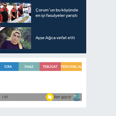
Çorum'un bu köyünde
en iyi fasulyeler yarıştı
Ayşe Ağca vefat etti