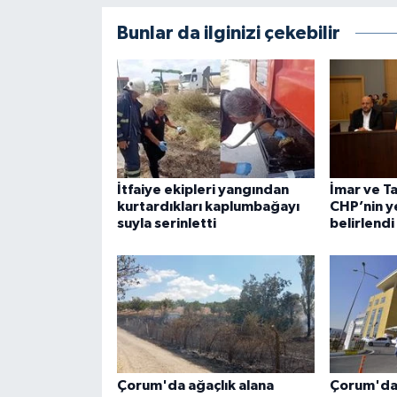
Bunlar da ilginizi çekebilir
İtfaiye ekipleri yangından
İmar ve T
kurtardıkları kaplumbağayı
CHP’nin ye
suyla serinletti
belirlendi
Çorum'da ağaçlık alana
Çorum'da 