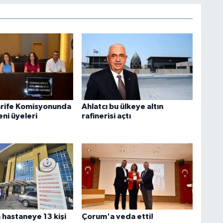
arife Komisyonunda
Ahlatcı bu ülkeye altın
ni üyeleri
rafinerisi açtı
hastaneye 13 kişi
Çorum'a veda etti!