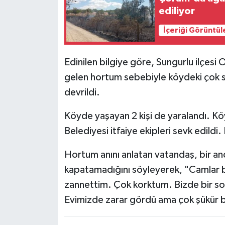
ediliyor
İçeriği Görüntül
Edinilen bilgiye göre, Sungurlu ilçe
gelen hortum sebebiyle köydeki çok say
devrildi.
Köyde yaşayan 2 kişi de yaralandı. Kö
Belediyesi itfaiye ekipleri sevk edildi
Hortum anını anlatan vatandaş, bir and
kapatamadığını söyleyerek, "Camlar b
zannettim. Çok korktum. Bizde bir so
Evimizde zarar gördü ama çok şükür b