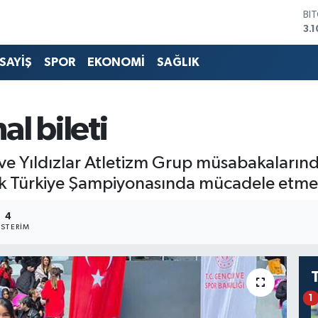
BI
3.1
DO
47
SAYİŞ
SPOR
EKONOMİ
SAĞLIK
EU
55
ST
64
al bileti
GR
66
Bİ
e Yıldızlar Atletizm Grup müsabakalarında
13
k Türkiye Şampiyonasında mücadele etmey
4
STERIM
1