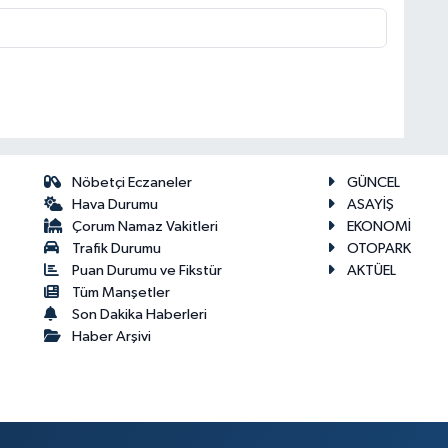
Nöbetçi Eczaneler
GÜNCEL
Hava Durumu
ASAYİŞ
Çorum Namaz Vakitleri
EKONOMİ
Trafik Durumu
OTOPARK
Puan Durumu ve Fikstür
AKTÜEL
Tüm Manşetler
Son Dakika Haberleri
Haber Arşivi