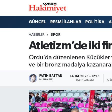
SPOR
Nöbetçi Eczaneler
GÜNCEL
RESMİ İLANLAR
POLİTİKA
A
POLİTİKA
Hava Durumu
HABERLER
SPOR
Atletizm’de iki fin
SAĞLIK
Çorum Namaz Vakitleri
Ordu’da düzenlenen Küçükler v
ASAYİŞ
Trafik Durumu
ve bir bronz madalya kazanara
EKONOMİ
Süper Lig Puan Durumu ve Fikstür
FATIH BATTAR
14.04.2025 - 12:15
MUHABIR
YAYINLANMA
GÖ
GÜNCEL
Tüm Manşetler
AKTÜEL
Son Dakika Haberleri
EĞİTİM
Haber Arşivi