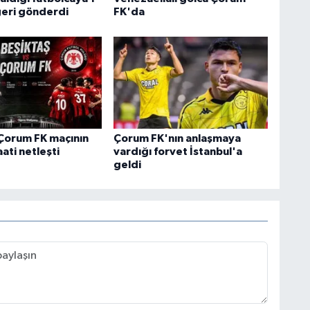
geri gönderdi
FK'da
Çorum FK maçının
Çorum FK'nın anlaşmaya
ati netleşti
vardığı forvet İstanbul'a
geldi