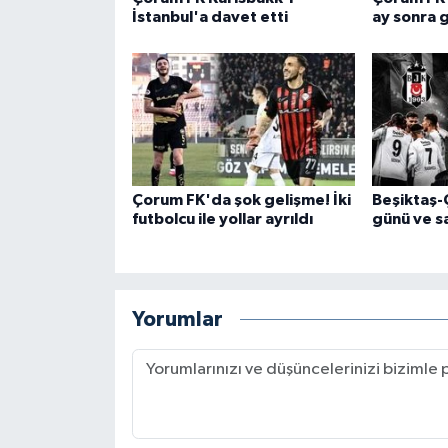
İstanbul'a davet etti
ay sonra 
Çorum FK'da şok gelişme! İki
Beşiktaş-
futbolcu ile yollar ayrıldı
günü ve sa
Yorumlar