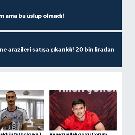
m ama bu üslup olmadı!
 arazileri satışa çıkarıldı! 20 bin liradan
aldığı futbolcuyu 1
Venezuellalı golcü Çorum