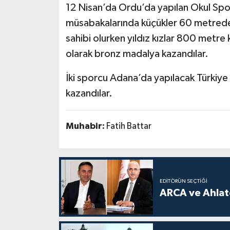
12 Nisan’da Ordu’da yapılan Okul Sporl
müsabakalarında küçükler 60 metrede N
sahibi olurken yıldız kızlar 800 metr
olarak bronz madalya kazandılar.
İki sporcu Adana’da yapılacak Türki
kazandılar.
Muhabir:
Fatih Battar
EDITÖRÜN SEÇTIĞI
ARCA ve Ahlatc