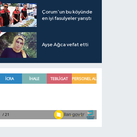
Çorum'un bu köyünde
en iyi fasulyeler yarıştı
Ayşe Ağca vefat etti