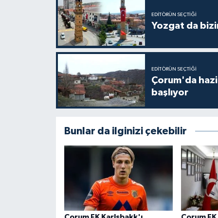
EDITÖRÜN SEÇTIĞI
Yozgat da bizi
EDITÖRÜN SEÇTIĞI
Çorum'da hazine
başlıyor
Bunlar da ilginizi çekebilir
Çorum FK Karlsbakk'ı
Çorum FK 