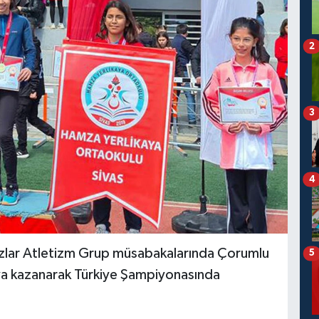
2
3
4
ızlar Atletizm Grup müsabakalarında Çorumlu
5
lya kazanarak Türkiye Şampiyonasında