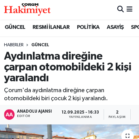
SPOR
Nöbetçi Eczaneler
GÜNCEL
RESMİ İLANLAR
POLİTİKA
ASAYİŞ
SP
POLİTİKA
Hava Durumu
HABERLER
GÜNCEL
Aydınlatma direğine
SAĞLIK
Çorum Namaz Vakitleri
çarpan otomobildeki 2 kişi
ASAYİŞ
Trafik Durumu
yaralandı
EKONOMİ
Süper Lig Puan Durumu ve Fikstür
Çorum'da aydınlatma direğine çarpan
otomobildeki biri çocuk 2 kişi yaralandı.
GÜNCEL
Tüm Manşetler
ANADOLU AJANSI
12.09.2025 - 16:33
2
EDITÖR
YAYINLANMA
PAYLAŞIM
G
AKTÜEL
Son Dakika Haberleri
EĞİTİM
Haber Arşivi