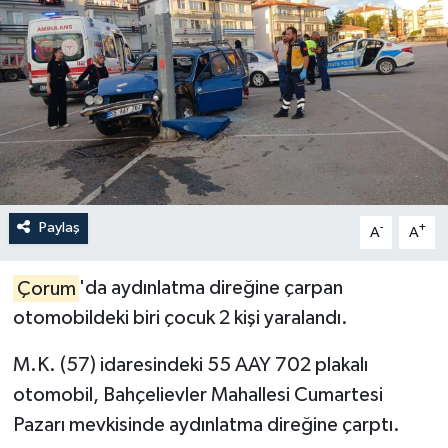
İLÇELER
OTOPARK
TEKNOLOJİ
Paylaş
-
+
A
A
Çorum
'da aydınlatma direğine çarpan
otomobildeki biri çocuk 2 kişi yaralandı.
M.K. (57) idaresindeki 55 AAY 702 plakalı
otomobil, Bahçelievler Mahallesi Cumartesi
Pazarı mevkisinde aydınlatma direğine çarptı.