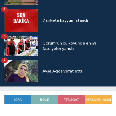
5
7 şirkete kayyum atandı
6
Çorum'un bu köyünde en iyi
fasulyeler yarıştı
7
Ayşe Ağca vefat etti