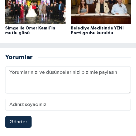
Simge ile Ömer Kamil’in
Belediye Meclisinde YENİ
mutlu günü
Parti grubu kuruldu
Yorumlar
Gönder