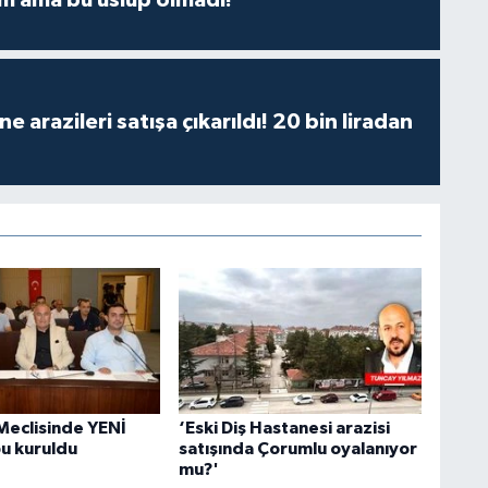
 arazileri satışa çıkarıldı! 20 bin liradan
Meclisinde YENİ
‘Eski Diş Hastanesi arazisi
bu kuruldu
satışında Çorumlu oyalanıyor
mu?'