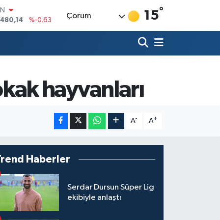
°
IN
15
Çorum
.480,14
%-0.63
R
43
%0.16
17
%-0.02
İN
63
%0.07
kak hayvanları
ALTIN
40
%0.45
00
9
%70
-
+
A
A
Trend Haberler
Serdar Dursun Süper Lig
ekibiyle anlaştı