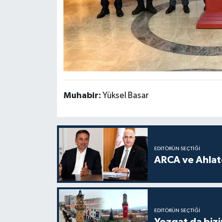
Muhabir:
Yüksel Basar
EDITÖRÜN SEÇTIĞI
ARCA ve Ahlatc
EDITÖRÜN SEÇTIĞI
Yozgat da bizi