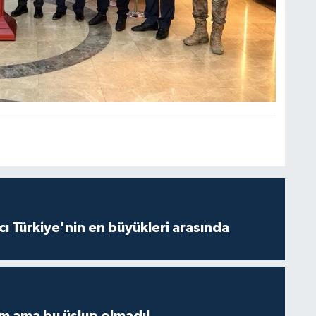
ı Türkiye'nin en büyükleri arasında
m ama bu üslup olmadı!