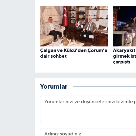
Çalgan ve Külcü’den Çorum’a
Akaryakıt
dair sohbet
girmek is
çarpıştı
Yorumlar