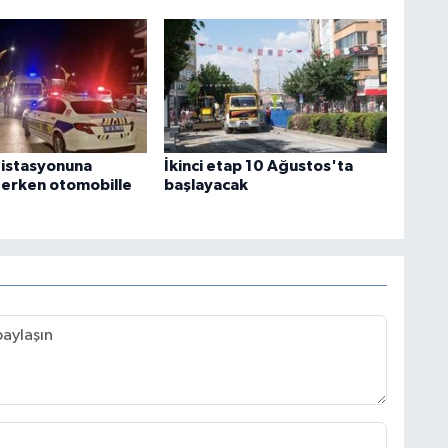
 istasyonuna
İkinci etap 10 Ağustos'ta
terken otomobille
başlayacak