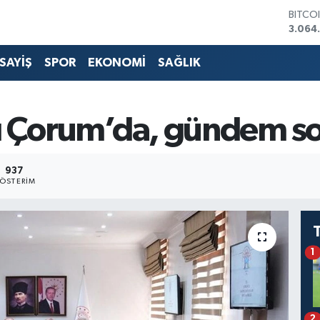
BITCO
3.064
DOLA
47,71
SAYİŞ
SPOR
EKONOMİ
SAĞLIK
EURO
55,03
STERL
64,24
ı Çorum’da, gündem so
GRAM 
6510.
BİST1
937
13.79
ÖSTERIM
1
2