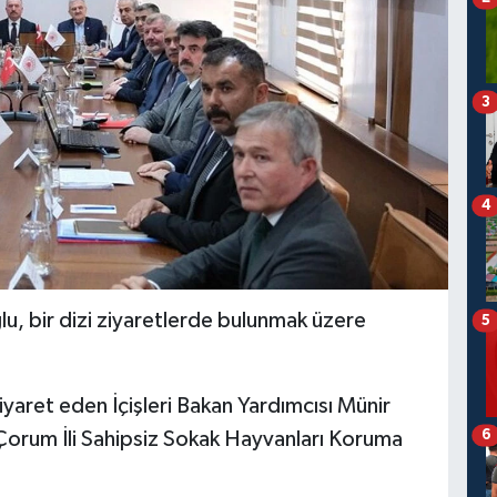
3
4
ğlu, bir dizi ziyaretlerde bulunmak üzere
5
yaret eden İçişleri Bakan Yardımcısı Münir
6
 Çorum İli Sahipsiz Sokak Hayvanları Koruma