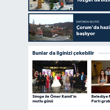
EDITÖRÜN SEÇTIĞI
Çorum'da hazine
başlıyor
Bunlar da ilginizi çekebilir
Simge ile Ömer Kamil’in
Belediye 
mutlu günü
Parti gru