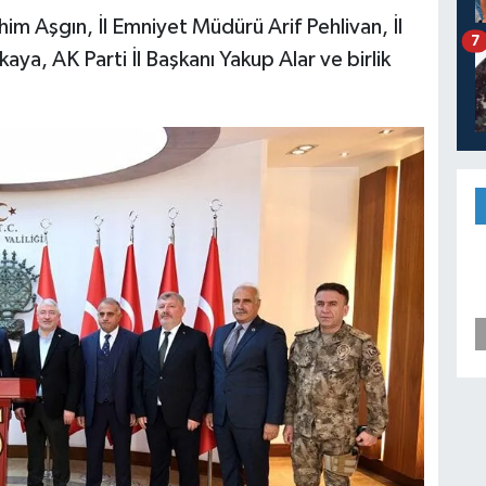
him Aşgın, İl Emniyet Müdürü Arif Pehlivan, İl
7
a, AK Parti İl Başkanı Yakup Alar ve birlik