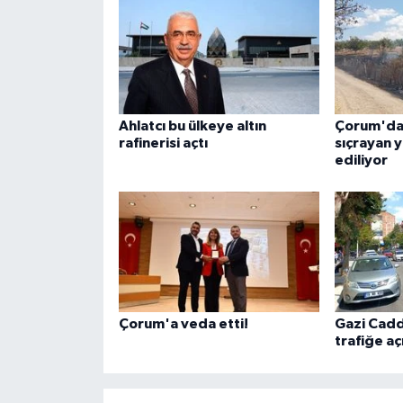
Ahlatcı bu ülkeye altın
Çorum'da 
rafinerisi açtı
sıçrayan 
ediliyor
Çorum'a veda etti!
Gazi Cadde
trafiğe aç