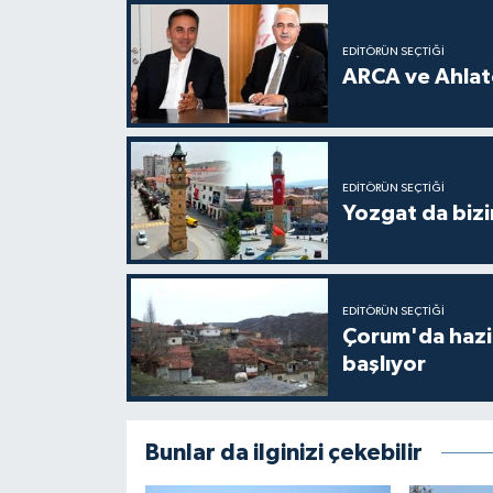
EDITÖRÜN SEÇTIĞI
ARCA ve Ahlatc
EDITÖRÜN SEÇTIĞI
Yozgat da bizi
EDITÖRÜN SEÇTIĞI
Çorum'da hazine
başlıyor
Bunlar da ilginizi çekebilir