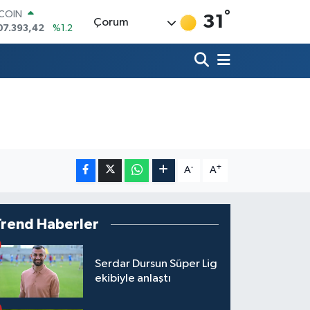
°
LAR
31
Çorum
,7106
%0.17
RO
,1652
%0.27
ERLİN
,4046
%0.35
AM ALTIN
18.49
%2.12
ST100
.773
%-19
TCOIN
07.393,42
%1.2
-
+
A
A
Trend Haberler
Serdar Dursun Süper Lig
ekibiyle anlaştı