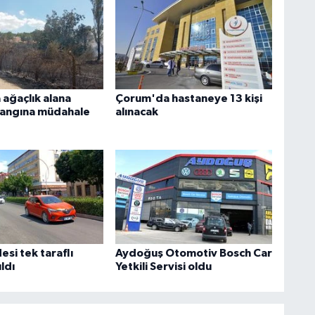
ağaçlık alana
Çorum'da hastaneye 13 kişi
yangına müdahale
alınacak
si tek taraflı
Aydoğuş Otomotiv Bosch Car
ıldı
Yetkili Servisi oldu