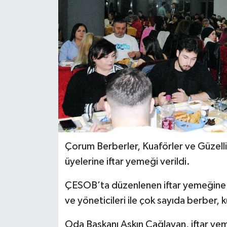
İLÇELER
OTOPARK
TEKNOLOJİ
Çorum Berberler, Kuaförler ve Güzelli
üyelerine iftar yemeği verildi.
ÇESOB’ta düzenlenen iftar yemeğine B
ve yöneticileri ile çok sayıda berber, k
Oda Başkanı Aşkın Çağlayan, iftar yem