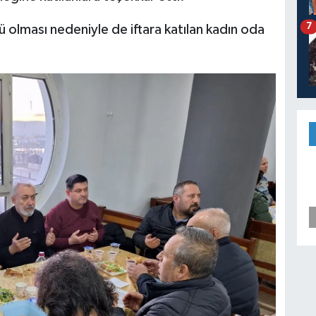
7
olması nedeniyle de iftara katılan kadın oda