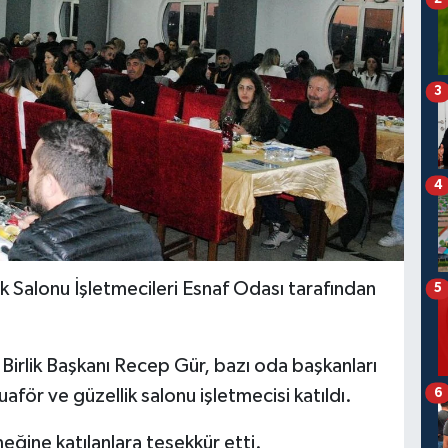
3
4
k Salonu İşletmecileri Esnaf Odası tarafından
5
irlik Başkanı Recep Gür, bazı oda başkanları
6
uaför ve güzellik salonu işletmecisi katıldı.
eğine katılanlara teşekkür etti.