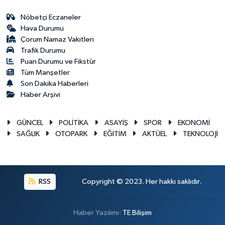
Nöbetçi Eczaneler
Hava Durumu
Çorum Namaz Vakitleri
Trafik Durumu
Puan Durumu ve Fikstür
Tüm Manşetler
Son Dakika Haberleri
Haber Arşivi
GÜNCEL
POLİTİKA
ASAYİŞ
SPOR
EKONOMİ
SAĞLIK
OTOPARK
EĞİTİM
AKTÜEL
TEKNOLOJİ
RSS
Copyright © 2023. Her hakkı saklıdır.
Haber Yazılımı:
TE Bilişim