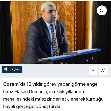
İLÇELER
OTOPARK
TEKNOLOJİ
Paylaş
-
+
A
A
Çorum
'da 12 yıldır görev yapan görme engelli
hafız Hakan Duman, çocukluk yıllarında
mahallesindeki müezzinden etkilenerek kurduğu
hayali gerçeğe dönüştürdü.