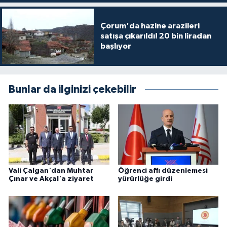
Çorum'da hazine arazileri
satışa çıkarıldı! 20 bin liradan
başlıyor
Bunlar da ilginizi çekebilir
Vali Çalgan'dan Muhtar
Öğrenci affı düzenlemesi
Çınar ve Akçal'a ziyaret
yürürlüğe girdi