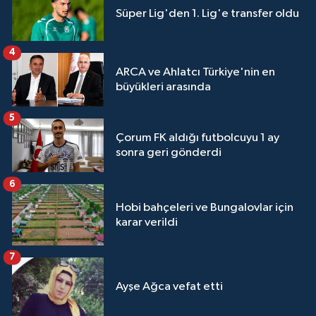
Süper Lig'den 1. Lig'e transfer oldu
4
ARCA ve Ahlatcı Türkiye'nin en
büyükleri arasında
5
Çorum FK aldığı futbolcuyu 1 ay
sonra geri gönderdi
6
Hobi bahçeleri ve Bungalovlar için
karar verildi
7
Ayşe Ağca vefat etti