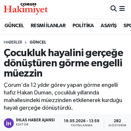
SPOR
Nöbetçi Eczaneler
GÜNCEL
RESMİ İLANLAR
POLİTİKA
ASAYİŞ
SP
POLİTİKA
Hava Durumu
HABERLER
GÜNCEL
Çocukluk hayalini gerçeğe
SAĞLIK
Çorum Namaz Vakitleri
dönüştüren görme engelli
ASAYİŞ
Trafik Durumu
müezzin
EKONOMİ
Süper Lig Puan Durumu ve Fikstür
Çorum'da 12 yıldır görev yapan görme engelli
hafız Hakan Duman, çocukluk yıllarında
GÜNCEL
Tüm Manşetler
mahallesindeki müezzinden etkilenerek kurduğu
hayali gerçeğe dönüştürdü.
AKTÜEL
Son Dakika Haberleri
İHLAS HABER AJANSI
19.05.2026 - 13:59
282
EDITÖR
YAYINLANMA
GÖSTERIM
EĞİTİM
Haber Arşivi