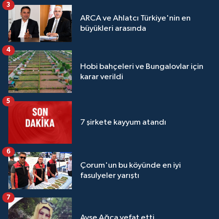
3
ARCA ve Ahlatcı Türkiye'nin en
büyükleri arasında
4
Hobi bahçeleri ve Bungalovlar için
karar verildi
5
7 şirkete kayyum atandı
6
Çorum'un bu köyünde en iyi
fasulyeler yarıştı
7
Ayşe Ağca vefat etti