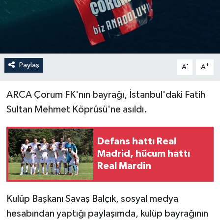
İLÇELER
OTOPARK
Paylaş
-
+
TEKNOLOJİ
A
A
ARCA Çorum FK'nın bayrağı, İstanbul'daki Fatih
Sultan Mehmet Köprüsü'ne asıldı.
Defans hattı Real
Madrid, hücum hattı
Real Mardin
Kulüp Başkanı Savaş Balçık, sosyal medya
hesabından yaptığı paylaşımda, kulüp bayrağının