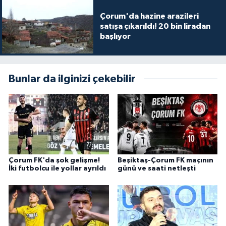
Çorum'da hazine arazileri
satışa çıkarıldı! 20 bin liradan
başlıyor
Bunlar da ilginizi çekebilir
Çorum FK'da şok gelişme!
Beşiktaş-Çorum FK maçının
İki futbolcu ile yollar ayrıldı
günü ve saati netleşti