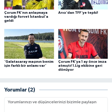
Çorum FK'nın anlaşmaya
Arıcı'dan TFF'ye tepki!
vardığı forvet İstanbul'a
geldi
'Galatasaray maçının benim
Çorum FK'ya 1 ay önce imza
için farklı bir anlamı var'
atmıştı! 1.Lig ekibine geri
dönüyor
Yorumlar (2)