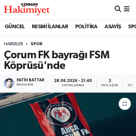
SPOR
Nöbetçi Eczaneler
GÜNCEL
RESMİ İLANLAR
POLİTİKA
ASAYİŞ
SP
POLİTİKA
Hava Durumu
HABERLER
SPOR
Çorum FK bayrağı FSM
SAĞLIK
Çorum Namaz Vakitleri
Köprüsü'nde
ASAYİŞ
Trafik Durumu
FATIH BATTAR
28.06.2026 - 21:40
2
7
EKONOMİ
Süper Lig Puan Durumu ve Fikstür
MUHABIR
YAYINLANMA
PAYLAŞIM
GÖS
GÜNCEL
Tüm Manşetler
AKTÜEL
Son Dakika Haberleri
EĞİTİM
Haber Arşivi