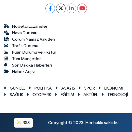
Nöbetçi Eczaneler
Hava Durumu
Çorum Namaz Vakitleri
Trafik Durumu
Puan Durumu ve Fikstür
Tüm Manşetler
Son Dakika Haberleri
Haber Arşivi
GÜNCEL
POLİTİKA
ASAYİŞ
SPOR
EKONOMİ
SAĞLIK
OTOPARK
EĞİTİM
AKTÜEL
TEKNOLOJİ
RSS
Copyright © 2023. Her hakkı saklıdır.