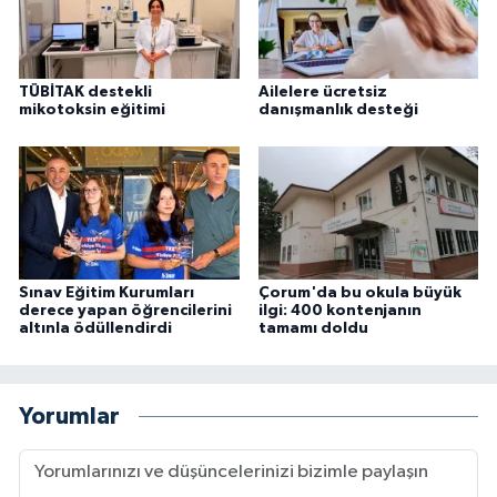
TÜBİTAK destekli
Ailelere ücretsiz
mikotoksin eğitimi
danışmanlık desteği
Sınav Eğitim Kurumları
Çorum'da bu okula büyük
derece yapan öğrencilerini
ilgi: 400 kontenjanın
altınla ödüllendirdi
tamamı doldu
Yorumlar