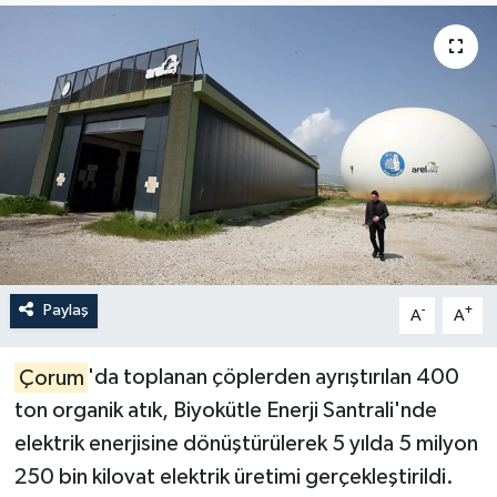
İLÇELER
OTOPARK
TEKNOLOJİ
Paylaş
-
+
A
A
Çorum
'da toplanan çöplerden ayrıştırılan 400
ton organik atık, Biyokütle Enerji Santrali'nde
elektrik enerjisine dönüştürülerek 5 yılda 5 milyon
250 bin kilovat elektrik üretimi gerçekleştirildi.