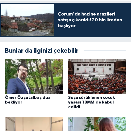
Çorum'da hazine arazileri
satışa çıkarıldı! 20 bin liradan
başlıyor
Bunlar da ilginizi çekebilir
Ömer Özçatalbaş dua
Suça sürüklenen çocuk
bekliyor
yasası TBMM'de kabul
edildi