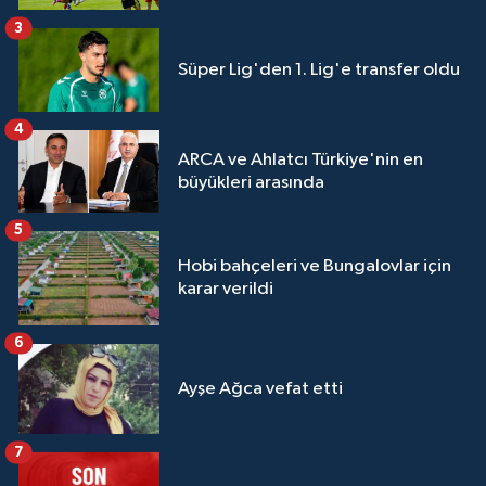
3
Süper Lig'den 1. Lig'e transfer oldu
4
ARCA ve Ahlatcı Türkiye'nin en
büyükleri arasında
5
Hobi bahçeleri ve Bungalovlar için
karar verildi
6
Ayşe Ağca vefat etti
7