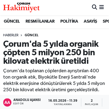
SPOR
Nöbetçi Eczaneler
GÜNCEL
RESMİ İLANLAR
POLİTİKA
ASAYİŞ
SP
POLİTİKA
Hava Durumu
HABERLER
GÜNCEL
Çorum'da 5 yılda organik
SAĞLIK
Çorum Namaz Vakitleri
çöpten 5 milyon 250 bin
ASAYİŞ
Trafik Durumu
kilovat elektrik üretildi
EKONOMİ
Süper Lig Puan Durumu ve Fikstür
Çorum'da toplanan çöplerden ayrıştırılan 400
ton organik atık, Biyokütle Enerji Santrali'nde
GÜNCEL
Tüm Manşetler
elektrik enerjisine dönüştürülerek 5 yılda 5 milyon
250 bin kilovat elektrik üretimi gerçekleştirildi.
AKTÜEL
Son Dakika Haberleri
ANADOLU AJANSI
16.05.2026 - 11:39
2
EDITÖR
YAYINLANMA
PAYLAŞIM
G
EĞİTİM
Haber Arşivi