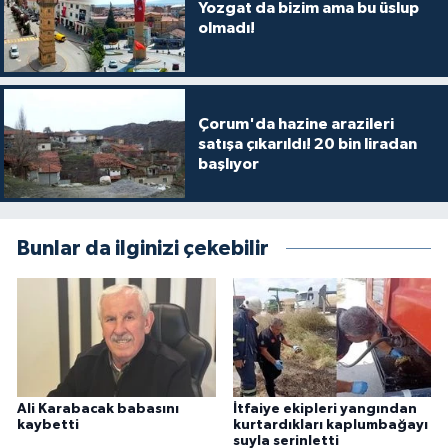
Yozgat da bizim ama bu üslup
olmadı!
Çorum'da hazine arazileri
satışa çıkarıldı! 20 bin liradan
başlıyor
Bunlar da ilginizi çekebilir
Ali Karabacak babasını
İtfaiye ekipleri yangından
kaybetti
kurtardıkları kaplumbağayı
suyla serinletti