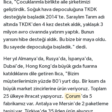
Ilıca, "Çocuklarımla birlikte aile şirketimizi
geliştirdik. Soğuk hava depoculuğuna TKDK
desteğiyle başladık 2014'te. Saraylım Tarım adı
altında TKDK'den 4 kez destek aldık, yaklaşık 3
milyon avro civarında yatırım yaptık. Bunun
yarısını hibe desteği aldık. Bu bize bir maya oldu.
Bu sayede depoculuğa başladık." dedi.
Her yıl Almanya'da, Rusya'da, İspanya'da,
Dubai'de, Hong Kong'da büyük gıda fuarına
katıldıklarını dile getiren Ilıca, "Bizim
müşterilerimizin yüzde 80'i yurt dışı. Bir kısım da
büyük market zincirlerine ürün veriyoruz. Toplam
25 ülkeye ihracat yapıyoruz.
Çorum
'da 5
fabrikamız var. Antalya ve Mersin'de 2 paketleme
tesisi var. Türkiye'de 35 ilden ürün alıyoruz.