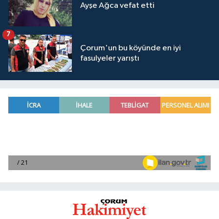
Ayşe Ağca vefat etti
7
Çorum'un bu köyünde en iyi
fasulyeler yarıştı