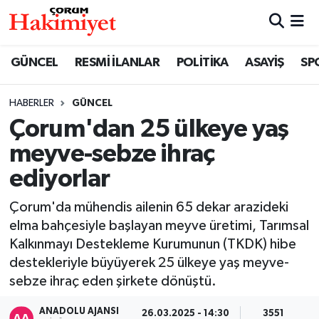
SPOR
Nöbetçi Eczaneler
GÜNCEL
RESMİ İLANLAR
POLİTİKA
ASAYİŞ
SP
POLİTİKA
Hava Durumu
HABERLER
GÜNCEL
Çorum'dan 25 ülkeye yaş
SAĞLIK
Çorum Namaz Vakitleri
meyve-sebze ihraç
ASAYİŞ
Trafik Durumu
ediyorlar
EKONOMİ
Süper Lig Puan Durumu ve Fikstür
Çorum'da mühendis ailenin 65 dekar arazideki
elma bahçesiyle başlayan meyve üretimi, Tarımsal
GÜNCEL
Tüm Manşetler
Kalkınmayı Destekleme Kurumunun (TKDK) hibe
destekleriyle büyüyerek 25 ülkeye yaş meyve-
AKTÜEL
Son Dakika Haberleri
sebze ihraç eden şirkete dönüştü.
EĞİTİM
Haber Arşivi
ANADOLU AJANSI
26.03.2025 - 14:30
3551