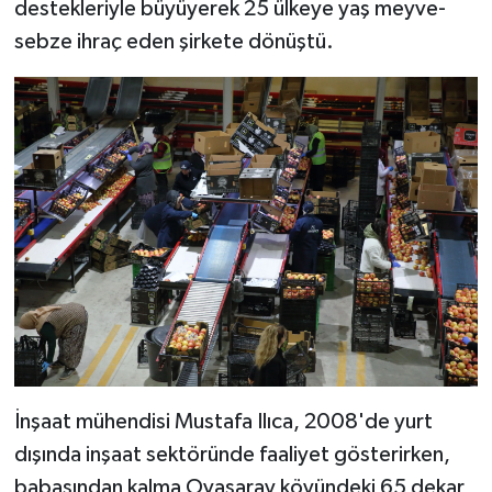
destekleriyle büyüyerek 25 ülkeye yaş meyve-
sebze ihraç eden şirkete dönüştü.
İnşaat mühendisi Mustafa Ilıca, 2008'de yurt
dışında inşaat sektöründe faaliyet gösterirken,
babasından kalma Ovasaray köyündeki 65 dekar