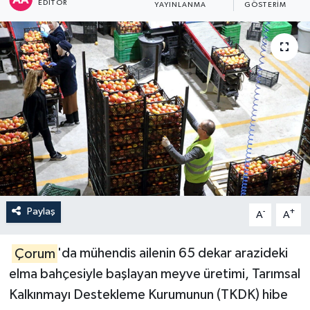
EDITÖR
YAYINLANMA
GÖSTERIM
İLÇELER
OTOPARK
TEKNOLOJİ
Paylaş
-
+
A
A
Çorum
'da mühendis ailenin 65 dekar arazideki
elma bahçesiyle başlayan meyve üretimi, Tarımsal
Kalkınmayı Destekleme Kurumunun (TKDK) hibe