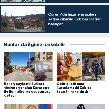
Çorum'da hazine arazileri
satışa çıkarıldı! 20 bin liradan
başlıyor
Bunlar da ilginizi çekebilir
Bakan paylaştı! Suikast
Özür diledi ama
timinde yer alan Karatepe
kurtulamadı! Zabıta
ile ilgili alkol ve uyuşturucu
tezgâhını kaldırdı
detayı