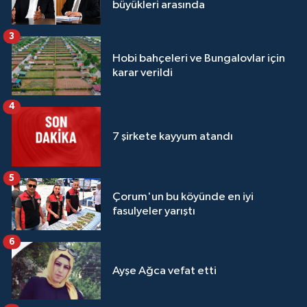
büyükleri arasında
3
Hobi bahçeleri ve Bungalovlar için
karar verildi
4
7 şirkete kayyum atandı
5
Çorum'un bu köyünde en iyi
fasulyeler yarıştı
6
Ayşe Ağca vefat etti