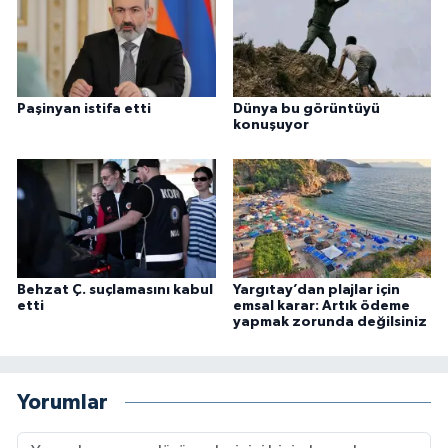
Paşinyan istifa etti
Dünya bu görüntüyü
konuşuyor
Behzat Ç. suçlamasını kabul
Yargıtay’dan plajlar için
etti
emsal karar: Artık ödeme
yapmak zorunda değilsiniz
Yorumlar