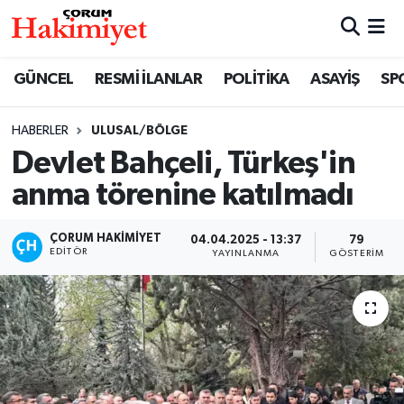
SPOR
Nöbetçi Eczaneler
GÜNCEL
RESMİ İLANLAR
POLİTİKA
ASAYİŞ
SP
POLİTİKA
Hava Durumu
HABERLER
ULUSAL/BÖLGE
Devlet Bahçeli, Türkeş'in
SAĞLIK
Çorum Namaz Vakitleri
anma törenine katılmadı
ASAYİŞ
Trafik Durumu
ÇORUM HAKIMIYET
04.04.2025 - 13:37
79
EKONOMİ
Süper Lig Puan Durumu ve Fikstür
EDITÖR
YAYINLANMA
GÖSTERIM
GÜNCEL
Tüm Manşetler
AKTÜEL
Son Dakika Haberleri
EĞİTİM
Haber Arşivi