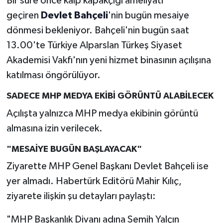
Bir süre önce kalp kapakçığı ameliyatı
geçiren
Devlet Bahçeli
'nin bugün mesaiye
dönmesi bekleniyor. Bahçeli'nin bugün saat
13.00'te Türkiye Alparslan Türkeş Siyaset
Akademisi Vakfı'nın yeni hizmet binasının açılışına
katılması öngörülüyor.
SADECE MHP MEDYA EKİBİ GÖRÜNTÜ ALABİLECEK
Açılışta yalnızca MHP medya ekibinin görüntü
almasına izin verilecek.
"MESAİYE BUGÜN BAŞLAYACAK"
Ziyarette MHP Genel Başkanı Devlet Bahçeli ise
yer almadı. Habertürk Editörü Mahir Kılıç,
ziyarete ilişkin şu detayları paylaştı:
"MHP Başkanlık Divanı adına Semih Yalçın