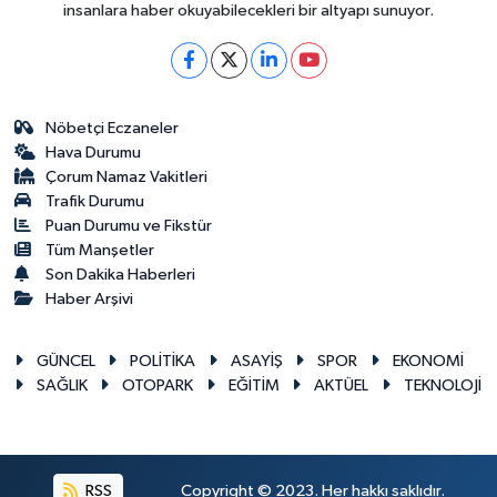
insanlara haber okuyabilecekleri bir altyapı sunuyor.
Nöbetçi Eczaneler
Hava Durumu
Çorum Namaz Vakitleri
Trafik Durumu
Puan Durumu ve Fikstür
Tüm Manşetler
Son Dakika Haberleri
Haber Arşivi
GÜNCEL
POLİTİKA
ASAYİŞ
SPOR
EKONOMİ
SAĞLIK
OTOPARK
EĞİTİM
AKTÜEL
TEKNOLOJİ
RSS
Copyright © 2023. Her hakkı saklıdır.