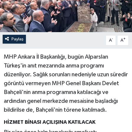
İLÇELER
OTOPARK
Paylaş
-
+
TEKNOLOJİ
A
A
MHP Ankara İl Başkanlığı, bugün Alparslan
Türkeş'in anıt mezarında anma programı
düzenliyor. Sağlık sorunları nedeniyle uzun süredir
görüntü vermeyen MHP Genel Başkanı Devlet
Bahçeli'nin anma programına katılacağı ve
ardından genel merkezde mesaisine başladığı
bildirilse de, Bahçeli'nin törene katılmadı.
HİZMET BİNASI AÇILIŞINA KATILACAK