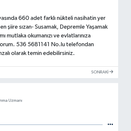
asında 660 adet farklı nükteli nasihatin yer
den şiire sızan- Susamak, Depremle Yaşamak
ı mutlaka okumanızı ve evlatlarınıza
iyorum. 536 5681141 No.lu telefondan
alı olarak temin edebilirsiniz.
SONRAKI
vun­ma Uz­ma­nı