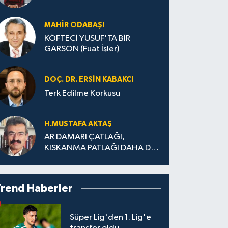
MAHIR ODABAŞI
KÖFTECİ YUSUF'TA BİR
GARSON (Fuat İşler)
DOÇ. DR. ERSIN KABAKCI
Terk Edilme Korkusu
H.MUS­TA­FA AK­TAŞ
AR DAMARI ÇATLAĞI,
KISKANMA PATLAĞI DAHA DA
BÜYÜMEDEN
Trend Haberler
Süper Lig'den 1. Lig'e