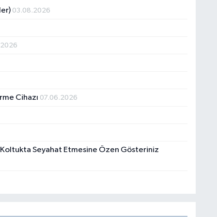
ler)
03.08.2026
.2026
ürme Cihazı
07.06.2026
a Koltukta Seyahat Etmesine Özen Gösteriniz