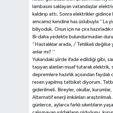
lambasını saklayan vatandaşlar elektr
kaldırıp attı. Sonra elektrikler gidi
amcamız kendine has üslubuyla ''La yi
biliyoduk. Onun için ne çıra hazırladık
Bi-daha yedekte bulundurmadan durur 
“Hastalıklar arada, / Tehlikeli değilse
anlar mı? ''
Yukarıdaki şiirde ifade edildiği gibi, 
taşıyan alanları muaf tutarak elektrik, s
depremlere hazırlık açısından faydalı
resen yapılmış tatbikat diyorum. Tatbi
giderilmeli. Bireyler, okullar, kurumlar
Alternatif enerji imkânları araştırılma
günlerce, aylarca farklı sıkıntıların y
çalışmayan ışıldakların olduğunu, kur