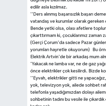
düğmeye basmak bu kadar mı zor?) Uya
edilir asla kızılmaz.
''Ders alınmış başarısızlık başarı demek
vatandaş ve kurumlar olarak gereken d
Bende yetki olsa, olası afetlere toplu
çıkarttırmam ki, çocuklarımız zaman 
(Gerçi Çorum'da sadece Pazar günler
yorumları hayretle okuyorum) Bu örnek
Elektrik Artvin'de bir arkadaş mum al
'Yakacak ne lamba var, ne de gaz yağı.
önce elektrikler çok kesilirdi. Bizde ko
''Eyvah, elektrikler gitti ne yapacağı
yok, televizyon yok, ailede sohbet rah
telefonla yaşadığımızdan dolayı aile
sohbetinin tadını bu vesile ile çıkard