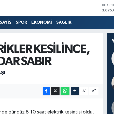
3.075.
DOLA
47,60
EURO
SAYİŞ
SPOR
EKONOMİ
SAĞLIK
55,02
STERLİ
64,23
GRAM 
6513.9
İKLER KESİLİNCE,
BİST1
13.768
DAR SABIR
ŞI
-
+
A
A
de gündüz 8-10 saat elektrik kesintisi oldu.