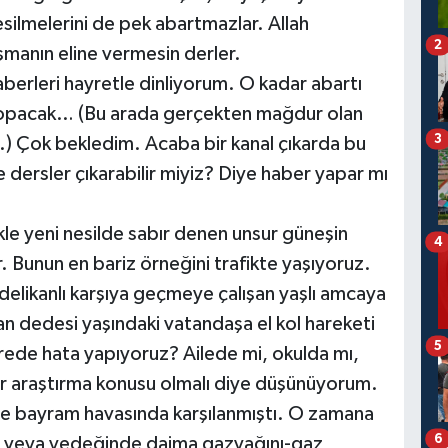
kesilmelerini de pek abartmazlar. Allah
2
manın eline vermesin derler.
aberleri hayretle dinliyorum. O kadar abartı
 kopacak… (Bu arada gerçekten mağdur olan
3
m.) Çok bekledim. Acaba bir kanal çıkarda bu
e dersler çıkarabilir miyiz? Diye haber yapar mı
le yeni nesilde sabır denen unsur güneşin
4
r. Bunun en bariz örneğini trafikte yaşıyoruz.
delikanlı karşıya geçmeye çalışan yaşlı amcaya
n dedesi yaşındaki vatandaşa el kol hareketi
5
rede hata yapıyoruz? Ailede mi, okulda mı,
ir araştırma konusu olmalı diye düşünüyorum.
nce bayram havasında karşılanmıştı. O zamana
6
an veya yedeğinde daima gazyağını-gaz