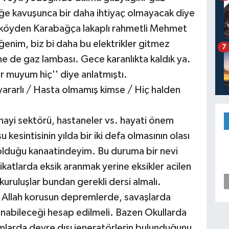
iğe kavuşunca bir daha ihtiyaç olmayacak diye
nce köyden Karabağça lakaplı rahmetli Mehmet
ğenim, biz bi daha bu elektrikler gitmez
7
 ne de gaz lambası. Gece karanlıkta kaldık ya.
muyum hiç'' diye anlatmıştı.
 yararlı / Hasta olmamış kimse / Hiç halden
sanayi sektörü, hastaneler vs. hayati önem
u kesintisinin yılda bir iki defa olmasının olası
 olduğu kanaatindeyim. Bu duruma bir nevi
katlarda eksik aranmak yerine eksikler acilen
, kuruluşlar bundan gerekli dersi almalı.
lı. Allah korusun depremlerde, savaşlarda
aşanabileceği hesap edilmeli. Bazen Okullarda
umlarda devre dışı jeneratörlerin bulunduğunu