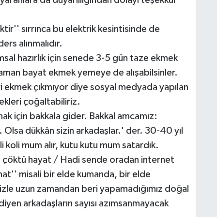
ranlara da duyarlılığından dolayı teşekkür
tir'' sırrınca bu elektrik kesintisinde de
ers alınmalıdır.
msal hazırlık için senede 3-5 gün taze ekmek
zaman bayat ekmek yemeye de alışabilsinler.
i ekmek çıkmıyor diye sosyal medyada yapılan
leri çoğaltabiliriz.
mak için bakkala gider. Bakkal amcamız:
 Olsa dükkân sizin arkadaşlar.' der. 30-40 yıl
li koli mum alır, kutu kutu mum satardık.
z, çöktü hayat / Hadi sende oradan internet
at'' misali bir elde kumanda, bir elde
mizle uzun zamandan beri yapamadığımız doğal
ık diyen arkadaşların sayısı azımsanmayacak