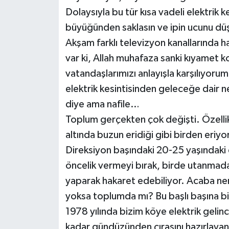
Dolaysıyla bu tür kısa vadeli elektrik 
büyüğünden saklasın ve ipin ucunu düş
Akşam farklı televizyon kanallarında h
var ki, Allah muhafaza sanki kıyamet
vatandaşlarımızı anlayışla karşılıyoru
elektrik kesintisinden geleceğe dair n
diye ama nafile…
Toplum gerçekten çok değişti. Özellik
altında buzun eridiği gibi birden eriyo
Direksiyon başındaki 20-25 yaşındaki 
öncelik vermeyi bırak, birde utanmada
yaparak hakaret edebiliyor. Acaba ne
yoksa toplumda mı? Bu başlı başına b
1978 yılında bizim köye elektrik geli
kadar gündüzünden çırasını hazırlay