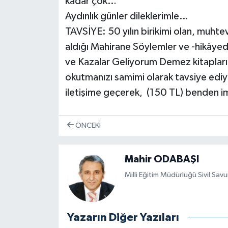
kadar çok…
Aydınlık günler dileklerimle…
TAVSİYE: 50 yılın birikimi olan, muhtev
aldığı Mahirane Söylemler ve -hikâye
ve Kazalar Geliyorum Demez kitaplarım
okutmanızı samimi olarak tavsiye ed
iletişime geçerek, (150 TL) benden imz
ÖNCEKI
Mahir ODABAŞI
Mil­li Eği­tim Mü­dür­lü­ğü Si­vil Sa­
Yazarın Diğer Yazıları