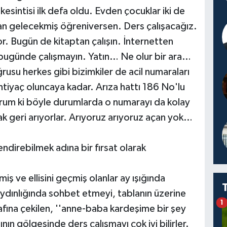
kesintisi ilk defa oldu. Evden çocuklar iki de
man gelecekmiş öğreniversen. Ders çalışacağız.
yor. Bugün de kitaptan çalışın. İnternetten
bugünde çalışmayın. Yatın… Ne olur bir ara…
rusu herkes gibi bizimkiler de acil numaraları
tiyaç oluncaya kadar. Arıza hattı 186 No'lu
orum ki böyle durumlarda o numarayı da kolay
k geri arıyorlar. Arıyoruz arıyoruz açan yok…
ilendirebilmek adına bir fırsat olarak
iş ve ellisini geçmiş olanlar ay ışığında
ydınlığında sohbet etmeyi, tablanın üzerine
1
afına çekilen, ''anne-baba kardeşime bir şey
nın gölgesinde ders çalışmayı çok iyi bilirler.