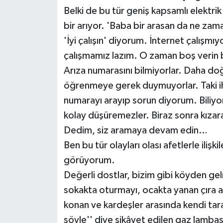
Belki de bu tür geniş kapsamlı elektrik 
İLÇELER
bir arıyor. 'Baba bir arasan da ne za
'İyi çalışın' diyorum. İnternet çalışmı
OTOPARK
çalışmamız lazım. O zaman boş verin 
TEKNOLOJİ
Arıza numarasını bilmiyorlar. Daha doğ
öğrenmeye gerek duymuyorlar. Taki ih
numarayı arayıp sorun diyorum. Biliy
kolay düşüremezler. Biraz sonra kızara
Dedim, siz aramaya devam edin…
Ben bu tür olayları olası afetlerle ilişk
görüyorum.
Değerli dostlar, bizim gibi köyden gelm
sokakta oturmayı, ocakta yanan çıra a
konan ve kardeşler arasında kendi tar
söyle'' diye şikâyet edilen gaz lambası