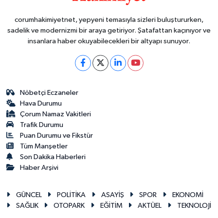
corumhakimiyetnet, yepyeni temasıyla sizleri buluştururken,
sadelik ve modernizmi bir araya getiriyor. Şatafattan kaçınıyor ve
insanlara haber okuyabilecekleri bir altyapı sunuyor.
Nöbetçi Eczaneler
Hava Durumu
Çorum Namaz Vakitleri
Trafik Durumu
Puan Durumu ve Fikstür
Tüm Manşetler
Son Dakika Haberleri
Haber Arşivi
GÜNCEL
POLİTİKA
ASAYİŞ
SPOR
EKONOMİ
SAĞLIK
OTOPARK
EĞİTİM
AKTÜEL
TEKNOLOJİ