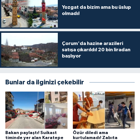
Yozgat da bizim ama bu üslup
olmadı!
Çorum'da hazine arazileri
satışa çıkarıldı! 20 bin liradan
başlıyor
Bunlar da ilginizi çekebilir
Bakan paylaştı! Suikast
Özür diledi ama
timinde yer alan Karatepe
kurtulamadı! Zabıta