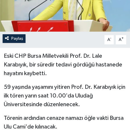
İLÇELER
OTOPARK
Paylaş
-
+
TEKNOLOJİ
A
A
Eski CHP Bursa Milletvekili Prof. Dr. Lale
Karabıyık, bir süredir tedavi gördüğü hastanede
hayatını kaybetti.
59 yaşında yaşamını yitiren Prof. Dr. Karabıyık için
ilk tören yarın saat 10.00'da Uludağ
Üniversitesinde düzenlenecek.
Törenin ardından cenaze namazı öğle vakti Bursa
Ulu Cami'de kılınacak.