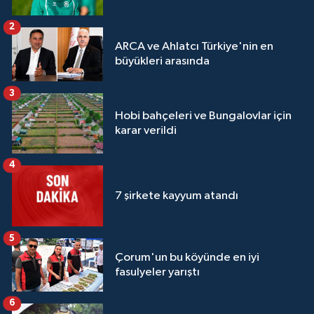
2
ARCA ve Ahlatcı Türkiye'nin en
büyükleri arasında
3
Hobi bahçeleri ve Bungalovlar için
karar verildi
4
7 şirkete kayyum atandı
5
Çorum'un bu köyünde en iyi
fasulyeler yarıştı
6