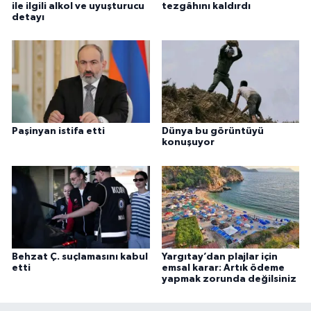
ile ilgili alkol ve uyuşturucu
tezgâhını kaldırdı
detayı
Paşinyan istifa etti
Dünya bu görüntüyü
konuşuyor
Behzat Ç. suçlamasını kabul
Yargıtay’dan plajlar için
etti
emsal karar: Artık ödeme
yapmak zorunda değilsiniz