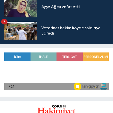
Ayşe Ağca vefat etti
7
Veteriner hekim köyde saldırıya
uğradı