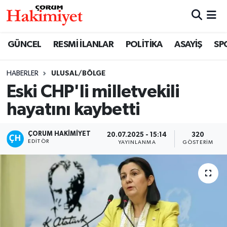
SPOR
Nöbetçi Eczaneler
GÜNCEL
RESMİ İLANLAR
POLİTİKA
ASAYİŞ
SP
POLİTİKA
Hava Durumu
HABERLER
ULUSAL/BÖLGE
Eski CHP'li milletvekili
SAĞLIK
Çorum Namaz Vakitleri
hayatını kaybetti
ASAYİŞ
Trafik Durumu
ÇORUM HAKIMIYET
20.07.2025 - 15:14
320
EKONOMİ
Süper Lig Puan Durumu ve Fikstür
EDITÖR
YAYINLANMA
GÖSTERIM
GÜNCEL
Tüm Manşetler
AKTÜEL
Son Dakika Haberleri
EĞİTİM
Haber Arşivi