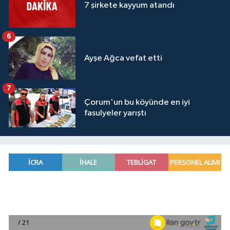
7 şirkete kayyum atandı
6
Ayşe Ağca vefat etti
7
Çorum'un bu köyünde en iyi
fasulyeler yarıştı