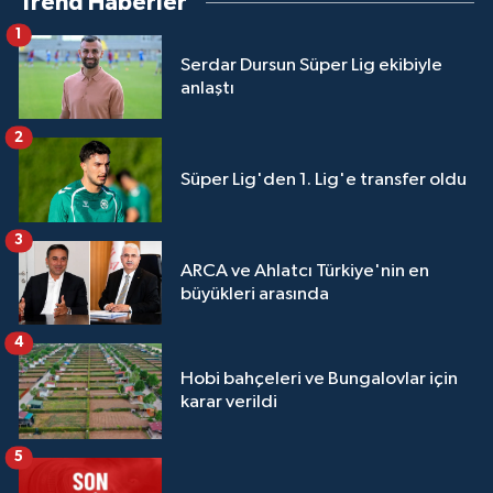
Trend Haberler
1
Serdar Dursun Süper Lig ekibiyle
anlaştı
2
Süper Lig'den 1. Lig'e transfer oldu
3
ARCA ve Ahlatcı Türkiye'nin en
büyükleri arasında
4
Hobi bahçeleri ve Bungalovlar için
karar verildi
5