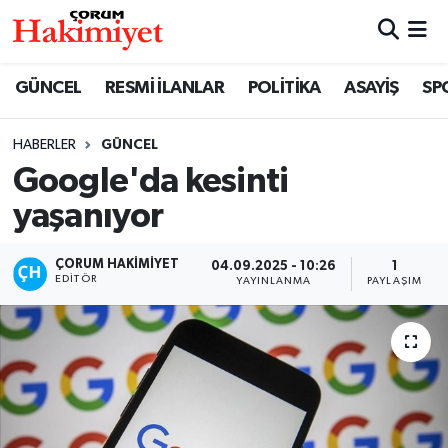
SPOR
Nöbetçi Eczaneler
GÜNCEL
RESMİ İLANLAR
POLİTİKA
ASAYİŞ
SP
POLİTİKA
Hava Durumu
HABERLER
GÜNCEL
Google'da kesinti
SAĞLIK
Çorum Namaz Vakitleri
yaşanıyor
ASAYİŞ
Trafik Durumu
ÇORUM HAKIMIYET
04.09.2025 - 10:26
1
EKONOMİ
Süper Lig Puan Durumu ve Fikstür
EDITÖR
YAYINLANMA
PAYLAŞIM
GÜNCEL
Tüm Manşetler
AKTÜEL
Son Dakika Haberleri
EĞİTİM
Haber Arşivi