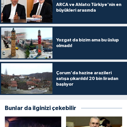
ARCA ve Ahlatcı Türkiye'nin en
büyükleri arasında
Yozgat da bizim ama bu üslup
olmadı!
Çorum'da hazine arazileri
satışa çıkarıldı! 20 bin liradan
başlıyor
Bunlar da ilginizi çekebilir