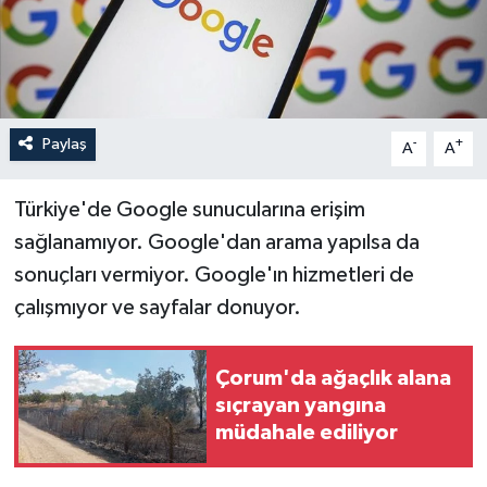
İLÇELER
OTOPARK
Paylaş
-
+
TEKNOLOJİ
A
A
Türkiye'de Google sunucularına erişim
sağlanamıyor. Google'dan arama yapılsa da
sonuçları vermiyor. Google'ın hizmetleri de
çalışmıyor ve sayfalar donuyor.
Çorum'da ağaçlık alana
sıçrayan yangına
müdahale ediliyor