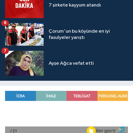
7 şirkete kayyum atandı
6
Çorum'un bu köyünde en iyi
fasulyeler yarıştı
7
Ayşe Ağca vefat etti