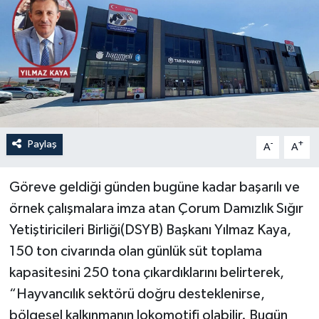
İLÇELER
OTOPARK
TEKNOLOJİ
Paylaş
-
+
A
A
Göreve geldiği günden bugüne kadar başarılı ve
örnek çalışmalara imza atan Çorum Damızlık Sığır
Yetiştiricileri Birliği(DSYB) Başkanı Yılmaz Kaya,
150 ton civarında olan günlük süt toplama
kapasitesini 250 tona çıkardıklarını belirterek,
“Hayvancılık sektörü doğru desteklenirse,
bölgesel kalkınmanın lokomotifi olabilir. Bugün