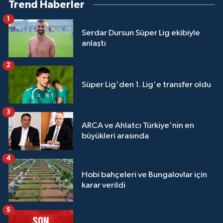
Trend Haberler
1
Serdar Dursun Süper Lig ekibiyle
anlaştı
2
Süper Lig'den 1. Lig'e transfer oldu
3
ARCA ve Ahlatcı Türkiye'nin en
büyükleri arasında
4
Hobi bahçeleri ve Bungalovlar için
karar verildi
5