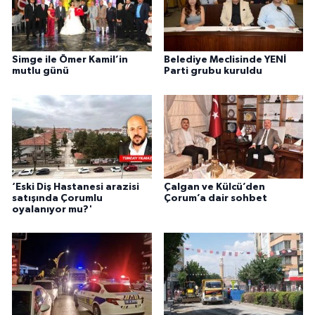
Simge ile Ömer Kamil’in
Belediye Meclisinde YENİ
mutlu günü
Parti grubu kuruldu
‘Eski Diş Hastanesi arazisi
Çalgan ve Külcü’den
satışında Çorumlu
Çorum’a dair sohbet
oyalanıyor mu?'