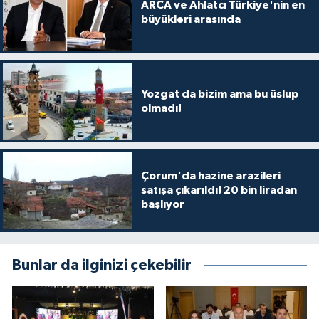
ARCA ve Ahlatcı Türkiye'nin en
büyükleri arasında
Yozgat da bizim ama bu üslup
olmadı!
Çorum'da hazine arazileri
satışa çıkarıldı! 20 bin liradan
başlıyor
Bunlar da ilginizi çekebilir