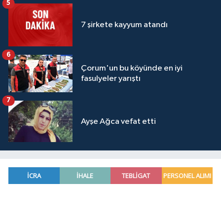
5
7 şirkete kayyum atandı
6
Çorum'un bu köyünde en iyi
fasulyeler yarıştı
7
Ayşe Ağca vefat etti