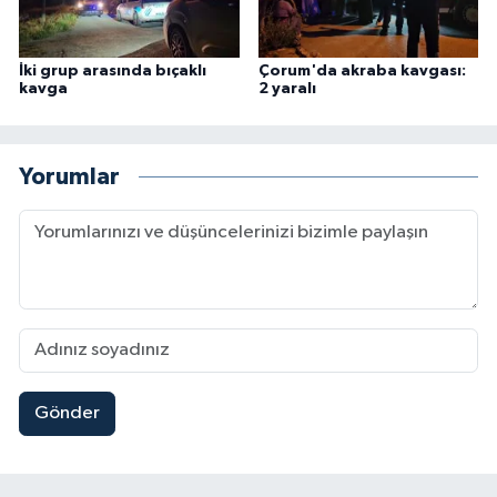
İki grup arasında bıçaklı
Çorum'da akraba kavgası:
kavga
2 yaralı
Yorumlar
Gönder