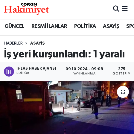
SPOR
Nöbetçi Eczaneler
GÜNCEL
RESMİ İLANLAR
POLİTİKA
ASAYİŞ
SP
POLİTİKA
Hava Durumu
HABERLER
ASAYİŞ
İş yeri kurşunlandı: 1 yaralı
SAĞLIK
Çorum Namaz Vakitleri
ASAYİŞ
Trafik Durumu
İHLAS HABER AJANSI
09.10.2024 - 09:08
375
EDITÖR
YAYINLANMA
GÖSTERIM
EKONOMİ
Süper Lig Puan Durumu ve Fikstür
GÜNCEL
Tüm Manşetler
AKTÜEL
Son Dakika Haberleri
EĞİTİM
Haber Arşivi