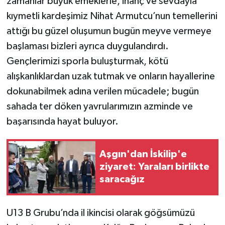
zamanlar büyük emeklerle, inanç ve sevdayla
kıymetli kardeşimiz Nihat Armutcu’nun temellerini
attığı bu güzel oluşumun bugün meyve vermeye
başlaması bizleri ayrıca duygulandırdı.
Gençlerimizi sporla buluşturmak, kötü
alışkanlıklardan uzak tutmak ve onların hayallerine
dokunabilmek adına verilen mücadele; bugün
sahada ter döken yavrularımızın azminde ve
başarısında hayat buluyor.
Aşgın'dan İskilip'e
ziyaret: Yaraları birlikte
saracağız
U13 B Grubu’nda il ikincisi olarak göğsümüzü