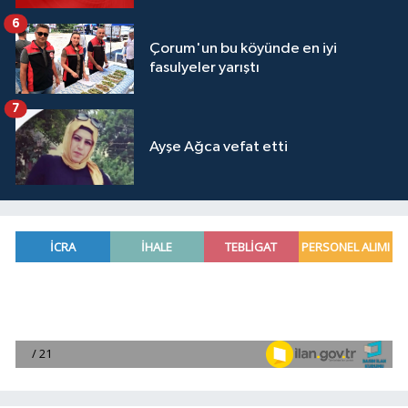
6
Çorum'un bu köyünde en iyi
fasulyeler yarıştı
7
Ayşe Ağca vefat etti