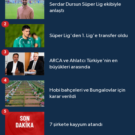
Serdar Dursun Süper Lig ekibiyle
anlaştı
2
Süper Lig'den 1. Lig'e transfer oldu
3
ARCA ve Ahlatcı Türkiye'nin en
büyükleri arasında
4
Hobi bahçeleri ve Bungalovlar için
karar verildi
5
7 şirkete kayyum atandı