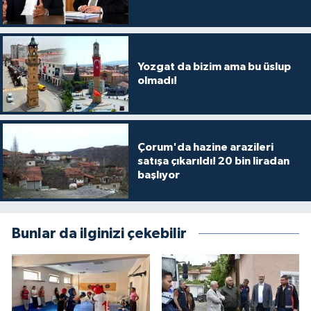
Yozgat da bizim ama bu üslup
olmadı!
Çorum'da hazine arazileri
satışa çıkarıldı! 20 bin liradan
başlıyor
Bunlar da ilginizi çekebilir