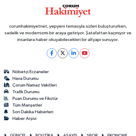
corumhakimiyetnet, yepyeni temasıyla sizleri buluştururken,
sadelik ve modernizmi bir araya getiriyor. Şatafattan kaçınıyor ve
insanlara haber okuyabilecekleri bir altyapı sunuyor.
Nöbetçi Eczaneler
Hava Durumu
Çorum Namaz Vakitleri
Trafik Durumu
Puan Durumu ve Fikstür
Tüm Manşetler
Son Dakika Haberleri
Haber Arşivi
GÜNCEL
POLİTİKA
ASAYİŞ
SPOR
EKONOMİ