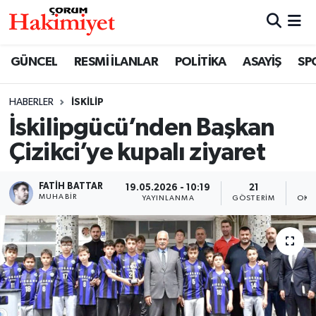
SPOR
Nöbetçi Eczaneler
GÜNCEL
RESMİ İLANLAR
POLİTİKA
ASAYİŞ
SP
POLİTİKA
Hava Durumu
HABERLER
İSKILIP
İskilipgücü’nden Başkan
SAĞLIK
Çorum Namaz Vakitleri
Çizikci’ye kupalı ziyaret
ASAYİŞ
Trafik Durumu
FATIH BATTAR
19.05.2026 - 10:19
21
EKONOMİ
Süper Lig Puan Durumu ve Fikstür
MUHABIR
YAYINLANMA
GÖSTERIM
OKU
GÜNCEL
Tüm Manşetler
AKTÜEL
Son Dakika Haberleri
EĞİTİM
Haber Arşivi