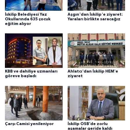
İskilip Belediyesi Yaz
Aşgın'dan İskilip'e ziyaret:
Okullarında 635 çocuk
Yaraları birlikte saracağız
eğitim alıyor
KBB ve dahiliye uzmanları
Ahlatcı'dan İskilip HEM'e
göreve başladı
ziyaret
Çarşı Camisi yenileniyor
İskilip OSB’de zorlu
aşamalar geride kaldı