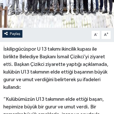
İLÇELER
OTOPARK
Paylaş
-
+
TEKNOLOJİ
A
A
İskilipgücüspor U 13 takımı ikincilik kupası ile
birlikte Belediye Başkanı İsmail Çizikci’yi ziyaret
etti. Başkan Çizikci ziyarette yaptığı açıklamada,
kulübün U13 takımının elde ettiği başarının büyük
gurur ve umut verdiğini belirterek şu ifadeleri
kullandı:
“Kulübümüzün U13 takımının elde ettiği başarı,
hepimize büyük bir gurur ve umut verdi. Bir