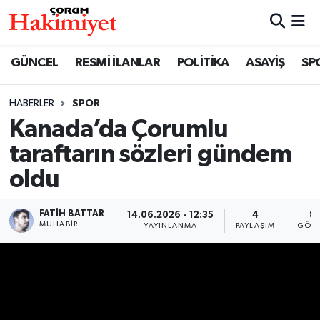
SPOR
Nöbetçi Eczaneler
GÜNCEL
RESMİ İLANLAR
POLİTİKA
ASAYİŞ
SP
POLİTİKA
Hava Durumu
HABERLER
SPOR
Kanada’da Çorumlu
SAĞLIK
Çorum Namaz Vakitleri
taraftarın sözleri gündem
ASAYİŞ
Trafik Durumu
oldu
EKONOMİ
Süper Lig Puan Durumu ve Fikstür
FATIH BATTAR
14.06.2026 - 12:35
4
8
MUHABIR
YAYINLANMA
PAYLAŞIM
GÖST
GÜNCEL
Tüm Manşetler
AKTÜEL
Son Dakika Haberleri
EĞİTİM
Haber Arşivi