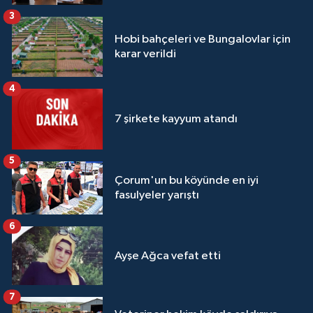
3
Hobi bahçeleri ve Bungalovlar için
karar verildi
4
7 şirkete kayyum atandı
5
Çorum'un bu köyünde en iyi
fasulyeler yarıştı
6
Ayşe Ağca vefat etti
7