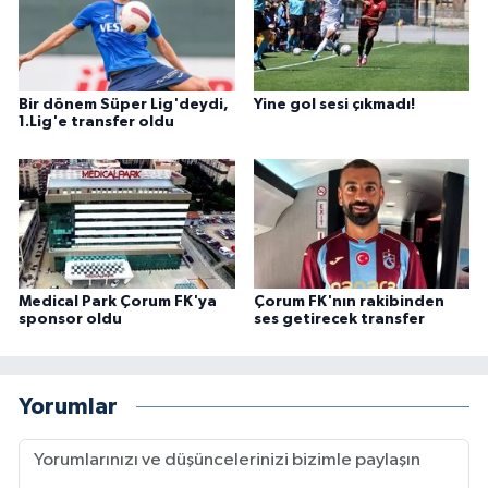
Bir dönem Süper Lig'deydi,
Yine gol sesi çıkmadı!
1.Lig'e transfer oldu
Medical Park Çorum FK'ya
Çorum FK'nın rakibinden
sponsor oldu
ses getirecek transfer
Yorumlar