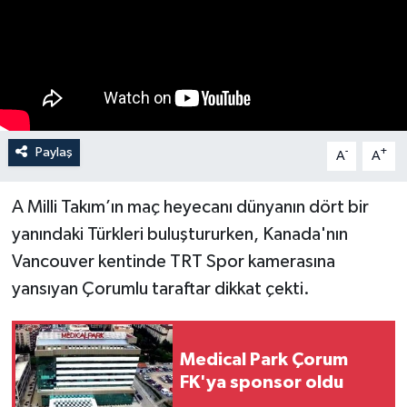
İLÇELER
OTOPARK
TEKNOLOJİ
Paylaş
-
+
A
A
A Milli Takım’ın maç heyecanı dünyanın dört bir
yanındaki Türkleri buluştururken, Kanada'nın
Vancouver kentinde TRT Spor kamerasına
yansıyan Çorumlu taraftar dikkat çekti.
Medical Park Çorum
FK'ya sponsor oldu