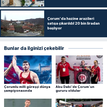
Çorum'da hazine arazileri
satışa çıkarıldı! 20 bin liradan
başlıyor
Bunlar da ilginizi çekebilir
Çorumlu milli güreşçi dünya
Abu Dabi'de Çorum'un
şampiyonasında
gururu oldular