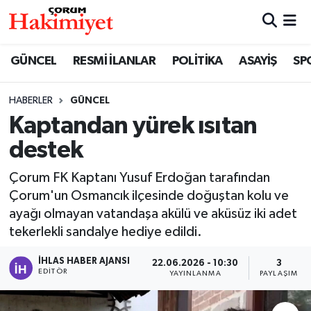
SPOR
Nöbetçi Eczaneler
GÜNCEL
RESMİ İLANLAR
POLİTİKA
ASAYİŞ
SP
POLİTİKA
Hava Durumu
HABERLER
GÜNCEL
Kaptandan yürek ısıtan
SAĞLIK
Çorum Namaz Vakitleri
destek
ASAYİŞ
Trafik Durumu
Çorum FK Kaptanı Yusuf Erdoğan tarafından
EKONOMİ
Süper Lig Puan Durumu ve Fikstür
Çorum'un Osmancık ilçesinde doğuştan kolu ve
ayağı olmayan vatandaşa akülü ve aküsüz iki adet
GÜNCEL
Tüm Manşetler
tekerlekli sandalye hediye edildi.
İHLAS HABER AJANSI
22.06.2026 - 10:30
3
AKTÜEL
Son Dakika Haberleri
EDITÖR
YAYINLANMA
PAYLAŞIM
EĞİTİM
Haber Arşivi