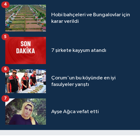
4
Hobi bahçeleri ve Bungalovlar için
karar verildi
5
7 şirkete kayyum atandı
6
Çorum'un bu köyünde en iyi
fasulyeler yarıştı
7
Ayşe Ağca vefat etti