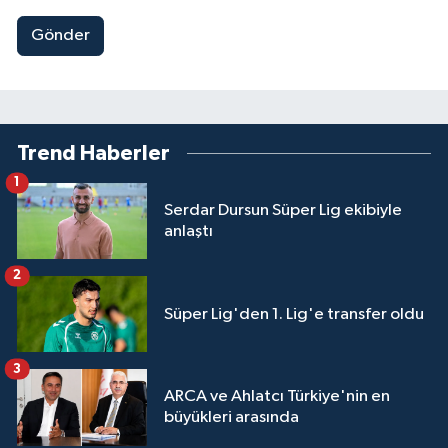
Gönder
Trend Haberler
1
Serdar Dursun Süper Lig ekibiyle
anlaştı
2
Süper Lig'den 1. Lig'e transfer oldu
3
ARCA ve Ahlatcı Türkiye'nin en
büyükleri arasında