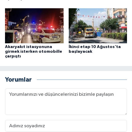
Akaryakıt istasyonuna
İkinci etap 10 Ağustos'ta
girmek isterken otomobille
başlayacak
çarpıştı
Yorumlar