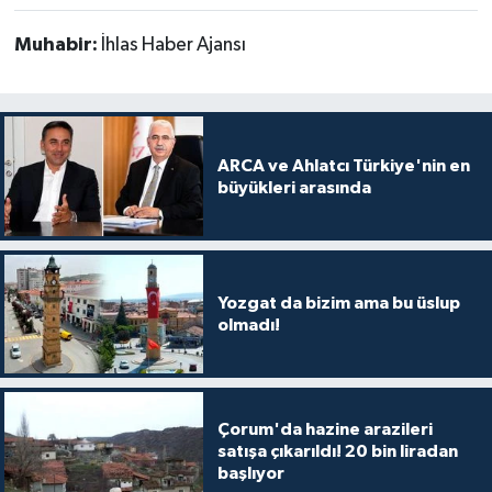
Muhabir:
İhlas Haber Ajansı
ARCA ve Ahlatcı Türkiye'nin en
büyükleri arasında
Yozgat da bizim ama bu üslup
olmadı!
Çorum'da hazine arazileri
satışa çıkarıldı! 20 bin liradan
başlıyor