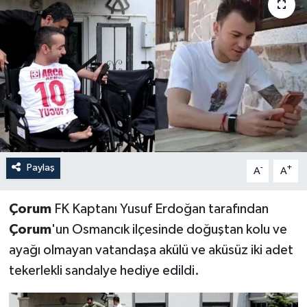
İLÇELER
OTOPARK
TEKNOLOJİ
Paylaş
-
+
A
A
Çorum
FK Kaptanı Yusuf Erdoğan tarafından
Çorum
'un Osmancık ilçesinde doğuştan kolu ve
ayağı olmayan vatandaşa akülü ve aküsüz iki adet
tekerlekli sandalye hediye edildi.