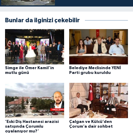
Bunlar da ilginizi çekebilir
Simge ile Ömer Kamil’in
Belediye Meclisinde YENİ
mutlu günü
Parti grubu kuruldu
‘Eski Diş Hastanesi arazisi
Çalgan ve Külcü’den
satışında Çorumlu
Çorum’a dair sohbet
oyalanıyor mu?'