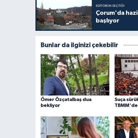
EDITÖRÜN SEÇTIĞI
Çorum'da hazine
başlıyor
Bunlar da ilginizi çekebilir
Ömer Özçatalbaş dua
Suça sürü
bekliyor
TBMM'de k