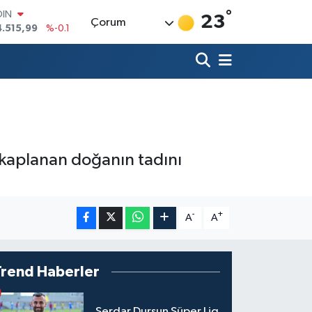
°
OIN
23
Çorum
4.515,99
%-0.1
AR
436
%0.18
O
510
%0.32
LİN
811
%0.38
 ALTIN
.55
%0
100
 kaplanan doğanın tadını
79
%-14
-
+
A
A
Trend Haberler
Serdar Dursun Süper Lig