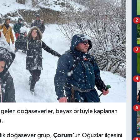
2
3
4
5
a gelen doğaseverler, beyaz örtüyle kaplanan
ı.
şilik doğasever grup,
Çorum
'un Oğuzlar ilçesini