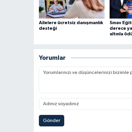
Ailelere ücretsiz danışmanlık
Sınav Eği
desteği
derece ya
altınla öd
Yorumlar
Gönder