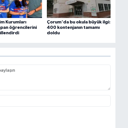
tim Kurumları
Çorum'da bu okula büyük ilgi:
pan öğrencilerini
400 kontenjanın tamamı
üllendirdi
doldu